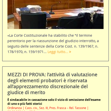
«La Corte Costituzionale ha stabilito che “il termine
perentorio per la riassunzione del giudizio interrotto, a
seguito delle sentenze della Corte Cost. n. 139/1967, n.
178/1970, n. 159/1971...
Leggi tutto...
MEZZI DI PROVA: l’attività di valutazione
degli elementi probatori è riservata
all’apprezzamento discrezionale del
giudice di merito
È sindacabile in cassazione solo il vizio di omissione dell'esame
di uno o più fatti storici
Ordinanza | Cass. civ., Sez. III, Pres. Frasca – Rel. Tassone |