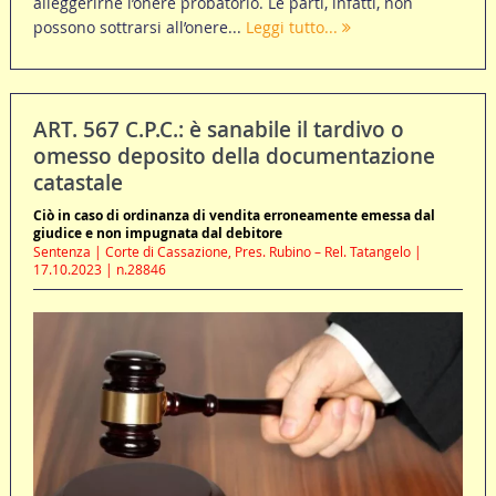
alleggerirne l’onere probatorio. Le parti, infatti, non
possono sottrarsi all’onere...
Leggi tutto...
ART. 567 C.P.C.: è sanabile il tardivo o
omesso deposito della documentazione
catastale
Ciò in caso di ordinanza di vendita erroneamente emessa dal
giudice e non impugnata dal debitore
Sentenza | Corte di Cassazione, Pres. Rubino – Rel. Tatangelo |
17.10.2023 | n.28846