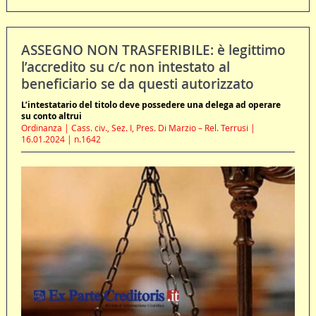
ASSEGNO NON TRASFERIBILE: è legittimo
l’accredito su c/c non intestato al
beneficiario se da questi autorizzato
L’intestatario del titolo deve possedere una delega ad operare
su conto altrui
Ordinanza | Cass. civ., Sez. I, Pres. Di Marzio – Rel. Terrusi |
16.01.2024 | n.1642