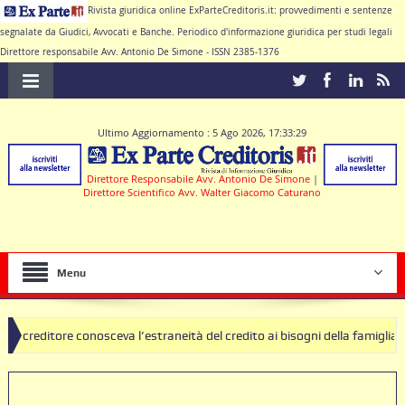
Rivista giuridica online ExParteCreditoris.it: provvedimenti e sentenze
segnalate da Giudici, Avvocati e Banche. Periodico d'informazione giuridica per studi legali
Direttore responsabile Avv. Antonio De Simone - ISSN 2385-1376
Ultimo Aggiornamento : 5 Ago 2026, 17:33:29
Direttore Responsabile Avv. Antonio De Simone
|
Direttore Scientifico Avv. Walter Giacomo Caturano
Menu
straneità del credito ai bisogni della famiglia
SEQUESTRO PREVENTIV
rre il contratto di conto corrente