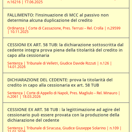
n.16216 | 17.06.2025
FALLIMENTO: l’insinuazione di MCC al passivo non
determina alcuna duplicazione del credito
Ordinanza | Corte di Cassazione, Pres. Terrusi – Rel. Crolla | n.29599
| 10.11.2025
CESSIONI EX ART. 58 TUB: la dichiarazione sottoscritta dal
cedente integra prova piena della titolarità del credito in
capo alla cessionaria
Sentenza | Tribunale di Velletri, Giudice Davide Rizzuti | n.126 |
14.01.2026
DICHIARAZIONE DEL CEDENTE: prova la titolarità del
credito in capo alla cessionaria ex art. 58 TUB
Sentenza | Corte di Appello di Napoli, Pres. Magliulo – Rel. Minauro |
n.2061 | 18.03.2026
CESSIONE EX ART. 58 TUB : la legittimazione ad agire del
cessionario può essere provata con la produzione della
dichiarazione del cedente
Sentenza | Tribunale di Siracusa, Giudice Giuseppe Solarino | n.109 |
21.01.2026