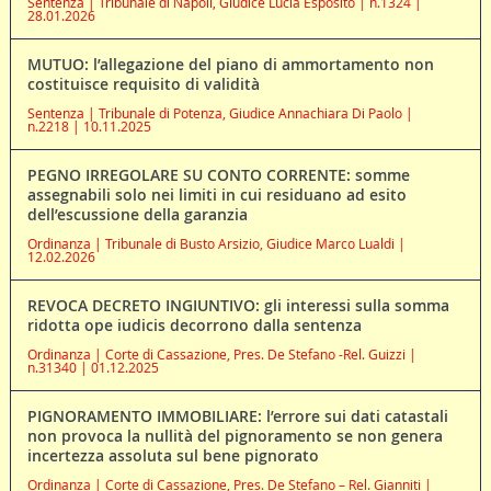
Sentenza | Tribunale di Napoli, Giudice Lucia Esposito | n.1324 |
28.01.2026
MUTUO: l’allegazione del piano di ammortamento non
costituisce requisito di validità
Sentenza | Tribunale di Potenza, Giudice Annachiara Di Paolo |
n.2218 | 10.11.2025
PEGNO IRREGOLARE SU CONTO CORRENTE: somme
assegnabili solo nei limiti in cui residuano ad esito
dell’escussione della garanzia
Ordinanza | Tribunale di Busto Arsizio, Giudice Marco Lualdi |
12.02.2026
REVOCA DECRETO INGIUNTIVO: gli interessi sulla somma
ridotta ope iudicis decorrono dalla sentenza
Ordinanza | Corte di Cassazione, Pres. De Stefano -Rel. Guizzi |
n.31340 | 01.12.2025
PIGNORAMENTO IMMOBILIARE: l’errore sui dati catastali
non provoca la nullità del pignoramento se non genera
incertezza assoluta sul bene pignorato
Ordinanza | Corte di Cassazione, Pres. De Stefano – Rel. Gianniti |