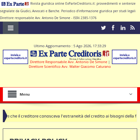
Rivista giuridica online ExParteCreditoris.it: provvedimenti e sentenze
segnalate da Giudici, Avvocati e Banche. Periodico d'informazione giuridica per studi legali
Direttore responsabile Avv. Antonio De Simone - ISSN 2385-1376
Ultimo Aggiornamento : 5 Ago 2026, 17:33:29
Direttore Responsabile Avv. Antonio De Simone
|
Direttore Scientifico Avv. Walter Giacomo Caturano
Menu
itore conosceva l’estraneità del credito ai bisogni della famiglia
S