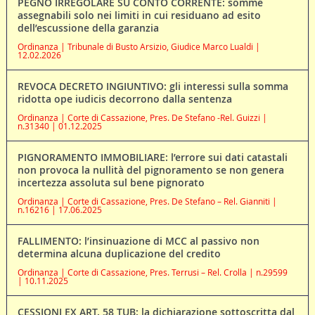
PEGNO IRREGOLARE SU CONTO CORRENTE: somme
assegnabili solo nei limiti in cui residuano ad esito
dell’escussione della garanzia
Ordinanza | Tribunale di Busto Arsizio, Giudice Marco Lualdi |
12.02.2026
REVOCA DECRETO INGIUNTIVO: gli interessi sulla somma
ridotta ope iudicis decorrono dalla sentenza
Ordinanza | Corte di Cassazione, Pres. De Stefano -Rel. Guizzi |
n.31340 | 01.12.2025
PIGNORAMENTO IMMOBILIARE: l’errore sui dati catastali
non provoca la nullità del pignoramento se non genera
incertezza assoluta sul bene pignorato
Ordinanza | Corte di Cassazione, Pres. De Stefano – Rel. Gianniti |
n.16216 | 17.06.2025
FALLIMENTO: l’insinuazione di MCC al passivo non
determina alcuna duplicazione del credito
Ordinanza | Corte di Cassazione, Pres. Terrusi – Rel. Crolla | n.29599
| 10.11.2025
CESSIONI EX ART. 58 TUB: la dichiarazione sottoscritta dal