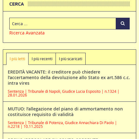
CERCA
Ricerca Avanzata
I più letti
I più recenti
I più scaricati
EREDITÀ VACANTE: il creditore può chiedere
l’accertamento della devoluzione allo Stato ex art.586 c.c.
intra vires
Sentenza | Tribunale di Napoli, Giudice Lucia Esposito | n.1324 |
28.01.2026
MUTUO: l’allegazione del piano di ammortamento non
costituisce requisito di validità
Sentenza | Tribunale di Potenza, Giudice Annachiara Di Paolo |
n.2218 | 10.11.2025