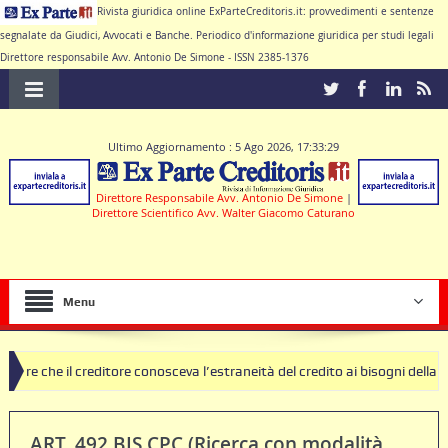
Rivista giuridica online ExParteCreditoris.it: provvedimenti e sentenze
segnalate da Giudici, Avvocati e Banche. Periodico d'informazione giuridica per studi legali
Direttore responsabile Avv. Antonio De Simone - ISSN 2385-1376
Ultimo Aggiornamento : 5 Ago 2026, 17:33:29
Direttore Responsabile Avv. Antonio De Simone
|
Direttore Scientifico Avv. Walter Giacomo Caturano
Menu
itore conosceva l’estraneità del credito ai bisogni della famiglia
S
ART. 492 BIS CPC (Ricerca con modalità