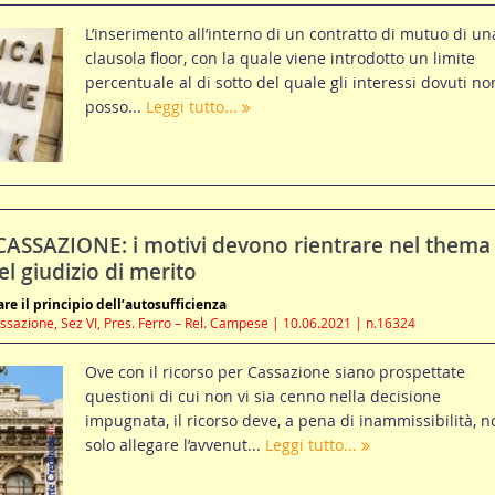
L’inserimento all’interno di un contratto di mutuo di un
clausola floor, con la quale viene introdotto un limite
percentuale al di sotto del quale gli interessi dovuti no
posso...
Leggi tutto...
ASSAZIONE: i motivi devono rientrare nel thema
 giudizio di merito
are il principio dell’autosufficienza
ssazione, Sez VI, Pres. Ferro – Rel. Campese | 10.06.2021 | n.16324
Ove con il ricorso per Cassazione siano prospettate
questioni di cui non vi sia cenno nella decisione
impugnata, il ricorso deve, a pena di inammissibilità, n
solo allegare l’avvenut...
Leggi tutto...