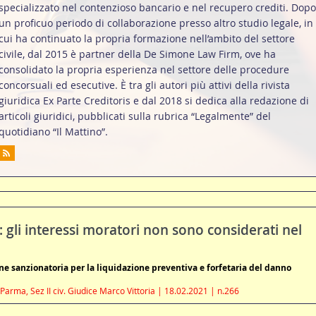
specializzato nel contenzioso bancario e nel recupero crediti. Dopo
un proficuo periodo di collaborazione presso altro studio legale, in
cui ha continuato la propria formazione nell’ambito del settore
civile, dal 2015 è partner della De Simone Law Firm, ove ha
consolidato la propria esperienza nel settore delle procedure
concorsuali ed esecutive. È tra gli autori più attivi della rivista
giuridica Ex Parte Creditoris e dal 2018 si dedica alla redazione di
articoli giuridici, pubblicati sulla rubrica “Legalmente” del
quotidiano “Il Mattino”.
gli interessi moratori non sono considerati nel
e sanzionatoria per la liquidazione preventiva e forfetaria del danno
Parma, Sez II civ. Giudice Marco Vittoria | 18.02.2021 | n.266