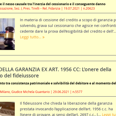
e il nesso causale tra l’inerzia del cessionario e il conseguente danno
sazione, Sez. I, Pres. Tirelli – Rel. Fidanzia | 19.07.2021 | n.20623
In materia di cessione del credito a scopo di garanzia 
solvendo, grava sul cessionario che agisce nei confronti
cedente dare la prova dell’esigibilità del credito e dell’..
Leggi tutto...
ELLA GARANZIA EX ART. 1956 CC: L’onere della
o del fideiussore
ronto tra consistenza patrimoniale e solvibilità del debitore e al momento del
 Milano, Giudice Michela Guantario | 29.06.2021 | n.5577
Il fideiussore che chieda la liberazione della garanzia
prestata invocando l’applicazione dell’art. 1956 c.c. ha
l’onere di provare, ai sensi dell’art. 2697 c.c., l...
Leggi tut