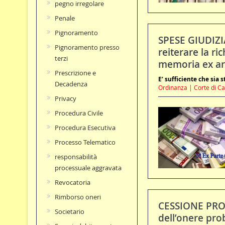
pegno irregolare
Penale
Pignoramento
SPESE GIUDIZIA
Pignoramento presso
reiterare la ri
terzi
memoria ex art
Prescrizione e
E’ sufficiente che sia 
Decadenza
Ordinanza | Corte di Cas
Privacy
Procedura Civile
Procedura Esecutiva
Processo Telematico
responsabilità
processuale aggravata
Revocatoria
Rimborso oneri
CESSIONE PRO
Societario
dell’onere pro