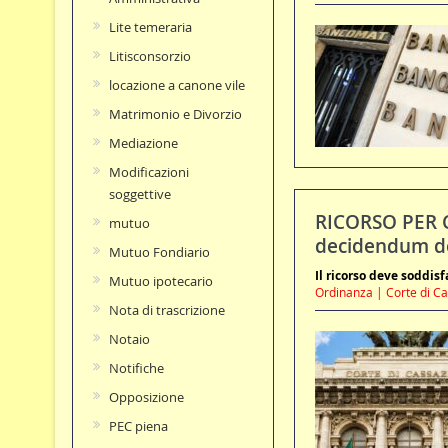
Lite temeraria
Litisconsorzio
locazione a canone vile
Matrimonio e Divorzio
Mediazione
Modificazioni
soggettive
RICORSO PER C
mutuo
decidendum del
Mutuo Fondiario
Il ricorso deve soddisf
Mutuo ipotecario
Ordinanza | Corte di Ca
Nota di trascrizione
Notaio
Notifiche
Opposizione
PEC piena