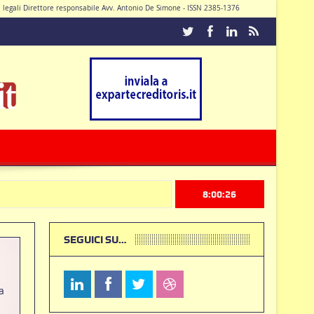
di legali Direttore responsabile Avv. Antonio De Simone - ISSN 2385-1376
Caturano
8:00:27
SEGUICI SU…
a