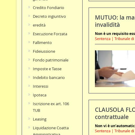
Credito Fondiario
Decreto ingiuntivo
MUTUO: la manc
invalidità
eredità
Esecuzione Forzata
Non è un requisito es
Sentenza | Tribunale di
Fallimento
Fideiussione
Fondo patrimoniale
Imposte e Tasse
Indebito bancario
Interessi
Ipoteca
Iscrizione ex art. 106
CLAUSOLA FLOO
TUB
contrattuale
Leasing
Non vi è un’automatic
Liquidazione Coatta
Sentenza | Tribunale di 
Amministrativa