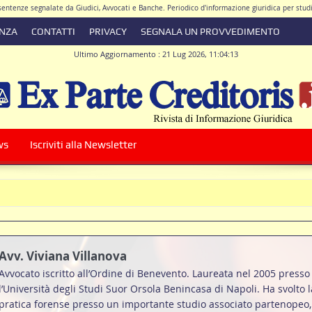
e sentenze segnalate da Giudici, Avvocati e Banche. Periodico d'informazione giuridica per stu
ENZA
CONTATTI
PRIVACY
SEGNALA UN PROVVEDIMENTO
Ultimo Aggiornamento : 21 Lug 2026, 11:04:13
ore Responsabile Avv. Antonio De Simone
|
Direttore Scientifico Avv. Walter Giacomo 
ws
Iscriviti alla Newsletter
l contratto di conto corrente
Avv. Viviana Villanova
Avvocato iscritto all’Ordine di Benevento. Laureata nel 2005 presso
l’Università degli Studi Suor Orsola Benincasa di Napoli. Ha svolto l
pratica forense presso un importante studio associato partenopeo,