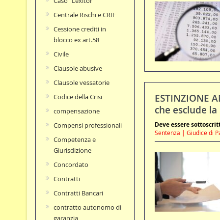
Caso "Lexitor"
Centrale Rischi e CRIF
Cessione crediti in
blocco ex art.58
Civile
Clausole abusive
Clausole vessatorie
ESTINZIONE AN
Codice della Crisi
che esclude la
compensazione
Deve essere sottoscri
Compensi professionali
Sentenza | Giudice di P
Competenza e
Giurisdizione
Concordato
Contratti
Contratti Bancari
contratto autonomo di
garanzia