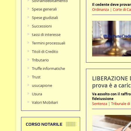
Sovraindebitamento
Il cedente deve provar
Spese generali
Ordinanza | Corte di Cas
Spese giudiziali
Successioni
tassi di interesse
Termini processuali
Titoli di Credito
Tributario
Truffe informatiche
Trust
LIBERAZIONE D
prova è a caric
usucapione
Usura
Va assolto con il raff
fideiussione
Valori Mobiliari
Sentenza | Tribunale di
CORSO NOTARILE