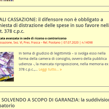
LI CASSAZIONE: il difensore non è obbligato a
chiesta di distrazione delle spese in suo favore nell
. 378 c.p.c.
stata avanzata in sede di ricorso o controricorso
sazione, Sez. VI, Pres. Frasca – Rel. Positano | 07.07.2020 | n.14098
In tema di giudizio di legittimità – si svolga esso nella
forma della camera di consiglio, ovvero della pubblica
udienza -, la mancata riproposizione, nella memoria ex 
378 c.p.c.,...
Leggi tutto...
 SOLVENDO A SCOPO DI GARANZIA: la suddivisio
batorio