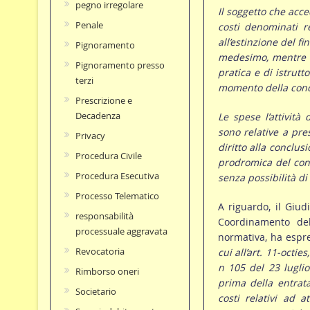
pegno irregolare
Il soggetto che acce
Penale
costi denominati r
all’estinzione del f
Pignoramento
medesimo, mentre n
Pignoramento presso
pratica e di istrut
terzi
momento della concl
Prescrizione e
Decadenza
Le spese l’attività 
sono relative a pres
Privacy
diritto alla conclus
Procedura Civile
prodromica del cont
Procedura Esecutiva
senza possibilità di
Processo Telematico
A riguardo, il Giud
responsabilità
Coordinamento del
processuale aggravata
normativa, ha espre
Revocatoria
cui all’art. 11-oct
n 105 del 23 lugli
Rimborso oneri
prima della entrata
Societario
costi relativi ad a