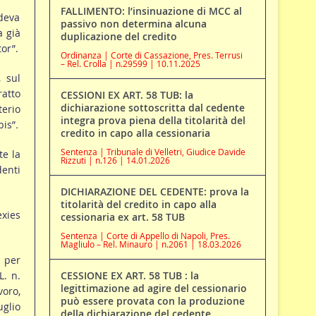
FALLIMENTO: l’insinuazione di MCC al
edeva
passivo non determina alcuna
a già
duplicazione del credito
or”.
Ordinanza | Corte di Cassazione, Pres. Terrusi
– Rel. Crolla | n.29599 | 10.11.2025
, sul
ratto
CESSIONI EX ART. 58 TUB: la
dichiarazione sottoscritta dal cedente
terio
integra prova piena della titolarità del
bis”
.
credito in capo alla cessionaria
Sentenza | Tribunale di Velletri, Giudice Davide
te la
Rizzuti | n.126 | 14.01.2026
denti
DICHIARAZIONE DEL CEDENTE: prova la
titolarità del credito in capo alla
exies
cessionaria ex art. 58 TUB
Sentenza | Corte di Appello di Napoli, Pres.
Magliulo – Rel. Minauro | n.2061 | 18.03.2026
– per
L. n.
CESSIONE EX ART. 58 TUB : la
legittimazione ad agire del cessionario
voro,
può essere provata con la produzione
uglio
della dichiarazione del cedente