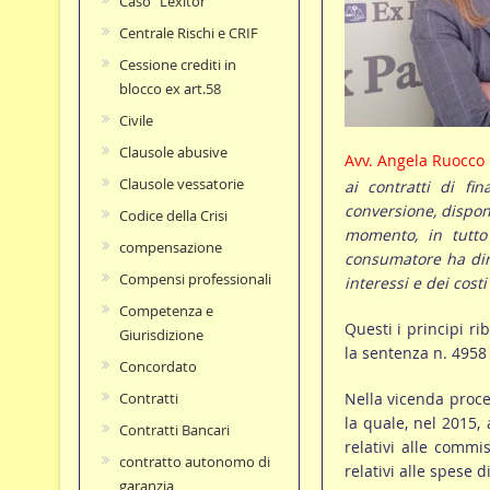
Caso "Lexitor"
Centrale Rischi e CRIF
Cessione crediti in
blocco ex art.58
Civile
Clausole abusive
Avv. Angela Ruocco
Clausole vessatorie
ai contratti di fi
conversione, dispon
Codice della Crisi
momento, in tutto 
compensazione
consumatore ha diri
Compensi professionali
interessi e dei
costi
Competenza e
Questi i principi r
Giurisdizione
la sentenza n. 4958 
Concordato
Nella vicenda proce
Contratti
la quale, nel 2015,
Contratti Bancari
relativi alle commi
contratto autonomo di
relativi alle spese di
garanzia