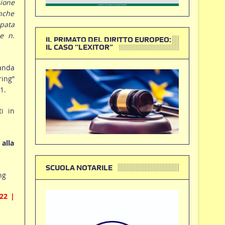
sione
anche
ipata
ne n.
IL PRIMATO DEL DIRITTO EUROPEO:
IL CASO “LEXITOR”
manda
ring”
1.
ti in
alla
SCUOLA NOTARILE
ng
022 |