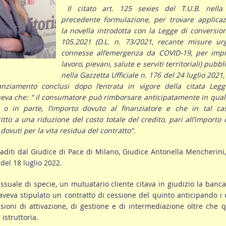
Il citato art. 125 sexies del T.U.B. nella
precedente formulazione, per trovare applicaz
la novella introdotta con la Legge di conversio
105.2021 (D.L. n. 73/2021, recante misure urg
connesse all’emergenza da COVID-19, per impr
lavoro, pievani, salute e serviti territoriali) pubbl
nella Gazzetta Ufficiale n. 176 del 24 luglio 2021,
nanziamento conclusi dopo l’entrata in vigore della citata Legg
eva che: “ il consumatore può rimborsare anticipatamente in qual
o in parte, l’importo dovuto al finanziatore e che in tal cas
tto a una riduzione del costo totale del credito, pari all’importo 
dovuti per la vita residua del contratto”.
ibaditi dal Giudice di Pace di Milano, Giudice Antonella Mencherini
del 18 luglio 2022.
ssuale di specie, un mutuatario cliente citava in giudizio la banc
 aveva stipulato un contratto di cessione del quinto anticipando i 
ssioni di attivazione, di gestione e di intermediazione oltre che q
 istruttoria.