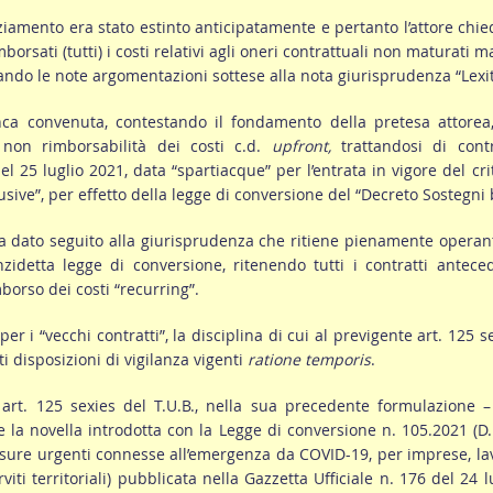
nziamento era stato estinto anticipatamente e pertanto l’attore chi
borsati (tutti) i costi relativi agli oneri contrattuali non maturati m
ando le note argomentazioni sottese alla nota giurisprudenza “Lexit
anca convenuta, contestando il fondamento della pretesa attorea
 non rimborsabilità dei costi c.d.
upfront,
trattandosi di cont
el 25 luglio 2021, data “spartiacque” per l’entrata in vigore del cri
lusive”, per effetto della legge di conversione del “Decreto Sostegni 
ha dato seguito alla giurisprudenza che ritiene pienamente operan
anzidetta legge di conversione, ritenendo tutti i contratti antece
borso dei costi “recurring”.
er i “vecchi contratti”, la disciplina di cui al previgente art. 125 s
 disposizioni di vigilanza vigenti
ratione temporis
.
o art. 125 sexies del T.U.B., nella sua precedente formulazione 
e la novella introdotta con la Legge di conversione n. 105.2021 (D.
sure urgenti connesse all’emergenza da COVID-19, per imprese, la
viti territoriali) pubblicata nella Gazzetta Ufficiale n. 176 del 24 l