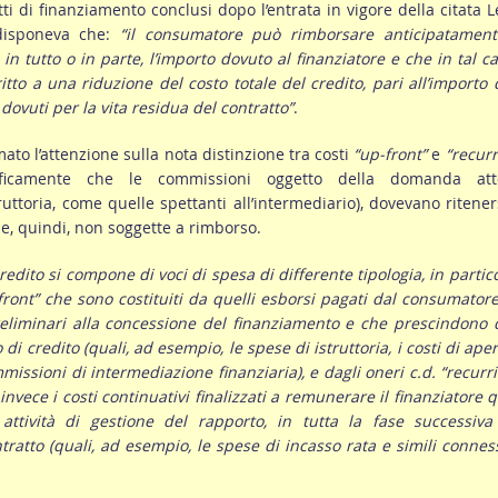
tti di finanziamento conclusi dopo l’entrata in vigore della citata 
disponeva che:
“il consumatore può rimborsare anticipatament
n tutto o in parte, l’importo dovuto al finanziatore e che in tal ca
tto a una riduzione del costo totale del credito, pari all’importo 
dovuti per la vita residua del contratto”
.
mato l’attenzione sulla nota distinzione tra costi
“up-front”
e
“recurr
ificamente che le commissioni oggetto della domanda att
truttoria, come quelle spettanti all’intermediario), dovevano ritener
 e, quindi, non soggette a rimborso.
credito si compone di voci di spesa di differente tipologia, in partic
pfront” che sono costituiti da quelli esborsi pagati dal consumator
eliminari alla concessione del finanziamento e che prescindono 
di credito (quali, ad esempio, le spese di istruttoria, i costi di ape
mmissioni di intermediazione finanziaria), e dagli oneri c.d. “recurri
vece i costi continuativi finalizzati a remunerare il finanziatore 
e attività di gestione del rapporto, in
tutta
la fase successiva
tratto (quali, ad esempio, le spese di incasso rata e simili connes