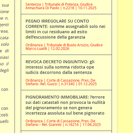
Sentenza | Tribunale di Potenza, Giudice
 sua
Annachiara Di Paolo | n.2218 | 10.11.2025
ione
ne n.
PEGNO IRREGOLARE SU CONTO
enti
CORRENTE: somme assegnabili solo nei
ese,
limiti in cui residuano ad esito
dell’escussione della garanzia
icata
 solo
Ordinanza | Tribunale di Busto Arsizio, Giudice
Marco Lualdi | 12.02.2026
e di
siasi
REVOCA DECRETO INGIUNTIVO: gli
o il
interessi sulla somma ridotta ope
degli
iudicis decorrono dalla sentenza
Ordinanza | Corte di Cassazione, Pres. De
Stefano -Rel. Guizzi | n.31340 | 01.12.2025
, con
PIGNORAMENTO IMMOBILIARE: l’errore
sui dati catastali non provoca la nullità
del pignoramento se non genera
a con
incertezza assoluta sul bene pignorato
costi
uelli
Ordinanza | Corte di Cassazione, Pres. De
Stefano – Rel. Gianniti | n.16216 | 17.06.2025