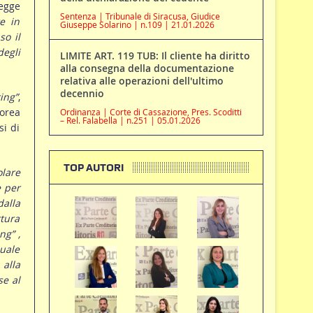
Legge
Sentenza | Tribunale di Siracusa, Giudice
e in
Giuseppe Solarino | n.109 | 21.01.2026
so il
degli
LIMITE ART. 119 TUB: Il cliente ha diritto
alla consegna della documentazione
relativa alle operazioni dell'ultimo
decennio
ing”
,
orea
Ordinanza | Corte di Cassazione, Pres. Scoditti
– Rel. Falabella | n.251 | 05.01.2026
si di
TOP AUTORI
olare
e per
dalla
rtura
ng” ,
quale
 alla
se al