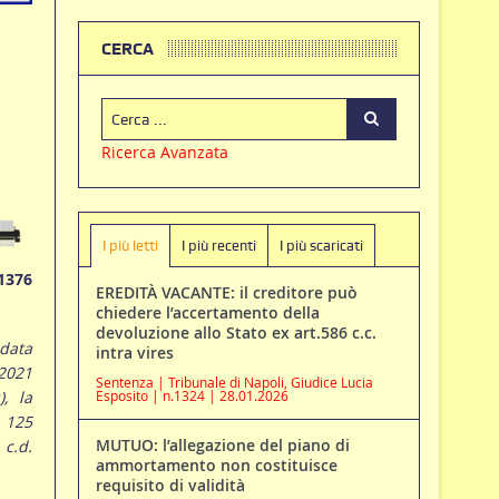
CERCA
Ricerca Avanzata
I più letti
I più recenti
I più scaricati
1376
EREDITÀ VACANTE: il creditore può
chiedere l’accertamento della
devoluzione allo Stato ex art.586 c.c.
data
intra vires
/2021
Sentenza | Tribunale di Napoli, Giudice Lucia
), la
Esposito | n.1324 | 28.01.2026
. 125
MUTUO: l’allegazione del piano di
c.d.
ammortamento non costituisce
requisito di validità