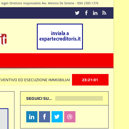
di legali Direttore responsabile Avv. Antonio De Simone - ISSN 2385-1376
Caturano
ECUZIONE IMMOBILIARE: la Corte Costituzionale frena sul Codice Antim
23:21:02
SEGUICI SU…