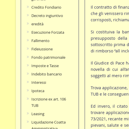
Il contratto di fina
Credito Fondiario
che gli venissero rim
Decreto ingiuntivo
corrisposti, richiam
eredità
Si costituiva la b
Esecuzione Forzata
presupposto della
Fallimento
sottoscritto prima d
Fideiussione
di rimborso “all inc
Fondo patrimoniale
Il Giudice di Pace 
Imposte e Tasse
novella di cui all’
Indebito bancario
soggetti al mero rim
Interessi
Trova applicazione, p
Ipoteca
TUB e le conseguenti
Iscrizione ex art. 106
TUB
Ed invero, il citat
trovare applicazion
Leasing
73/2021, recante mi
Liquidazione Coatta
pievani, salute e ser
Amministrativa