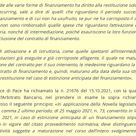
de alle varie forme di finanziamento ha diritto alla restituzione sol
ecurring, vale a dire di quelli che riguardano il periodo succe
inanziamento e di cui non ha usufruito, se pur ne ha corrisposto il 
on sono rimborsabili quelle spese che riguardano l’attivazione 
toria, nonché di intermediazione, poiché esauriscono la loro funzio
usione del contratto di finanziamento.
di attivazione e di istruttoria, come quelle spettanti all’intermedi
tazioni già eseguite e già corrisposte all’agente, il quale ne matu
ione del contratto per il suo intervento, le medesime riguardano la
ratto di finanziamento e, quindi, maturano alla data della sua st
 restituzione nel caso di estinzione anticipata del finanziamento».
ice di Pace ha richiamato la n. 21676 del 15.10.2021, con la qua
l’Arbitrato Bancario, nel prendere in esame la sopra richia
sso il seguente principio: «
In applicazione della Novella legislati
ies, comma 2 ultimo periodo, dl 25 maggio 2021,
n.
73, convertito in 
o 2021,
in
caso di estinzione
anticipata di
un finanziamento stipu
 in vigore del citato provvedimento normativa, deve distinguers
ttività soggette a maturazione
nel corso dell’intero svolgiment