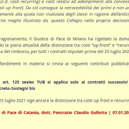
(c.d. costi recurring) e costi relativi ad adempimenti alla conces
osti up front). Da ciò consegue la retrocedibilità dei primi e non 
amente alla quota non rivalutata degli stessi in ragione dell’antic
rne meglio illustrato da. questo Collegio nella propria decisio
e ragionamento, il Giudice di Pace di Milano ha rigettato la do
 la piena attualità della distinzione tra costi “up-front” e “recur
ina del rimborso, per tutti i contratti stipulati prima del 25 luglio 202
fondimenti in materia si rinvia ai seguenti contributi pubblica
 art. 125 sexies TUB si applica solo ai contratti successivi 
creto-Sostegni bis
 25 luglio 2021 vige ancora la distinzione tra costi up front e recurri
 di Pace di Catania, dott. Pancrazio Claudio Gullotta | 07.01.2