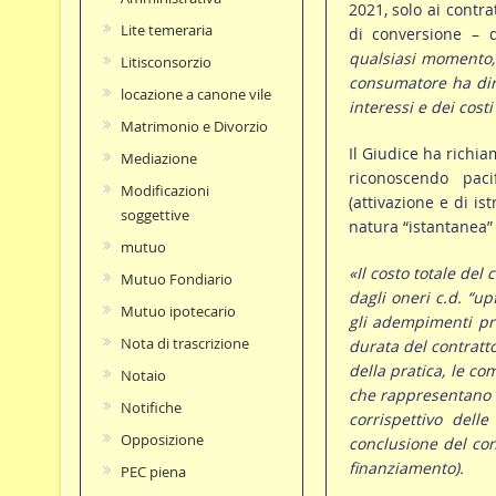
2021, solo ai contra
Lite temeraria
di conversione – 
qualsiasi momento, i
Litisconsorzio
consumatore ha diri
locazione a canone vile
interessi e dei
costi
Matrimonio e Divorzio
Il Giudice ha richia
Mediazione
riconoscendo pac
Modificazioni
(attivazione e di is
soggettive
natura “istantanea”
mutuo
«Il costo totale del 
Mutuo Fondiario
dagli oneri c.d. “u
Mutuo ipotecario
gli adempimenti pr
Nota di trascrizione
durata del contratto 
della pratica, le co
Notaio
che rappresentano in
Notifiche
corrispettivo dell
Opposizione
conclusione del con
finanziamento).
PEC piena