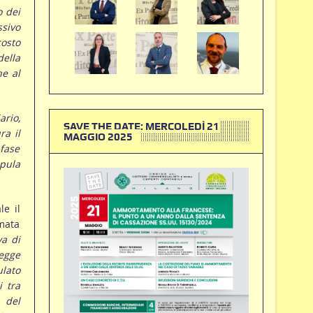
o dei
ssivo
costo
della
ne al
ario,
SAVE THE DATE: MERCOLEDÌ 21
ra il
MAGGIO 2025
 fase
ipula
le il
mata
va di
legge
lato
i tra
o del