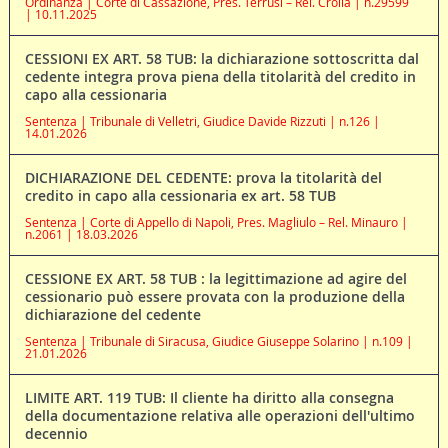
Ordinanza | Corte di Cassazione, Pres. Terrusi – Rel. Crolla | n.29599
| 10.11.2025
CESSIONI EX ART. 58 TUB: la dichiarazione sottoscritta dal
cedente integra prova piena della titolarità del credito in
capo alla cessionaria
Sentenza | Tribunale di Velletri, Giudice Davide Rizzuti | n.126 |
14.01.2026
DICHIARAZIONE DEL CEDENTE: prova la titolarità del
credito in capo alla cessionaria ex art. 58 TUB
Sentenza | Corte di Appello di Napoli, Pres. Magliulo – Rel. Minauro |
n.2061 | 18.03.2026
CESSIONE EX ART. 58 TUB : la legittimazione ad agire del
cessionario può essere provata con la produzione della
dichiarazione del cedente
Sentenza | Tribunale di Siracusa, Giudice Giuseppe Solarino | n.109 |
21.01.2026
LIMITE ART. 119 TUB: Il cliente ha diritto alla consegna
della documentazione relativa alle operazioni dell'ultimo
decennio