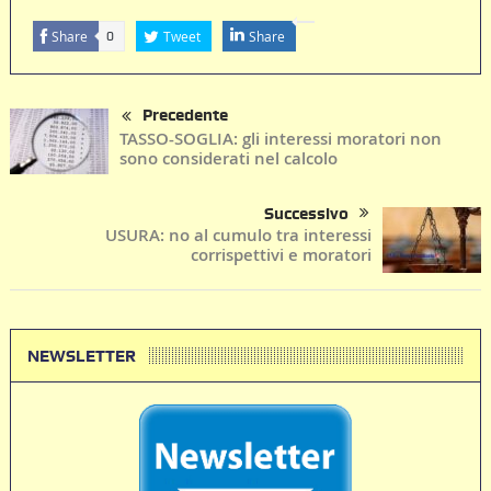
Share
Tweet
Share
0
Precedente
TASSO-SOGLIA: gli interessi moratori non
sono considerati nel calcolo
Successivo
USURA: no al cumulo tra interessi
corrispettivi e moratori
NEWSLETTER