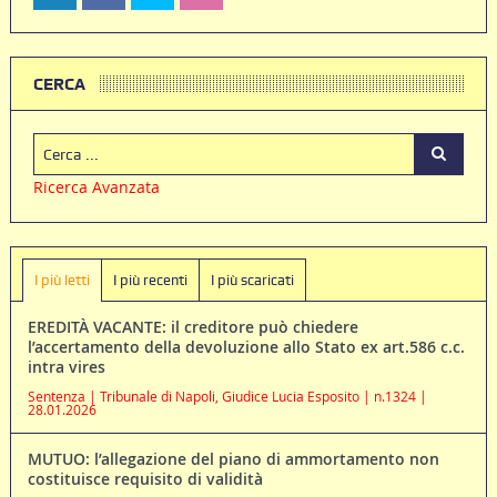
CERCA
Ricerca Avanzata
I più letti
I più recenti
I più scaricati
EREDITÀ VACANTE: il creditore può chiedere
l’accertamento della devoluzione allo Stato ex art.586 c.c.
intra vires
Sentenza | Tribunale di Napoli, Giudice Lucia Esposito | n.1324 |
28.01.2026
MUTUO: l’allegazione del piano di ammortamento non
costituisce requisito di validità