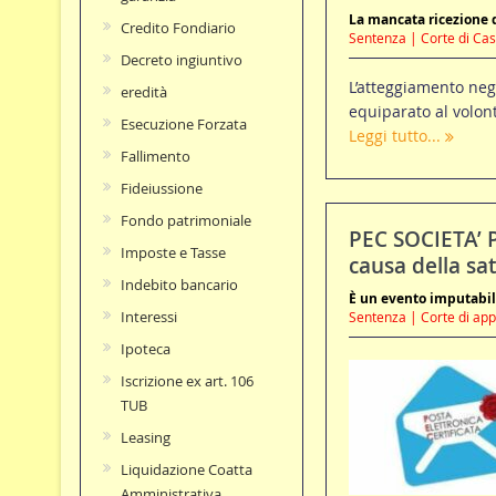
La mancata ricezione do
Credito Fondiario
Sentenza | Corte di Cass
Decreto ingiuntivo
L’atteggiamento negl
eredità
equiparato al volonta
Esecuzione Forzata
Leggi tutto...
Fallimento
Fideiussione
Fondo patrimoniale
PEC SOCIETA’ P
Imposte e Tasse
causa della sat
Indebito bancario
È un evento imputabile
Interessi
Sentenza | Corte di appe
Ipoteca
Iscrizione ex art. 106
TUB
Leasing
Liquidazione Coatta
Amministrativa