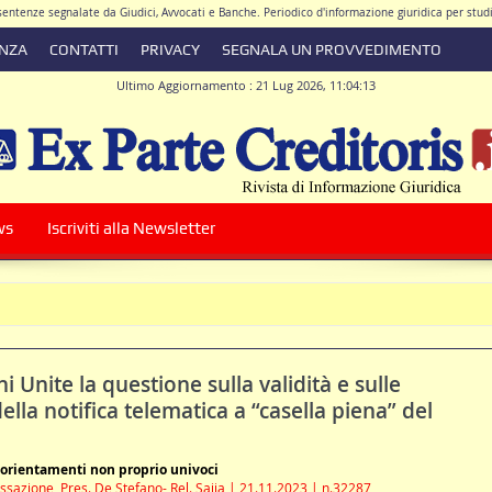
e sentenze segnalate da Giudici, Avvocati e Banche. Periodico d'informazione giuridica per stu
ENZA
CONTATTI
PRIVACY
SEGNALA UN PROVVEDIMENTO
Ultimo Aggiornamento : 21 Lug 2026, 11:04:13
ore Responsabile Avv. Antonio De Simone
|
Direttore Scientifico Avv. Walter Giacomo 
ws
Iscriviti alla Newsletter
l contratto di conto corrente
ni Unite la questione sulla validità e sulle
lla notifica telematica a “casella piena” del
 orientamenti non proprio univoci
ssazione, Pres. De Stefano- Rel. Saija | 21.11.2023 | n.32287