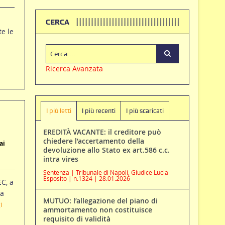
CERCA
e le
Ricerca Avanzata
I più letti
I più recenti
I più scaricati
EREDITÀ VACANTE: il creditore può
chiedere l’accertamento della
ai
devoluzione allo Stato ex art.586 c.c.
intra vires
Sentenza | Tribunale di Napoli, Giudice Lucia
Esposito | n.1324 | 28.01.2026
EC, a
za
MUTUO: l’allegazione del piano di
i
ammortamento non costituisce
requisito di validità