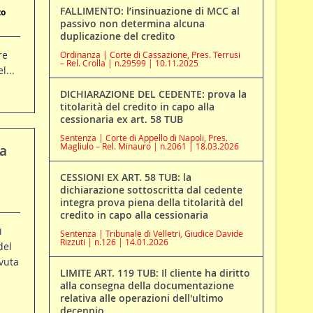
FALLIMENTO: l’insinuazione di MCC al
to
passivo non determina alcuna
duplicazione del credito
re
Ordinanza | Corte di Cassazione, Pres. Terrusi
– Rel. Crolla | n.29599 | 10.11.2025
l...
DICHIARAZIONE DEL CEDENTE: prova la
titolarità del credito in capo alla
cessionaria ex art. 58 TUB
Sentenza | Corte di Appello di Napoli, Pres.
Magliulo – Rel. Minauro | n.2061 | 18.03.2026
 a
CESSIONI EX ART. 58 TUB: la
dichiarazione sottoscritta dal cedente
integra prova piena della titolarità del
credito in capo alla cessionaria
i
Sentenza | Tribunale di Velletri, Giudice Davide
Rizzuti | n.126 | 14.01.2026
del
vuta
LIMITE ART. 119 TUB: Il cliente ha diritto
alla consegna della documentazione
relativa alle operazioni dell'ultimo
decennio