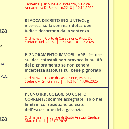
Sentenza | Tribunale di Potenza, Giudice
Annachiara Di Paolo | n.2218 | 10.11.2025
REVOCA DECRETO INGIUNTIVO: gli
interessi sulla somma ridotta ope
nza
iudicis decorrono dalla sentenza
Ordinanza | Corte di Cassazione, Pres. De
Stefano -Rel. Guizzi | n.31340 | 01.12.2025
to
PIGNORAMENTO IMMOBILIARE: l’errore
sui dati catastali non provoca la nullità
ena
del pignoramento se non genera
incertezza assoluta sul bene pignorato
 PEC,
Ordinanza | Corte di Cassazione, Pres. De
Stefano – Rel. Gianniti | n.16216 | 17.06.2025
PEGNO IRREGOLARE SU CONTO
CORRENTE: somme assegnabili solo nei
limiti in cui residuano ad esito
dell’escussione della garanzia
nza
Ordinanza | Tribunale di Busto Arsizio, Giudice
Marco Lualdi | 12.02.2026