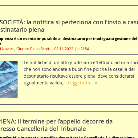
CIETÀ: la notifica si perfeziona con l’invio a cas
estinatario piena
apienza è un evento imputabile al destinatario per inadeguata gestione del
e
i Novara, Giudice Elena Scotti | 08.11.2022 | n.2154
Le notifiche di un atto giudiziario effettuato ad una soci
che non sono andate a buon fine poiché la casella del
destinatario risultava essere piena, deve considerarsi
ugualmente valida,...
Leggi tutto...
ENA: il termine per l’appello decorre da
presso Cancelleria del Tribunale
preferibile in quanto la notifica depositata in Cancelleria è a disposizione