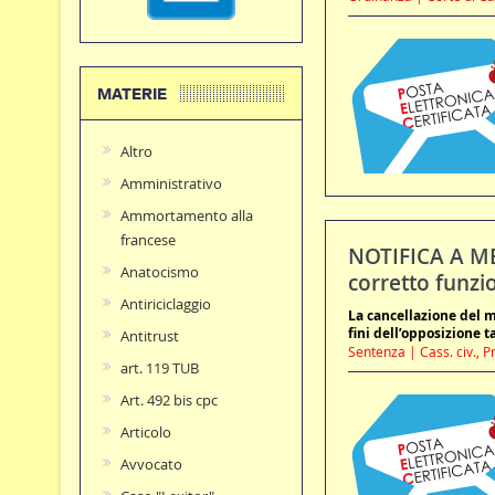
MATERIE
Altro
Amministrativo
Ammortamento alla
francese
NOTIFICA A MEZ
Anatocismo
corretto funzi
Antiriciclaggio
La cancellazione del m
fini dell’opposizione t
Antitrust
Sentenza | Cass. civ., P
art. 119 TUB
Art. 492 bis cpc
Articolo
Avvocato