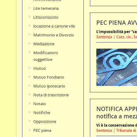
Lite temeraria
Litisconsorzio
PEC PIENA AVVO
locazione a canone vile
L’impossibilità per "ca
Matrimonio e Divorzio
Sentenza | Cass. civ., Se
Mediazione
Modificazioni
soggettive
mutuo
Mutuo Fondiario
Mutuo ipotecario
Nota di trascrizione
Notaio
NOTIFICA APPE
Notifiche
notifica a mez
Opposizione
Vi è la conservazione de
PEC piena
Sentenza | Tribunale di