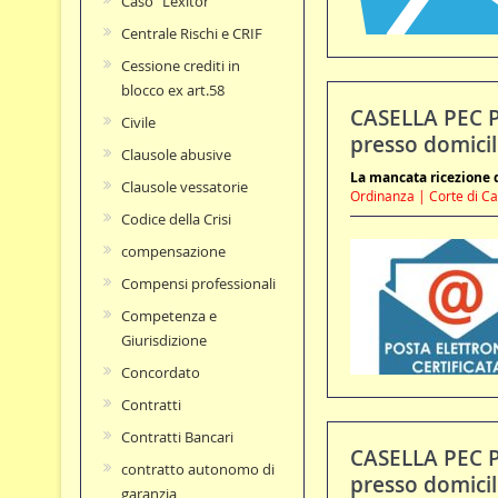
Caso "Lexitor"
Centrale Rischi e CRIF
Cessione crediti in
blocco ex art.58
CASELLA PEC PI
Civile
presso domicili
Clausole abusive
La mancata ricezione do
Clausole vessatorie
Ordinanza | Corte di Cas
Codice della Crisi
compensazione
Compensi professionali
Competenza e
Giurisdizione
Concordato
Contratti
Contratti Bancari
CASELLA PEC PI
contratto autonomo di
presso domicili
garanzia