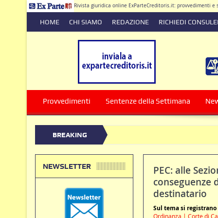
Rivista giuridica online ExParteCreditoris.it: provvedimenti 
HOME
CHI SIAMO
REDAZIONE
RICHIEDI CONSUL
Dirett
Provvedimenti
Sentenze della Settimana
Ne
BREAKING
stituzione di somme versate in presenza di clausole nulle deve produrre i
NEWS
NEWSLETTER
PEC: alle Sezio
conseguenze de
destinatario
Sul tema si registrano
Ordinanza | Corte di Ca