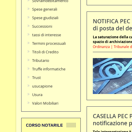
Sovraindebitamento
Spese generali
Spese giudiziali
NOTIFICA PEC SO
Successioni
di posta del d
tassi di interesse
La saturazione della c
spazio di archiviazion
Termini processuali
Ordinanza | Tribunale d
Titoli di Credito
Tributario
Truffe informatiche
Trust
usucapione
Usura
Valori Mobiliari
CASELLA PEC PI
notificazione 
CORSO NOTARILE
Tale interpretazione è 