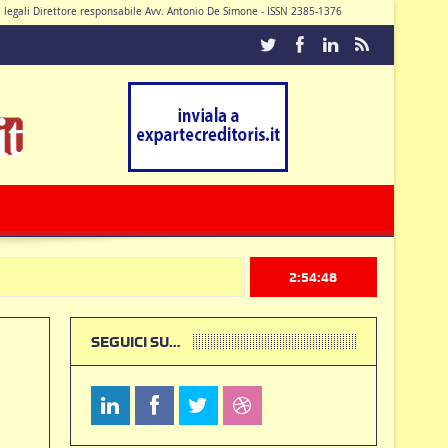
di legali Direttore responsabile Avv. Antonio De Simone - ISSN 2385-1376
Caturano
2:54:49
SEGUICI SU…