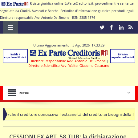
Rivista giuridica online ExParteCreditoris.it: provvedimenti e sentenze
segnalate da Giudici, Avvocati e Banche. Periodico d'informazione giuridica per studi legali
Direttore responsabile Avv. Antonio De Simone - ISSN 2385-1376
Ultimo Aggiornamento : 5 Ago 2026, 17:33:29
Direttore Responsabile Avv. Antonio De Simone
|
Direttore Scientifico Avv. Walter Giacomo Caturano
Menu
eva l’estraneità del credito ai bisogni della famiglia
SEQUESTRO PRE
 produrre il contratto di conto corrente
CESSIONI EX ART. 58 TUB: la dichiarazione