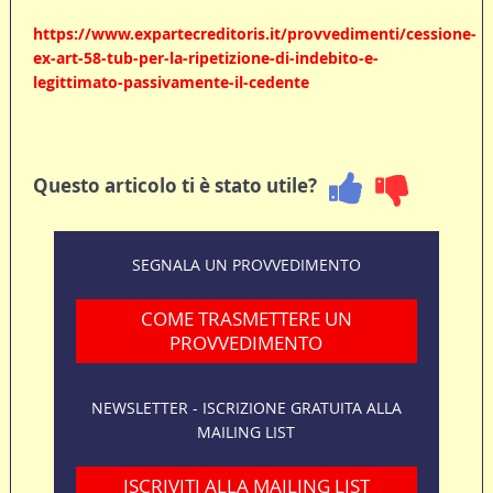
https://www.expartecreditoris.it/provvedimenti/cessione-
ex-art-58-tub-per-la-ripetizione-di-indebito-e-
legittimato-passivamente-il-cedente
Questo articolo ti è stato utile?
SEGNALA UN PROVVEDIMENTO
COME TRASMETTERE UN
PROVVEDIMENTO
NEWSLETTER - ISCRIZIONE GRATUITA ALLA
MAILING LIST
ISCRIVITI ALLA MAILING LIST