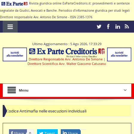
Rivista giuridica online ExParteCreditoris.it: provvedimenti e sentenze
segnalate da Giudici, Avvocati e Banche. Periodico d'informazione giuridica per studi legali
Direttore responsabile Avv. Antonio De Simone - ISSN 2385-1376
Ultimo Aggiornamento : 5 Ago 2026, 17:33:29
Direttore Responsabile Avv. Antonio De Simone
|
Direttore Scientifico Avv. Walter Giacomo Caturano
Menu
afia nelle esecuzioni individuali
Share
Tweet
Share
0