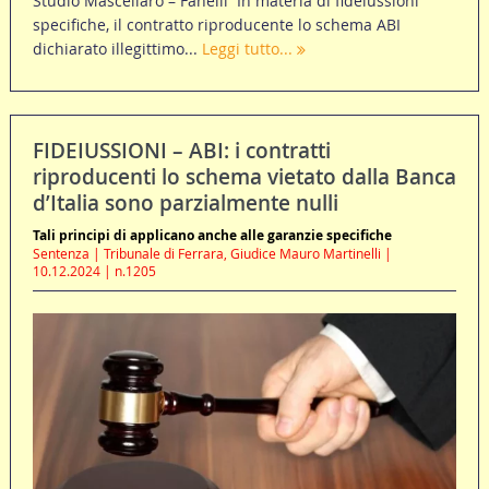
Studio Mascellaro – Fanelli In materia di fideiussioni
specifiche, il contratto riproducente lo schema ABI
dichiarato illegittimo...
Leggi tutto...
FIDEIUSSIONI – ABI: i contratti
riproducenti lo schema vietato dalla Banca
d’Italia sono parzialmente nulli
Tali principi di applicano anche alle garanzie specifiche
Sentenza | Tribunale di Ferrara, Giudice Mauro Martinelli |
10.12.2024 | n.1205