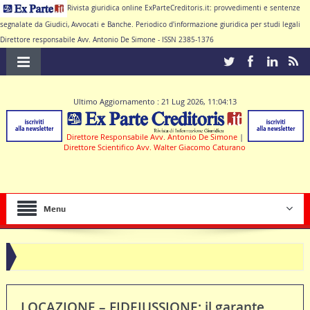
Rivista giuridica online ExParteCreditoris.it: provvedimenti e sentenze
segnalate da Giudici, Avvocati e Banche. Periodico d'informazione giuridica per studi legali
Direttore responsabile Avv. Antonio De Simone - ISSN 2385-1376
Ultimo Aggiornamento : 21 Lug 2026, 11:04:13
Direttore Responsabile Avv. Antonio De Simone
|
Direttore Scientifico Avv. Walter Giacomo Caturano
Menu
ratto di conto corrente
LOCAZIONE – FIDEIUSSIONE: il garante