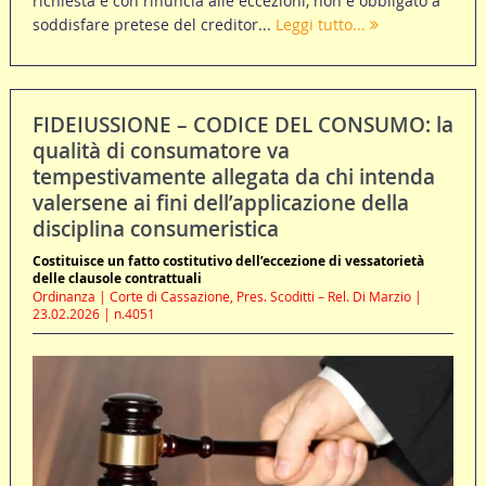
richiesta e con rinuncia alle eccezioni, non è obbligato a
soddisfare pretese del creditor...
Leggi tutto...
FIDEIUSSIONE – CODICE DEL CONSUMO: la
qualità di consumatore va
tempestivamente allegata da chi intenda
valersene ai fini dell’applicazione della
disciplina consumeristica
Costituisce un fatto costitutivo dell’eccezione di vessatorietà
delle clausole contrattuali
Ordinanza | Corte di Cassazione, Pres. Scoditti – Rel. Di Marzio |
23.02.2026 | n.4051