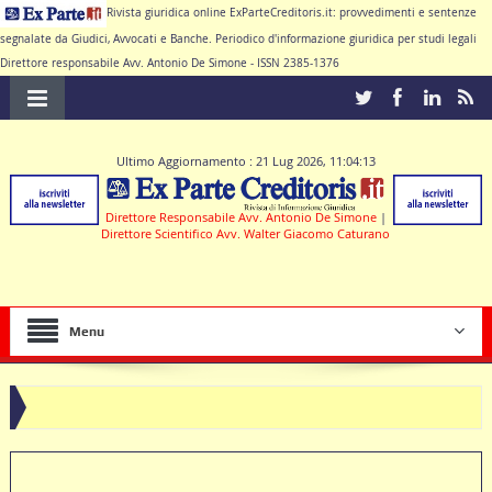
Rivista giuridica online ExParteCreditoris.it: provvedimenti e sentenze
segnalate da Giudici, Avvocati e Banche. Periodico d'informazione giuridica per studi legali
Direttore responsabile Avv. Antonio De Simone - ISSN 2385-1376
Ultimo Aggiornamento : 21 Lug 2026, 11:04:13
Direttore Responsabile Avv. Antonio De Simone
|
Direttore Scientifico Avv. Walter Giacomo Caturano
Menu
deve produrre il contratto di conto corrente