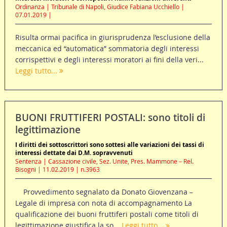
Ordinanza | Tribunale di Napoli, Giudice Fabiana Ucchiello |
07.01.2019 |
Risulta ormai pacifica in giurisprudenza l’esclusione della
meccanica ed “automatica” sommatoria degli interessi
corrispettivi e degli interessi moratori ai fini della veri...
Leggi tutto...
BUONI FRUTTIFERI POSTALI: sono titoli di
legittimazione
I diritti dei sottoscrittori sono sottesi alle variazioni dei tassi di
interessi dettate dai D.M. sopravvenuti
Sentenza | Cassazione civile, Sez. Unite, Pres. Mammone – Rel.
Bisogni | 11.02.2019 | n.3963
Provvedimento segnalato da Donato Giovenzana –
Legale di impresa con nota di accompagnamento La
qualificazione dei buoni fruttiferi postali come titoli di
legittimazione giustifica la so...
Leggi tutto...