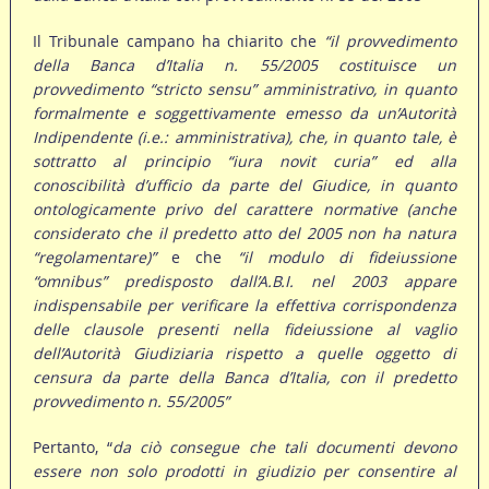
Il Tribunale campano ha chiarito che
“il provvedimento
della Banca d’Italia n. 55/2005 costituisce un
provvedimento “stricto sensu” amministrativo, in quanto
formalmente e soggettivamente emesso da un’Autorità
Indipendente (i.e.: amministrativa), che, in quanto tale, è
sottratto al principio “iura novit curia” ed alla
conoscibilità d’ufficio da parte del Giudice, in quanto
ontologicamente privo del carattere normative (anche
considerato che il predetto atto del 2005 non ha natura
“regolamentare)”
e che
“il modulo di fideiussione
“omnibus” predisposto dall’A.B.I. nel 2003 appare
indispensabile per verificare la effettiva corrispondenza
delle clausole presenti nella fideiussione al vaglio
dell’Autorità Giudiziaria rispetto a quelle oggetto di
censura da parte della Banca d’Italia, con il predetto
provvedimento n. 55/2005”
Pertanto, “
da ciò consegue che tali documenti devono
essere non solo prodotti in giudizio per consentire al