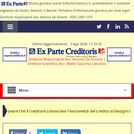
Rivista giuridica online ExParteCreditoris.it: provvedimenti e sentenze
segnalate da Giudici, Avvocati e Banche. Periodico d'informazione giuridica per studi legali
Direttore responsabile Avv. Antonio De Simone - ISSN 2385-1376
Ultimo Aggiornamento : 5 Ago 2026, 17:33:29
Direttore Responsabile Avv. Antonio De Simone
|
Direttore Scientifico Avv. Walter Giacomo Caturano
Menu
l creditore conosceva l’estraneità del credito ai bisogni della famiglia
clausole nulle deve produrre il contratto di conto corrente
Share
Tweet
Share
0