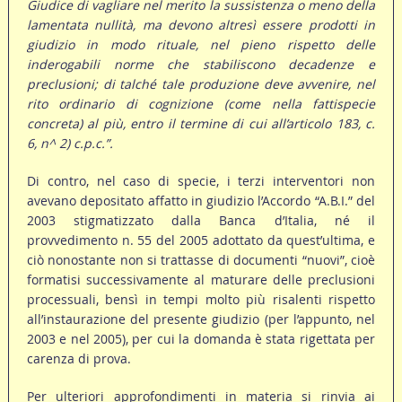
Giudice di vagliare nel merito la sussistenza o meno della
lamentata nullità, ma devono altresì essere prodotti in
giudizio in modo rituale, nel pieno rispetto delle
inderogabili norme che stabiliscono decadenze e
preclusioni; di talché tale produzione deve avvenire, nel
rito ordinario di cognizione (come nella fattispecie
concreta) al più, entro il termine di cui all’articolo 183, c.
6, n^ 2) c.p.c.”.
Di contro, nel caso di specie, i terzi interventori non
avevano depositato affatto in giudizio l’Accordo “A.B.I.” del
2003 stigmatizzato dalla Banca d’Italia, né il
provvedimento n. 55 del 2005 adottato da quest’ultima, e
ciò nonostante non si trattasse di documenti “nuovi”, cioè
formatisi successivamente al maturare delle preclusioni
processuali, bensì in tempi molto più risalenti rispetto
all’instaurazione del presente giudizio (per l’appunto, nel
2003 e nel 2005), per cui la domanda è stata rigettata per
carenza di prova.
Per ulteriori approfondimenti in materia si rinvia ai