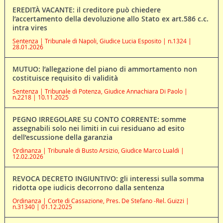
EREDITÀ VACANTE: il creditore può chiedere
l’accertamento della devoluzione allo Stato ex art.586 c.c.
intra vires
Sentenza | Tribunale di Napoli, Giudice Lucia Esposito | n.1324 |
28.01.2026
MUTUO: l’allegazione del piano di ammortamento non
costituisce requisito di validità
Sentenza | Tribunale di Potenza, Giudice Annachiara Di Paolo |
n.2218 | 10.11.2025
PEGNO IRREGOLARE SU CONTO CORRENTE: somme
assegnabili solo nei limiti in cui residuano ad esito
dell’escussione della garanzia
Ordinanza | Tribunale di Busto Arsizio, Giudice Marco Lualdi |
12.02.2026
REVOCA DECRETO INGIUNTIVO: gli interessi sulla somma
ridotta ope iudicis decorrono dalla sentenza
Ordinanza | Corte di Cassazione, Pres. De Stefano -Rel. Guizzi |
n.31340 | 01.12.2025