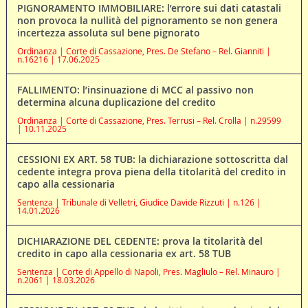
PIGNORAMENTO IMMOBILIARE: l’errore sui dati catastali
non provoca la nullità del pignoramento se non genera
incertezza assoluta sul bene pignorato
Ordinanza | Corte di Cassazione, Pres. De Stefano – Rel. Gianniti |
n.16216 | 17.06.2025
FALLIMENTO: l’insinuazione di MCC al passivo non
determina alcuna duplicazione del credito
Ordinanza | Corte di Cassazione, Pres. Terrusi – Rel. Crolla | n.29599
| 10.11.2025
CESSIONI EX ART. 58 TUB: la dichiarazione sottoscritta dal
cedente integra prova piena della titolarità del credito in
capo alla cessionaria
Sentenza | Tribunale di Velletri, Giudice Davide Rizzuti | n.126 |
14.01.2026
DICHIARAZIONE DEL CEDENTE: prova la titolarità del
credito in capo alla cessionaria ex art. 58 TUB
Sentenza | Corte di Appello di Napoli, Pres. Magliulo – Rel. Minauro |
n.2061 | 18.03.2026