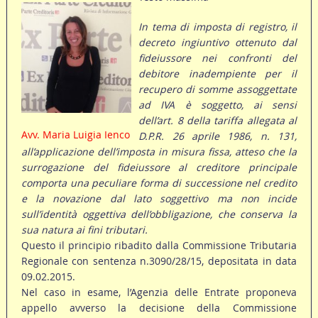
In tema di imposta di registro, il
decreto ingiuntivo ottenuto dal
fideiussore nei confronti del
debitore inadempiente per il
recupero di somme assoggettate
ad IVA è soggetto, ai sensi
dell’art. 8 della tariffa allegata al
Avv. Maria Luigia Ienco
D.P.R. 26 aprile 1986, n. 131,
all’applicazione dell’imposta in misura fissa, atteso che la
surrogazione del fideiussore al creditore principale
comporta una peculiare forma di successione nel credito
e la novazione dal lato soggettivo ma non incide
sull’identità oggettiva dell’obbligazione, che conserva la
sua natura ai fini tributari.
Questo il principio ribadito dalla Commissione Tributaria
Regionale con sentenza n.3090/28/15, depositata in data
09.02.2015.
Nel caso in esame, l’Agenzia delle Entrate proponeva
appello avverso la decisione della Commissione