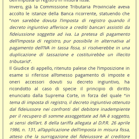
Invero, già la Commissione Tributaria Provinciale aveva
accolto le istanze della Banca ricorrente, statuendo che
“
non sarebbe dovuta l’imposta di registro quando il
decreto ingiuntivo afferisce a crediti bancari assistiti da
fideiussione soggette ad iva. La pretesa di pagamento
dell’imposta di registro, pur possibile in alternativa al
pagamento dell’IVA in tassa fissa, si risolverebbe in una
duplicazione di tassazione e costituirebbe un illecito
tributario
“.
Il Giudice di appello, ritenuto palese che l’imposizione in
esame si riferisse all’omesso pagamento di imposte e
oneri accessori dovuti su decreto ingiuntivo, ha
ricondotto al caso di specie il principio di diritto
enunciato dalla Suprema Corte, in forza del quale “
in
tema di imposta di registro, il decreto ingiuntivo ottenuto
dal fideiussore nei confronti del debitore inadempiente
per il recupero di somme assoggettate ad IVA è soggetto,
ai sensi dell’art. 8 della tariffa allegata al D.P.R. 26 aprile
1986, n. 131, all’applicazione dell’imposta in misura fissa,
atteso che la surrogazione del fideiussore al creditore