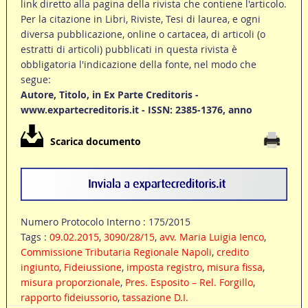
link diretto alla pagina della rivista che contiene l'articolo.
Per la citazione in Libri, Riviste, Tesi di laurea, e ogni
diversa pubblicazione, online o cartacea, di articoli (o
estratti di articoli) pubblicati in questa rivista è
obbligatoria l'indicazione della fonte, nel modo che
segue:
Autore, Titolo, in Ex Parte Creditoris -
www.expartecreditoris.it - ISSN: 2385-1376, anno
Scarica documento
Numero Protocolo Interno : 175/2015
Tags :
09.02.2015
,
3090/28/15
,
avv. Maria Luigia Ienco
,
Commissione Tributaria Regionale Napoli
,
credito
ingiunto
,
Fideiussione
,
imposta registro
,
misura fissa
,
misura proporzionale
,
Pres. Esposito – Rel. Forgillo
,
rapporto fideiussorio
,
tassazione D.I.