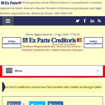
Rivista giuridica online ExParteCreditoris.it: provvedimenti e sentenze
segnalate da Giudici, Avvocati e Banche. Periodico d'informazione giuridica per studi legali
Direttore responsabile Avv. Antonio De Simone - ISSN 2385-1376
Ultimo Aggiornamento : 5 Ago 2026, 17:33:29
Direttore Responsabile Avv. Antonio De Simone
|
Direttore Scientifico Avv. Walter Giacomo Caturano
Menu
reditore conosceva l’estraneità del credito ai bisogni della famiglia
usole nulle deve produrre il contratto di conto corrente
Share
Tweet
Share
0