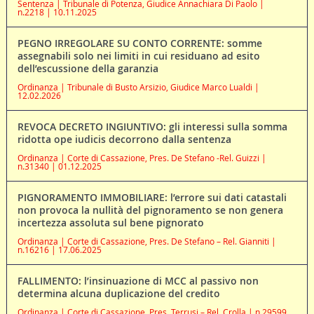
Sentenza | Tribunale di Potenza, Giudice Annachiara Di Paolo |
n.2218 | 10.11.2025
PEGNO IRREGOLARE SU CONTO CORRENTE: somme
assegnabili solo nei limiti in cui residuano ad esito
dell’escussione della garanzia
Ordinanza | Tribunale di Busto Arsizio, Giudice Marco Lualdi |
12.02.2026
REVOCA DECRETO INGIUNTIVO: gli interessi sulla somma
ridotta ope iudicis decorrono dalla sentenza
Ordinanza | Corte di Cassazione, Pres. De Stefano -Rel. Guizzi |
n.31340 | 01.12.2025
PIGNORAMENTO IMMOBILIARE: l’errore sui dati catastali
non provoca la nullità del pignoramento se non genera
incertezza assoluta sul bene pignorato
Ordinanza | Corte di Cassazione, Pres. De Stefano – Rel. Gianniti |
n.16216 | 17.06.2025
FALLIMENTO: l’insinuazione di MCC al passivo non
determina alcuna duplicazione del credito
Ordinanza | Corte di Cassazione, Pres. Terrusi – Rel. Crolla | n.29599