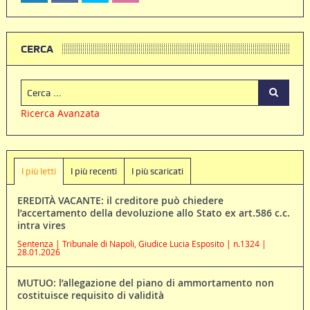
CERCA
Ricerca Avanzata
I più letti
I più recenti
I più scaricati
EREDITÀ VACANTE: il creditore può chiedere
l’accertamento della devoluzione allo Stato ex art.586 c.c.
intra vires
Sentenza | Tribunale di Napoli, Giudice Lucia Esposito | n.1324 |
28.01.2026
MUTUO: l’allegazione del piano di ammortamento non
costituisce requisito di validità