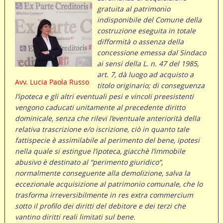
gratuita al patrimonio
indisponibile del Comune della
costruzione eseguita in totale
difformità o assenza della
concessione emessa dal Sindaco
ai sensi della L. n. 47 del 1985,
art. 7, dà luogo ad acquisto a
Avv. Lucia Paola Russo
titolo originario; di conseguenza
l’ipoteca e gli altri eventuali pesi e vincoli preesistenti
vengono caducati unitamente al precedente diritto
dominicale, senza che rilevi l’eventuale anteriorità della
relativa trascrizione e/o iscrizione, ciò in quanto tale
fattispecie è assimilabile al perimento del bene, ipotesi
nella quale si estingue l’ipoteca, giacchè l’immobile
abusivo è destinato al “perimento giuridico”,
normalmente conseguente alla demolizione, salva la
eccezionale acquisizione al patrimonio comunale, che lo
trasforma irreversibilmente in res extra commercium
sotto il profilo dei diritti del debitore e dei terzi che
vantino diritti reali limitati sul bene.