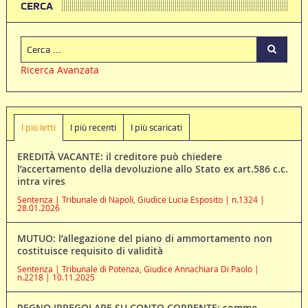
CERCA
Ricerca Avanzata
I più letti
I più recenti
I più scaricati
EREDITÀ VACANTE: il creditore può chiedere
l’accertamento della devoluzione allo Stato ex art.586 c.c.
intra vires
Sentenza | Tribunale di Napoli, Giudice Lucia Esposito | n.1324 |
28.01.2026
MUTUO: l’allegazione del piano di ammortamento non
costituisce requisito di validità
Sentenza | Tribunale di Potenza, Giudice Annachiara Di Paolo |
n.2218 | 10.11.2025
PEGNO IRREGOLARE SU CONTO CORRENTE: somme