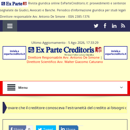
Rivista giuridica online ExParteCreditoris.it: provvedimenti e sentenze
segnalate da Giudici, Avvocati e Banche. Periodico d'informazione giuridica per studi legali
Direttore responsabile Avv. Antonio De Simone - ISSN 2385-1376
Ultimo Aggiornamento : 5 Ago 2026, 17:33:29
Direttore Responsabile Avv. Antonio De Simone
|
Direttore Scientifico Avv. Walter Giacomo Caturano
Menu
il creditore conosceva l’estraneità del credito ai bisogni della famigli
 clausole nulle deve produrre il contratto di conto corrente
Share
Tweet
Share
0