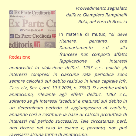
Provvedimento segnalato
dall’avv. Giampiero Rampinelli
Rota, del Foro di Brescia
In materia di mutuo, “
si deve
ritenere, pertanto, che
l’ammortamento c.d. alla
francese non comporti affatto
Redazione
l’applicazione di interessi
anatocistici in violazione dell’art. 1283 c.c., poiché gli
interessi compresi in ciascuna rata periodica sono
sempre calcolati sul debito residuo in linea capitale (cfr.
Cass. civ., Sez. I, ord. 19.3.2025, n. 7382). Si avrebbe infatti
anatocismo, rilevante agli effetti dell’art. 1283 c.c.,
soltanto se gli interessi “scaduti” e maturati sul debito in
un determinato periodo si aggiungessero al capitale,
andando così a costituire la base di calcolo produttiva di
interessi nel periodo successivo. Tale circostanza, però,
non ricorre nel caso in esame e, pertanto, non può
ravvisarsi alcuna forma di anatocismo.