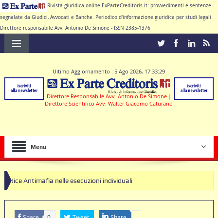
Rivista giuridica online ExParteCreditoris.it: provvedimenti e sentenze
segnalate da Giudici, Avvocati e Banche. Periodico d'informazione giuridica per studi legali
Direttore responsabile Avv. Antonio De Simone - ISSN 2385-1376
Ultimo Aggiornamento : 5 Ago 2026, 17:33:29
Direttore Responsabile Avv. Antonio De Simone
|
Direttore Scientifico Avv. Walter Giacomo Caturano
Menu
fia nelle esecuzioni individuali
Share
Tweet
Share
0