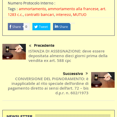
Numero Protocolo Interno :
Tags :
ammortamento
,
ammortamento alla francese
,
art.
1283 c.c.
,
contratti bancari
,
interessi
,
MUTUO
Share
Tweet
Share
0
Precedente
ISTANZA DI ASSEGNAZIONE: deve essere
depositata almeno dieci giorni prima della
vendita ex art. 588 cpc
Successivo
CONVERSIONE DEL PIGNORAMENTO: è
inapplicabile al rito speciale dell’ordine di
pagamento diretto ai sensi dell’art. 72 – bis
d.p.r. n. 602/1973
NEWSLETTER