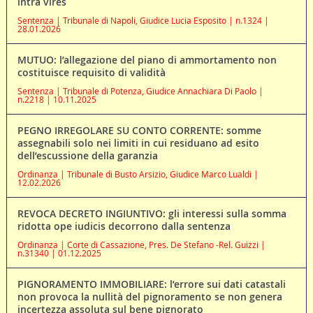
intra vires
Sentenza | Tribunale di Napoli, Giudice Lucia Esposito | n.1324 |
28.01.2026
MUTUO: l’allegazione del piano di ammortamento non
costituisce requisito di validità
Sentenza | Tribunale di Potenza, Giudice Annachiara Di Paolo |
n.2218 | 10.11.2025
PEGNO IRREGOLARE SU CONTO CORRENTE: somme
assegnabili solo nei limiti in cui residuano ad esito
dell’escussione della garanzia
Ordinanza | Tribunale di Busto Arsizio, Giudice Marco Lualdi |
12.02.2026
REVOCA DECRETO INGIUNTIVO: gli interessi sulla somma
ridotta ope iudicis decorrono dalla sentenza
Ordinanza | Corte di Cassazione, Pres. De Stefano -Rel. Guizzi |
n.31340 | 01.12.2025
PIGNORAMENTO IMMOBILIARE: l’errore sui dati catastali
non provoca la nullità del pignoramento se non genera
incertezza assoluta sul bene pignorato