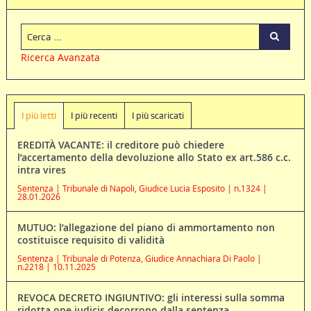
Ricerca Avanzata
I più letti
I più recenti
I più scaricati
EREDITÀ VACANTE: il creditore può chiedere
l’accertamento della devoluzione allo Stato ex art.586 c.c.
intra vires
Sentenza | Tribunale di Napoli, Giudice Lucia Esposito | n.1324 |
28.01.2026
MUTUO: l’allegazione del piano di ammortamento non
costituisce requisito di validità
Sentenza | Tribunale di Potenza, Giudice Annachiara Di Paolo |
n.2218 | 10.11.2025
REVOCA DECRETO INGIUNTIVO: gli interessi sulla somma
ridotta ope iudicis decorrono dalla sentenza