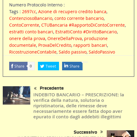
Numero Protocolo Interno :
Tags :
2697cc
,
Azione di recupero credito banca
,
ContenziosoBancario
,
conto corrente bancario
,
ContoCorrente
,
CTUBancaria #RapportoDiContoCorrente
,
estratti conto bancari
,
EstrattiConto #DirittoBancario
,
onere della prova
,
OnereDellaProva
,
produzione
documentale
,
ProvaDelCredito
,
rapporti bancari
,
RicostruzioneContabile
,
Saldo passivo
,
SaldoPassivo
Share
Tweet
Share
0
Precedente
INDEBITO BANCARIO – PRESCRIZIONE: la
verifica della natura, solutoria o
ripristinatoria, delle rimesse deve
necessariamente essere fatta dopo aver
epurato il conto dagli addebiti illegittimi
Successivo