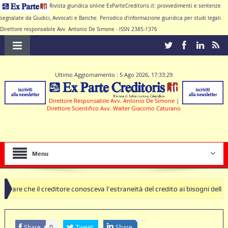
Rivista giuridica online ExParteCreditoris.it: provvedimenti e sentenze
segnalate da Giudici, Avvocati e Banche. Periodico d'informazione giuridica per studi legali
Direttore responsabile Avv. Antonio De Simone - ISSN 2385-1376
Ultimo Aggiornamento : 5 Ago 2026, 17:33:29
Direttore Responsabile Avv. Antonio De Simone
|
Direttore Scientifico Avv. Walter Giacomo Caturano
Menu
reditore conosceva l’estraneità del credito ai bisogni della famiglia
usole nulle deve produrre il contratto di conto corrente
Share
Tweet
Share
0