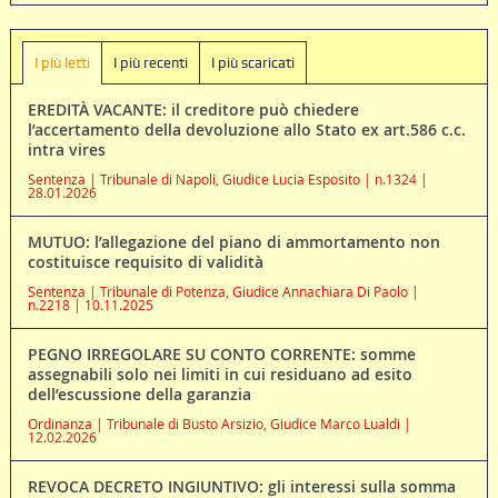
I più letti
I più recenti
I più scaricati
EREDITÀ VACANTE: il creditore può chiedere
l’accertamento della devoluzione allo Stato ex art.586 c.c.
intra vires
Sentenza | Tribunale di Napoli, Giudice Lucia Esposito | n.1324 |
28.01.2026
MUTUO: l’allegazione del piano di ammortamento non
costituisce requisito di validità
Sentenza | Tribunale di Potenza, Giudice Annachiara Di Paolo |
n.2218 | 10.11.2025
PEGNO IRREGOLARE SU CONTO CORRENTE: somme
assegnabili solo nei limiti in cui residuano ad esito
dell’escussione della garanzia
Ordinanza | Tribunale di Busto Arsizio, Giudice Marco Lualdi |
12.02.2026
REVOCA DECRETO INGIUNTIVO: gli interessi sulla somma