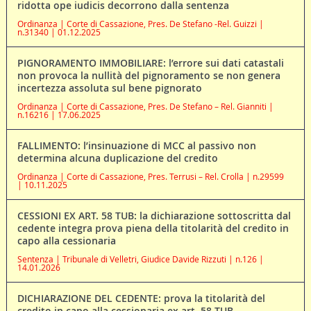
ridotta ope iudicis decorrono dalla sentenza
Ordinanza | Corte di Cassazione, Pres. De Stefano -Rel. Guizzi |
n.31340 | 01.12.2025
PIGNORAMENTO IMMOBILIARE: l’errore sui dati catastali
non provoca la nullità del pignoramento se non genera
incertezza assoluta sul bene pignorato
Ordinanza | Corte di Cassazione, Pres. De Stefano – Rel. Gianniti |
n.16216 | 17.06.2025
FALLIMENTO: l’insinuazione di MCC al passivo non
determina alcuna duplicazione del credito
Ordinanza | Corte di Cassazione, Pres. Terrusi – Rel. Crolla | n.29599
| 10.11.2025
CESSIONI EX ART. 58 TUB: la dichiarazione sottoscritta dal
cedente integra prova piena della titolarità del credito in
capo alla cessionaria
Sentenza | Tribunale di Velletri, Giudice Davide Rizzuti | n.126 |
14.01.2026
DICHIARAZIONE DEL CEDENTE: prova la titolarità del
credito in capo alla cessionaria ex art. 58 TUB