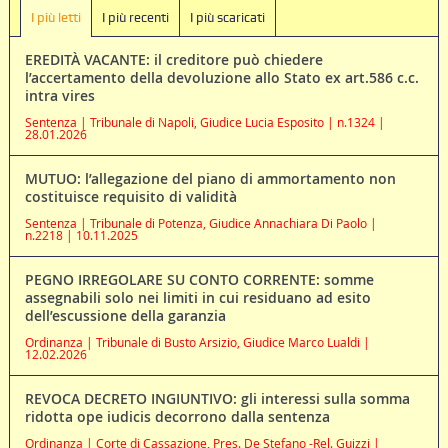
I più letti
I più recenti
I più scaricati
EREDITÀ VACANTE: il creditore può chiedere
l’accertamento della devoluzione allo Stato ex art.586 c.c.
intra vires
Sentenza | Tribunale di Napoli, Giudice Lucia Esposito | n.1324 |
28.01.2026
MUTUO: l’allegazione del piano di ammortamento non
costituisce requisito di validità
Sentenza | Tribunale di Potenza, Giudice Annachiara Di Paolo |
n.2218 | 10.11.2025
PEGNO IRREGOLARE SU CONTO CORRENTE: somme
assegnabili solo nei limiti in cui residuano ad esito
dell’escussione della garanzia
Ordinanza | Tribunale di Busto Arsizio, Giudice Marco Lualdi |
12.02.2026
REVOCA DECRETO INGIUNTIVO: gli interessi sulla somma
ridotta ope iudicis decorrono dalla sentenza
Ordinanza | Corte di Cassazione, Pres. De Stefano -Rel. Guizzi |