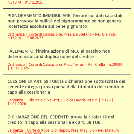
n.31340 | 01.12.2025
PIGNORAMENTO IMMOBILIARE: l’errore sui dati catastali
non provoca la nullità del pignoramento se non genera
incertezza assoluta sul bene pignorato
Ordinanza | Corte di Cassazione, Pres. De Stefano – Rel. Gianniti |
n.16216 | 17.06.2025
FALLIMENTO: l’insinuazione di MCC al passivo non
determina alcuna duplicazione del credito
Ordinanza | Corte di Cassazione, Pres. Terrusi – Rel. Crolla | n.29599
| 10.11.2025
CESSIONI EX ART. 58 TUB: la dichiarazione sottoscritta dal
cedente integra prova piena della titolarità del credito in
capo alla cessionaria
Sentenza | Tribunale di Velletri, Giudice Davide Rizzuti | n.126 |
14.01.2026
DICHIARAZIONE DEL CEDENTE: prova la titolarità del
credito in capo alla cessionaria ex art. 58 TUB
Sentenza | Corte di Appello di Napoli, Pres. Magliulo – Rel. Minauro |
n.2061 | 18.03.2026