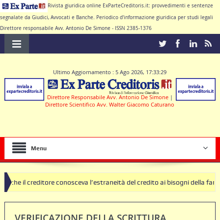
Rivista giuridica online ExParteCreditoris.it: provvedimenti e sentenze
segnalate da Giudici, Avvocati e Banche. Periodico d'informazione giuridica per studi legali
Direttore responsabile Avv. Antonio De Simone - ISSN 2385-1376
Ultimo Aggiornamento : 5 Ago 2026, 17:33:29
Direttore Responsabile Avv. Antonio De Simone
|
Direttore Scientifico Avv. Walter Giacomo Caturano
Menu
e conosceva l’estraneità del credito ai bisogni della famiglia
SEQUE
VERIFICAZIONE DELLA SCRITTURA