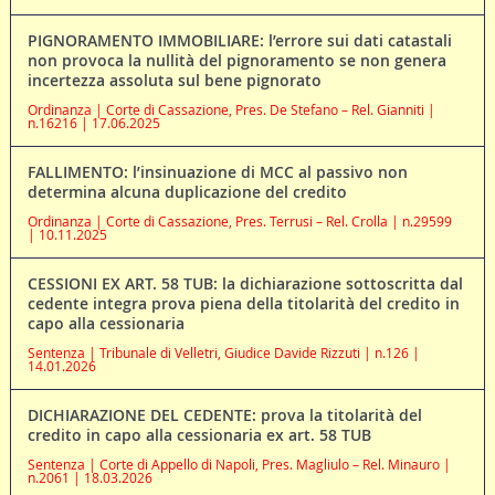
PIGNORAMENTO IMMOBILIARE: l’errore sui dati catastali
non provoca la nullità del pignoramento se non genera
incertezza assoluta sul bene pignorato
Ordinanza | Corte di Cassazione, Pres. De Stefano – Rel. Gianniti |
n.16216 | 17.06.2025
FALLIMENTO: l’insinuazione di MCC al passivo non
determina alcuna duplicazione del credito
Ordinanza | Corte di Cassazione, Pres. Terrusi – Rel. Crolla | n.29599
| 10.11.2025
CESSIONI EX ART. 58 TUB: la dichiarazione sottoscritta dal
cedente integra prova piena della titolarità del credito in
capo alla cessionaria
Sentenza | Tribunale di Velletri, Giudice Davide Rizzuti | n.126 |
14.01.2026
DICHIARAZIONE DEL CEDENTE: prova la titolarità del
credito in capo alla cessionaria ex art. 58 TUB
Sentenza | Corte di Appello di Napoli, Pres. Magliulo – Rel. Minauro |
n.2061 | 18.03.2026