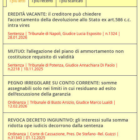
I più letti
I più recenti
I più scaricati
EREDITÀ VACANTE: il creditore può chiedere
l’accertamento della devoluzione allo Stato ex art.586 c.c.
intra vires
Sentenza | Tribunale di Napoli, Giudice Lucia Esposito | n.1324 |
28.01.2026
MUTUO: l’allegazione del piano di ammortamento non
costituisce requisito di validità
Sentenza | Tribunale di Potenza, Giudice Annachiara Di Paolo |
n.2218 | 10.11.2025
PEGNO IRREGOLARE SU CONTO CORRENTE: somme
assegnabili solo nei limiti in cui residuano ad esito
dell’escussione della garanzia
Ordinanza | Tribunale di Busto Arsizio, Giudice Marco Lualdi |
12.02.2026
REVOCA DECRETO INGIUNTIVO: gli interessi sulla somma
ridotta ope iudicis decorrono dalla sentenza
Ordinanza | Corte di Cassazione, Pres. De Stefano -Rel. Guizzi |
n.31340 | 01.12.2025