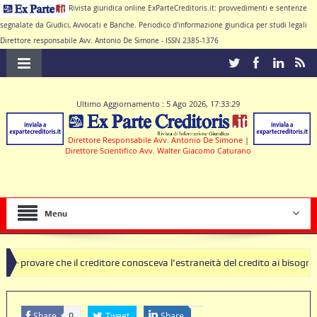
Rivista giuridica online ExParteCreditoris.it: provvedimenti e sentenze
segnalate da Giudici, Avvocati e Banche. Periodico d'informazione giuridica per studi legali
Direttore responsabile Avv. Antonio De Simone - ISSN 2385-1376
Ultimo Aggiornamento : 5 Ago 2026, 17:33:29
Direttore Responsabile Avv. Antonio De Simone
|
Direttore Scientifico Avv. Walter Giacomo Caturano
Menu
e il creditore conosceva l’estraneità del credito ai bisogni della famig
 di clausole nulle deve produrre il contratto di conto corrente
Share
Tweet
Share
0