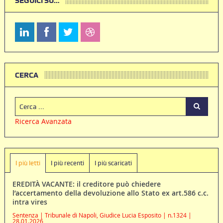
SEGUICI SU…
CERCA
Ricerca Avanzata
I più letti
I più recenti
I più scaricati
EREDITÀ VACANTE: il creditore può chiedere
l’accertamento della devoluzione allo Stato ex art.586 c.c.
intra vires
Sentenza | Tribunale di Napoli, Giudice Lucia Esposito | n.1324 |
28.01.2026