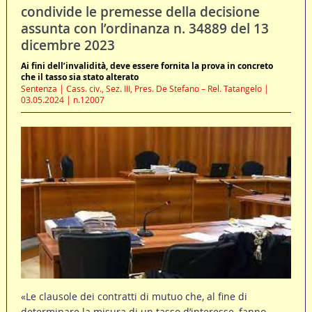
condivide le premesse della decisione
assunta con l’ordinanza n. 34889 del 13
dicembre 2023
Ai fini dell’invalidità, deve essere fornita la prova in concreto
che il tasso sia stato alterato
Sentenza | Cass. civ., Sez. III, Pres. De Stefano – Rel. Tatangelo |
03.05.2024 | n.12007
«Le clausole dei contratti di mutuo che, al fine di
determinare la misura di un tasso d’interesse, fanno