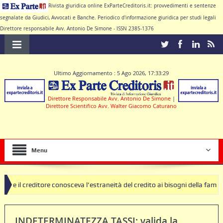
Rivista giuridica online ExParteCreditoris.it: provvedimenti e sentenze
segnalate da Giudici, Avvocati e Banche. Periodico d'informazione giuridica per studi legali
Direttore responsabile Avv. Antonio De Simone - ISSN 2385-1376
Ultimo Aggiornamento : 5 Ago 2026, 17:33:29
Direttore Responsabile Avv. Antonio De Simone
|
Direttore Scientifico Avv. Walter Giacomo Caturano
Menu
ceva l’estraneità del credito ai bisogni della famiglia
SEQUESTRO P
INDETERMINATEZZA TASSI: valida la