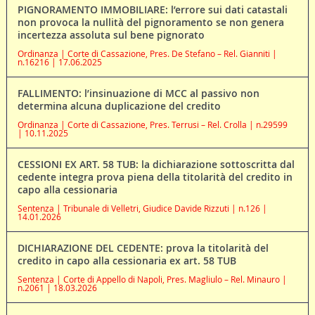
PIGNORAMENTO IMMOBILIARE: l’errore sui dati catastali
non provoca la nullità del pignoramento se non genera
incertezza assoluta sul bene pignorato
Ordinanza | Corte di Cassazione, Pres. De Stefano – Rel. Gianniti |
n.16216 | 17.06.2025
FALLIMENTO: l’insinuazione di MCC al passivo non
determina alcuna duplicazione del credito
Ordinanza | Corte di Cassazione, Pres. Terrusi – Rel. Crolla | n.29599
| 10.11.2025
CESSIONI EX ART. 58 TUB: la dichiarazione sottoscritta dal
cedente integra prova piena della titolarità del credito in
capo alla cessionaria
Sentenza | Tribunale di Velletri, Giudice Davide Rizzuti | n.126 |
14.01.2026
DICHIARAZIONE DEL CEDENTE: prova la titolarità del
credito in capo alla cessionaria ex art. 58 TUB
Sentenza | Corte di Appello di Napoli, Pres. Magliulo – Rel. Minauro |
n.2061 | 18.03.2026