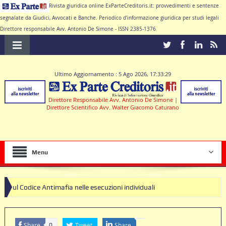
Rivista giuridica online ExParteCreditoris.it: provvedimenti e sentenze
segnalate da Giudici, Avvocati e Banche. Periodico d'informazione giuridica per studi legali
Direttore responsabile Avv. Antonio De Simone - ISSN 2385-1376
Ultimo Aggiornamento : 5 Ago 2026, 17:33:29
Direttore Responsabile Avv. Antonio De Simone
|
Direttore Scientifico Avv. Walter Giacomo Caturano
Menu
timafia nelle esecuzioni individuali
Share
Tweet
Share
0