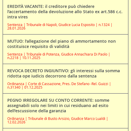
EREDITÀ VACANTE: il creditore può chiedere
l’accertamento della devoluzione allo Stato ex art.586 c.c.
intra vires
Sentenza | Tribunale di Napoli, Giudice Lucia Esposito | n.1324 |
28.01.2026
MUTUO: l’allegazione del piano di ammortamento non
costituisce requisito di validità
Sentenza | Tribunale di Potenza, Giudice Annachiara Di Paolo |
n.2218 | 10.11.2025
REVOCA DECRETO INGIUNTIVO: gli interessi sulla somma
ridotta ope iudicis decorrono dalla sentenza
Ordinanza | Corte di Cassazione, Pres. De Stefano -Rel. Guizzi |
n.31340 | 01.12.2025
PEGNO IRREGOLARE SU CONTO CORRENTE: somme
assegnabili solo nei limiti in cui residuano ad esito
dell’escussione della garanzia
Ordinanza | Tribunale di Busto Arsizio, Giudice Marco Lualdi |
12.02.2026