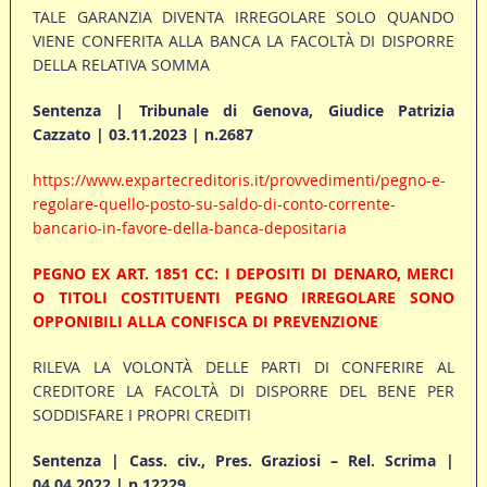
TALE GARANZIA DIVENTA IRREGOLARE SOLO QUANDO
VIENE CONFERITA ALLA BANCA LA FACOLTÀ DI DISPORRE
DELLA RELATIVA SOMMA
Sentenza | Tribunale di Genova, Giudice Patrizia
Cazzato | 03.11.2023 | n.2687
https://www.expartecreditoris.it/provvedimenti/pegno-e-
regolare-quello-posto-su-saldo-di-conto-corrente-
bancario-in-favore-della-banca-depositaria
PEGNO EX ART. 1851 CC: I DEPOSITI DI DENARO, MERCI
O TITOLI COSTITUENTI PEGNO IRREGOLARE SONO
OPPONIBILI ALLA CONFISCA DI PREVENZIONE
RILEVA LA VOLONTÀ DELLE PARTI DI CONFERIRE AL
CREDITORE LA FACOLTÀ DI DISPORRE DEL BENE PER
SODDISFARE I PROPRI CREDITI
Sentenza | Cass. civ., Pres. Graziosi – Rel. Scrima |
04.04.2022 | n.12229