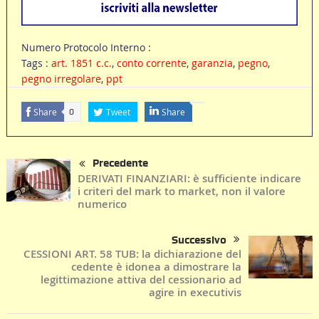
Numero Protocolo Interno :
Tags :
art. 1851 c.c.
,
conto corrente
,
garanzia
,
pegno
,
pegno irregolare
,
ppt
Share
Tweet
Share
0
Precedente
DERIVATI FINANZIARI: è sufficiente indicare
i criteri del mark to market, non il valore
numerico
Successivo
CESSIONI ART. 58 TUB: la dichiarazione del
cedente è idonea a dimostrare la
legittimazione attiva del cessionario ad
agire in executivis