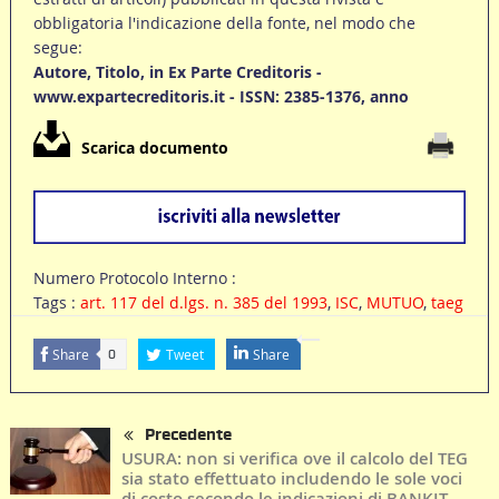
obbligatoria l'indicazione della fonte, nel modo che
segue:
Autore, Titolo, in Ex Parte Creditoris -
www.expartecreditoris.it - ISSN: 2385-1376, anno
Scarica documento
Numero Protocolo Interno :
Tags :
art. 117 del d.lgs. n. 385 del 1993
,
ISC
,
MUTUO
,
taeg
Share
Tweet
Share
0
Precedente
USURA: non si verifica ove il calcolo del TEG
sia stato effettuato includendo le sole voci
di costo secondo le indicazioni di BANKIT