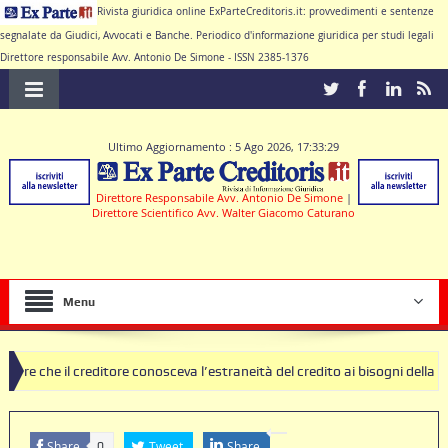
Rivista giuridica online ExParteCreditoris.it: provvedimenti e sentenze
segnalate da Giudici, Avvocati e Banche. Periodico d'informazione giuridica per studi legali
Direttore responsabile Avv. Antonio De Simone - ISSN 2385-1376
Ultimo Aggiornamento : 5 Ago 2026, 17:33:29
Direttore Responsabile Avv. Antonio De Simone
|
Direttore Scientifico Avv. Walter Giacomo Caturano
Menu
ditore conosceva l’estraneità del credito ai bisogni della famiglia
ole nulle deve produrre il contratto di conto corrente
Share
Tweet
Share
0