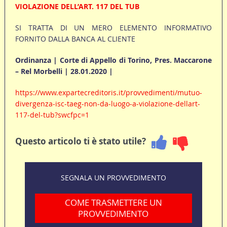
VIOLAZIONE DELL’ART. 117 DEL TUB
SI TRATTA DI UN MERO ELEMENTO INFORMATIVO
FORNITO DALLA BANCA AL CLIENTE
Ordinanza | Corte di Appello di Torino, Pres. Maccarone
– Rel Morbelli | 28.01.2020 |
https://www.expartecreditoris.it/provvedimenti/mutuo-
divergenza-isc-taeg-non-da-luogo-a-violazione-dellart-
117-del-tub?swcfpc=1
Questo articolo ti è stato utile?
SEGNALA UN PROVVEDIMENTO
COME TRASMETTERE UN
PROVVEDIMENTO