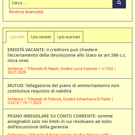
Ricerca Avanzata
I più letti
I più recenti
I più scaricati
EREDITÀ VACANTE: il creditore può chiedere
l’accertamento della devoluzione allo Stato ex art.586 c.c.
intra vires
Sentenza | Tribunale di Napoli, Giudice Lucia Esposito | n.1324 |
28.01.2026
MUTUO: l’allegazione del piano di ammortamento non
costituisce requisito di validità
Sentenza | Tribunale di Potenza, Giudice Annachiara Di Paolo |
n.2218 | 10.11.2025
PEGNO IRREGOLARE SU CONTO CORRENTE: somme
assegnabili solo nei limiti in cui residuano ad esito
dell’escussione della garanzia
Ordinanza | Tribunale di Busto Arsizio, Giudice Marco Lualdi |