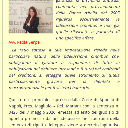
garanzia, la disciplina antitrust
contenuta nel provvedimento
della Banca d’Italia del 2005
riguarda esclusivamente le
fideiussioni omnibus e non già
quelle rilasciate a garanzia di
uno specifico affare.
Avv. Paola Serpe
La ratio sottesa a tale impostazione risiede nella
particolare natura della fideiussione omnibus che,
obbligando il garante a rispondere di tutte le
obbligazioni del debitore (presenti e future) nei confronti
del creditore, si atteggia quale strumento di tutela
particolarmente gravoso per la clientela e
macroprudenziale per il sistema bancario.
Questo è il principio espresso dalla Corte di Appello di
Napoli, Pres. Magliulo – Rel. Mariani con la sentenza n.
3425 del 7 maggio 2026, emessa ad esito del giudizio di
appello promosso da un fideiussore nei confronti della
sentenza di rigetto dell’opposizione a decreto ingiuntivo