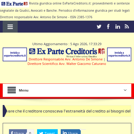
Rivista giuridica online ExParteCreditoris.it: provvedimenti e sentenze
segnalate da Giudici, Avvocati e Banche. Periodico d'informazione giuridica per studi legali
Direttore responsabile Avv. Antonio De Simone - ISSN 2385-1376
Ultimo Aggiornamento : 5 Ago 2026, 17:33:29
Direttore Responsabile Avv. Antonio De Simone
|
Direttore Scientifico Avv. Walter Giacomo Caturano
Menu
creditore conosceva l’estraneità del credito ai bisogni della famiglia
ausole nulle deve produrre il contratto di conto corrente
Share
Tweet
Share
0