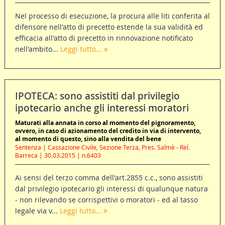
Nel processo di esecuzione, la procura alle liti conferita al
difensore nell'atto di precetto estende la sua validità ed
efficacia all'atto di precetto in rinnovazione notificato
nell'ambito...
Leggi tutto...
IPOTECA: sono assistiti dal privilegio
ipotecario anche gli interessi moratori
Maturati alla annata in corso al momento del pignoramento,
ovvero, in caso di azionamento del credito in via di intervento,
al momento di questo, sino alla vendita del bene
Sentenza | Cassazione Civile, Sezione Terza, Pres. Salmè - Rel.
Barreca | 30.03.2015 | n.6403
Ai sensi del terzo comma dell'art.2855 c.c., sono assistiti
dal privilegio ipotecario gli interessi di qualunque natura
- non rilevando se corrispettivi o moratori - ed al tasso
legale via v...
Leggi tutto...