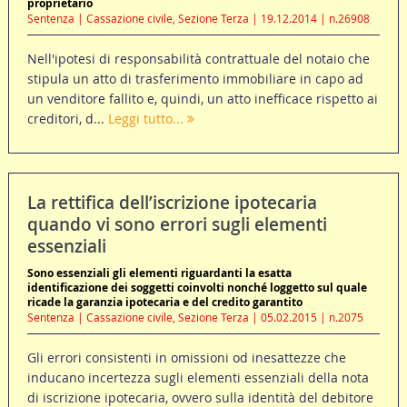
proprietario
Sentenza | Cassazione civile, Sezione Terza | 19.12.2014 | n.26908
Nell'ipotesi di responsabilità contrattuale del notaio che
stipula un atto di trasferimento immobiliare in capo ad
un venditore fallito e, quindi, un atto inefficace rispetto ai
creditori, d...
Leggi tutto...
La rettifica dell’iscrizione ipotecaria
quando vi sono errori sugli elementi
essenziali
Sono essenziali gli elementi riguardanti la esatta
identificazione dei soggetti coinvolti nonché loggetto sul quale
ricade la garanzia ipotecaria e del credito garantito
Sentenza | Cassazione civile, Sezione Terza | 05.02.2015 | n.2075
Gli errori consistenti in omissioni od inesattezze che
inducano incertezza sugli elementi essenziali della nota
di iscrizione ipotecaria, ovvero sulla identità del debitore