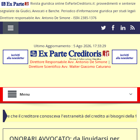
Rivista giuridica online ExParteCreditoris.it: provvedimenti e sentenze
segnalate da Giudici, Avvocati e Banche. Periodico d'informazione giuridica per studi legali
Direttore responsabile Avv. Antonio De Simone - ISSN 2385-1376
Ultimo Aggiornamento : 5 Ago 2026, 17:33:29
Direttore Responsabile Avv. Antonio De Simone
|
Direttore Scientifico Avv. Walter Giacomo Caturano
Menu
ditore conosceva l’estraneità del credito ai bisogni della famiglia
S
ole nulle deve produrre il contratto di conto corrente
ONORARI AVVOCATO: da liquidarsi per