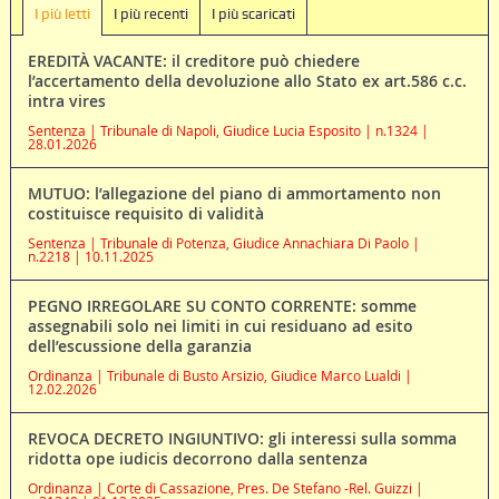
I più letti
I più recenti
I più scaricati
EREDITÀ VACANTE: il creditore può chiedere
l’accertamento della devoluzione allo Stato ex art.586 c.c.
intra vires
Sentenza | Tribunale di Napoli, Giudice Lucia Esposito | n.1324 |
28.01.2026
MUTUO: l’allegazione del piano di ammortamento non
costituisce requisito di validità
Sentenza | Tribunale di Potenza, Giudice Annachiara Di Paolo |
n.2218 | 10.11.2025
PEGNO IRREGOLARE SU CONTO CORRENTE: somme
assegnabili solo nei limiti in cui residuano ad esito
dell’escussione della garanzia
Ordinanza | Tribunale di Busto Arsizio, Giudice Marco Lualdi |
12.02.2026
REVOCA DECRETO INGIUNTIVO: gli interessi sulla somma
ridotta ope iudicis decorrono dalla sentenza
Ordinanza | Corte di Cassazione, Pres. De Stefano -Rel. Guizzi |