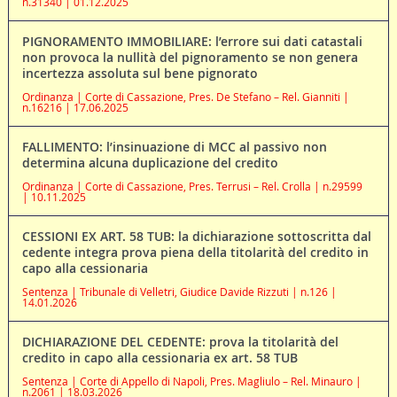
n.31340 | 01.12.2025
PIGNORAMENTO IMMOBILIARE: l’errore sui dati catastali
non provoca la nullità del pignoramento se non genera
incertezza assoluta sul bene pignorato
Ordinanza | Corte di Cassazione, Pres. De Stefano – Rel. Gianniti |
n.16216 | 17.06.2025
FALLIMENTO: l’insinuazione di MCC al passivo non
determina alcuna duplicazione del credito
Ordinanza | Corte di Cassazione, Pres. Terrusi – Rel. Crolla | n.29599
| 10.11.2025
CESSIONI EX ART. 58 TUB: la dichiarazione sottoscritta dal
cedente integra prova piena della titolarità del credito in
capo alla cessionaria
Sentenza | Tribunale di Velletri, Giudice Davide Rizzuti | n.126 |
14.01.2026
DICHIARAZIONE DEL CEDENTE: prova la titolarità del
credito in capo alla cessionaria ex art. 58 TUB
Sentenza | Corte di Appello di Napoli, Pres. Magliulo – Rel. Minauro |
n.2061 | 18.03.2026