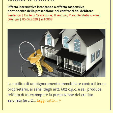
Effetto interruttivo istantaneo o effetto sospensivo
permanente della prescrizione nei confronti del debitore
Sentenza | Corte di Cassazione, III sez. civ., Pres. De Stefano – Rel.
D’Arrigo | 05.06.2020 | n.10808
La notifica di un pignoramento immobiliare contro il terzo
proprietario, ai sensi degli artt. 602 c.p.c. e ss., produce
l’effetto di interrompere la prescrizione del credito
azionato (art. 2...
Leggi tutto...