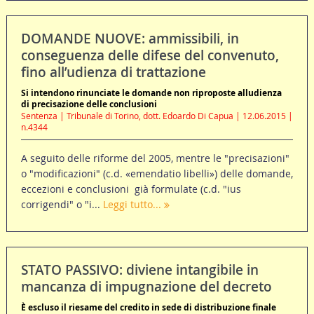
DOMANDE NUOVE: ammissibili, in
conseguenza delle difese del convenuto,
fino all’udienza di trattazione
Si intendono rinunciate le domande non riproposte alludienza
di precisazione delle conclusioni
Sentenza | Tribunale di Torino, dott. Edoardo Di Capua | 12.06.2015 |
n.4344
A seguito delle riforme del 2005, mentre le "precisazioni"
o "modificazioni" (c.d. «emendatio libelli») delle domande,
eccezioni e conclusioni già formulate (c.d. "ius
corrigendi" o "i...
Leggi tutto...
STATO PASSIVO: diviene intangibile in
mancanza di impugnazione del decreto
È escluso il riesame del credito in sede di distribuzione finale