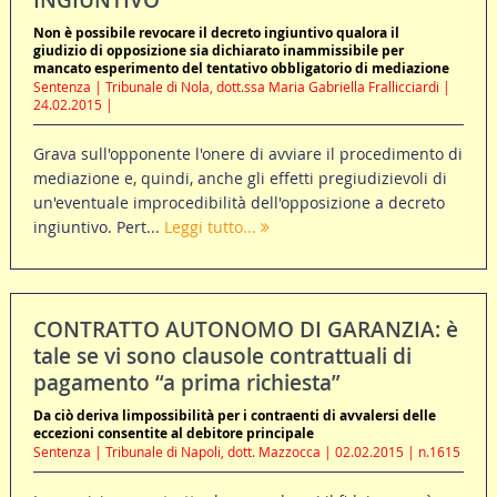
INGIUNTIVO
Non è possibile revocare il decreto ingiuntivo qualora il
giudizio di opposizione sia dichiarato inammissibile per
mancato esperimento del tentativo obbligatorio di mediazione
Sentenza | Tribunale di Nola, dott.ssa Maria Gabriella Frallicciardi |
24.02.2015 |
Grava sull'opponente l'onere di avviare il procedimento di
mediazione e, quindi, anche gli effetti pregiudizievoli di
un'eventuale improcedibilità dell'opposizione a decreto
ingiuntivo. Pert...
Leggi tutto...
CONTRATTO AUTONOMO DI GARANZIA: è
tale se vi sono clausole contrattuali di
pagamento “a prima richiesta”
Da ciò deriva limpossibilità per i contraenti di avvalersi delle
eccezioni consentite al debitore principale
Sentenza | Tribunale di Napoli, dott. Mazzocca | 02.02.2015 | n.1615