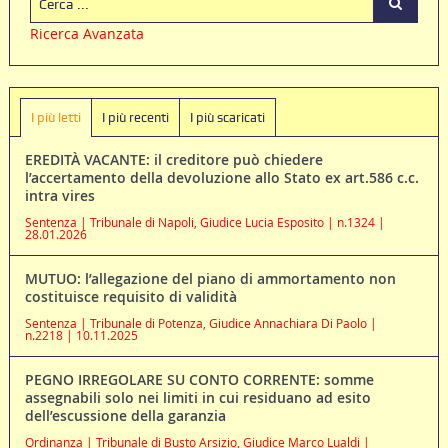
Ricerca Avanzata
I più letti
I più recenti
I più scaricati
EREDITÀ VACANTE: il creditore può chiedere
l’accertamento della devoluzione allo Stato ex art.586 c.c.
intra vires
Sentenza | Tribunale di Napoli, Giudice Lucia Esposito | n.1324 |
28.01.2026
MUTUO: l’allegazione del piano di ammortamento non
costituisce requisito di validità
Sentenza | Tribunale di Potenza, Giudice Annachiara Di Paolo |
n.2218 | 10.11.2025
PEGNO IRREGOLARE SU CONTO CORRENTE: somme
assegnabili solo nei limiti in cui residuano ad esito
dell’escussione della garanzia
Ordinanza | Tribunale di Busto Arsizio, Giudice Marco Lualdi |