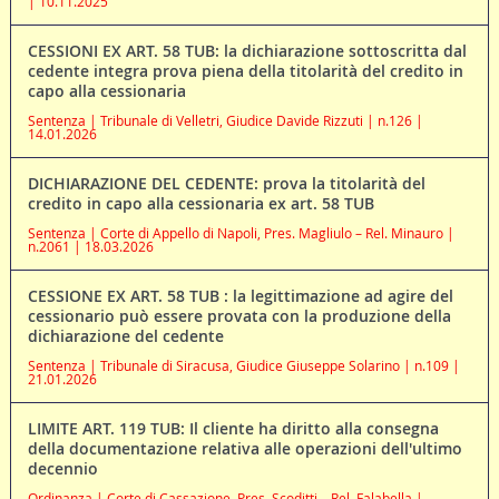
| 10.11.2025
CESSIONI EX ART. 58 TUB: la dichiarazione sottoscritta dal
cedente integra prova piena della titolarità del credito in
capo alla cessionaria
Sentenza | Tribunale di Velletri, Giudice Davide Rizzuti | n.126 |
14.01.2026
DICHIARAZIONE DEL CEDENTE: prova la titolarità del
credito in capo alla cessionaria ex art. 58 TUB
Sentenza | Corte di Appello di Napoli, Pres. Magliulo – Rel. Minauro |
n.2061 | 18.03.2026
CESSIONE EX ART. 58 TUB : la legittimazione ad agire del
cessionario può essere provata con la produzione della
dichiarazione del cedente
Sentenza | Tribunale di Siracusa, Giudice Giuseppe Solarino | n.109 |
21.01.2026
LIMITE ART. 119 TUB: Il cliente ha diritto alla consegna
della documentazione relativa alle operazioni dell'ultimo
decennio
Ordinanza | Corte di Cassazione, Pres. Scoditti – Rel. Falabella |