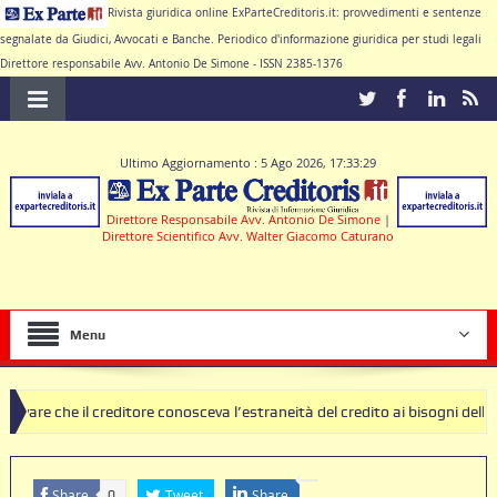
Rivista giuridica online ExParteCreditoris.it: provvedimenti e sentenze
segnalate da Giudici, Avvocati e Banche. Periodico d'informazione giuridica per studi legali
Direttore responsabile Avv. Antonio De Simone - ISSN 2385-1376
Ultimo Aggiornamento : 5 Ago 2026, 17:33:29
Direttore Responsabile Avv. Antonio De Simone
|
Direttore Scientifico Avv. Walter Giacomo Caturano
Menu
creditore conosceva l’estraneità del credito ai bisogni della famiglia
ausole nulle deve produrre il contratto di conto corrente
Share
Tweet
Share
0