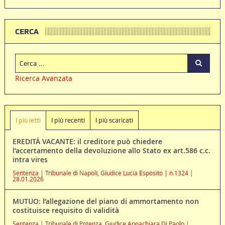
CERCA
Ricerca Avanzata
I più letti
I più recenti
I più scaricati
EREDITÀ VACANTE: il creditore può chiedere
l’accertamento della devoluzione allo Stato ex art.586 c.c.
intra vires
Sentenza | Tribunale di Napoli, Giudice Lucia Esposito | n.1324 |
28.01.2026
MUTUO: l’allegazione del piano di ammortamento non
costituisce requisito di validità
Sentenza | Tribunale di Potenza, Giudice Annachiara Di Paolo |