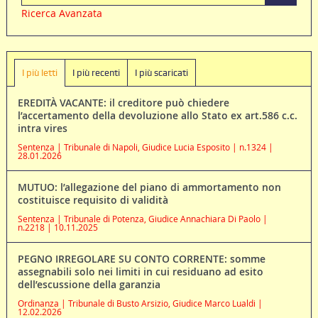
Ricerca Avanzata
I più letti
I più recenti
I più scaricati
EREDITÀ VACANTE: il creditore può chiedere
l’accertamento della devoluzione allo Stato ex art.586 c.c.
intra vires
Sentenza | Tribunale di Napoli, Giudice Lucia Esposito | n.1324 |
28.01.2026
MUTUO: l’allegazione del piano di ammortamento non
costituisce requisito di validità
Sentenza | Tribunale di Potenza, Giudice Annachiara Di Paolo |
n.2218 | 10.11.2025
PEGNO IRREGOLARE SU CONTO CORRENTE: somme
assegnabili solo nei limiti in cui residuano ad esito
dell’escussione della garanzia
Ordinanza | Tribunale di Busto Arsizio, Giudice Marco Lualdi |
12.02.2026