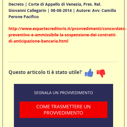
Decreto | Corte di Appello di Venezia, Pres. Rel.
Giovanni Callegarin | 08-08-2014 |
Autore: Avv. Camilla
Perone Pacifico
http://www.expartecreditoris.it/provvedimenti/concordato-
preventivo-e-ammissibile-la-sospensione-dei-contratti-
di-anticipazione-bancaria.html
Questo articolo ti è stato utile?
SEGNALA UN PROVVEDIMENTO
COME TRASMETTERE UN
PROVVEDIMENTO