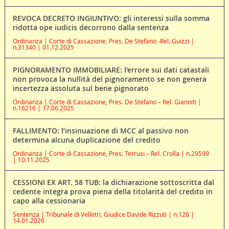
REVOCA DECRETO INGIUNTIVO: gli interessi sulla somma
ridotta ope iudicis decorrono dalla sentenza
Ordinanza | Corte di Cassazione, Pres. De Stefano -Rel. Guizzi |
n.31340 | 01.12.2025
PIGNORAMENTO IMMOBILIARE: l’errore sui dati catastali
non provoca la nullità del pignoramento se non genera
incertezza assoluta sul bene pignorato
Ordinanza | Corte di Cassazione, Pres. De Stefano – Rel. Gianniti |
n.16216 | 17.06.2025
FALLIMENTO: l’insinuazione di MCC al passivo non
determina alcuna duplicazione del credito
Ordinanza | Corte di Cassazione, Pres. Terrusi – Rel. Crolla | n.29599
| 10.11.2025
CESSIONI EX ART. 58 TUB: la dichiarazione sottoscritta dal
cedente integra prova piena della titolarità del credito in
capo alla cessionaria
Sentenza | Tribunale di Velletri, Giudice Davide Rizzuti | n.126 |
14.01.2026