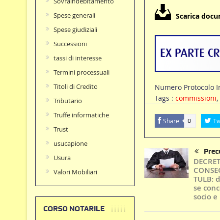
Sovraindebitamento
Spese generali
Scarica doc
Spese giudiziali
Successioni
tassi di interesse
Termini processuali
Titoli di Credito
Numero Protocolo I
Tags :
commissioni
,
Tributario
Truffe informatiche
Share
Tw
0
Trust
usucapione
Prec
Usura
DECRET
CONSEG
Valori Mobiliari
TULB: d
se conc
socio e
CORSO NOTARILE