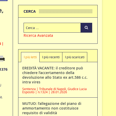
e,
CERCA
Ricerca Avanzata
6 |
I più letti
I più recenti
I più scaricati
EREDITÀ VACANTE: il creditore può
1376
chiedere l’accertamento della
devoluzione allo Stato ex art.586 c.c.
intra vires
i
Sentenza | Tribunale di Napoli, Giudice Lucia
Esposito | n.1324 | 28.01.2026
a,
MUTUO: l’allegazione del piano di
ammortamento non costituisce
requisito di validità