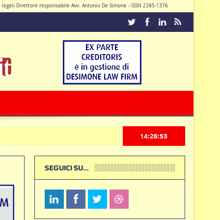
di legali Direttore responsabile Avv. Antonio De Simone - ISSN 2385-1376
Caturano
14:26:54
SEGUICI SU…