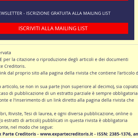
WSLETTER - ISCRIZIONE GRATUITA ALLA MAILING LIST
ISCRIVITI ALLA MAILING LIST
ervata
er la citazione o riproduzione degli articoli e dei documenti
te Creditoris.
link dal proprio sito alla pagina della rivista che contiene l'articolo d
ro articolo, se non in sua parte (non superiore al decimo), sia copiato
 caso di pubblicazione di un estratto parziale è sempre obbligatoria
onte e l'inserimento di un link diretto alla pagina della rivista che
ibri, Riviste, Tesi di laurea, e ogni diversa pubblicazione, online o
 (o estratti di articoli) pubblicati in questa rivista è obbligatoria
fonte, nel modo che segue:
Ex Parte Creditoris - www.expartecreditoris.it - ISSN: 2385-1376, a