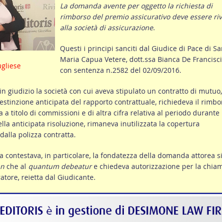
La domanda avente per oggetto la richiesta di
rimborso del premio assicurativo deve essere riv
alla società di assicurazione
.
Questi i principi sanciti dal Giudice di Pace di S
Maria Capua Vetere, dott.ssa Bianca De Francisci
ugliese
con sentenza n.2582 del 02/09/2016.
 in giudizio la società con cui aveva stipulato un contratto di mutuo,
estinzione anticipata del rapporto contrattuale, richiedeva il rimbo
a titolo di commissioni e di altra cifra relativa al periodo durante 
ella anticipata risoluzione, rimaneva inutilizzata la copertura
dalla polizza contratta.
a contestava, in particolare, la fondatezza della domanda attorea s
n
che al
quantum debeatur
e chiedeva autorizzazione per la chia
ratore, reietta dal Giudicante.