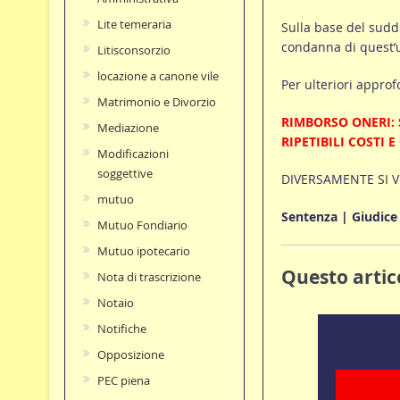
Lite temeraria
Sulla base del sudde
condanna di quest’u
Litisconsorzio
locazione a canone vile
Per ulteriori approf
Matrimonio e Divorzio
RIMBORSO ONERI: 
Mediazione
RIPETIBILI COSTI 
Modificazioni
soggettive
DIVERSAMENTE SI VI
mutuo
Sentenza | Giudice 
Mutuo Fondiario
Mutuo ipotecario
Questo artico
Nota di trascrizione
Notaio
Notifiche
Opposizione
PEC piena