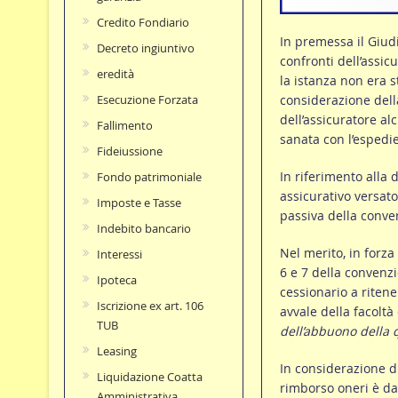
Credito Fondiario
In premessa il Giudi
Decreto ingiuntivo
confronti dell’assic
eredità
la istanza non era s
considerazione dell
Esecuzione Forzata
dell’assicuratore a
Fallimento
sanata con l’espedie
Fideiussione
In riferimento alla
Fondo patrimoniale
assicurativo versato
Imposte e Tasse
passiva della conven
Indebito bancario
Nel merito, in forza 
Interessi
6 e 7 della convenzi
Ipoteca
cessionario a ritene
Iscrizione ex art. 106
avvale della facoltà 
TUB
dell’abbuono della 
Leasing
In considerazione d
Liquidazione Coatta
rimborso oneri è da
Amministrativa