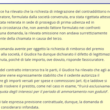
ce ha rilevato che la richiesta di integrazione del contraddittorio n
uratore, formulata dalla società convenuta, era stata rigettata attes
tata reiterata in sede di prosieguo di prima udienza ed in
a circostanza che, non avendo l’attore formulato nei confronti
lcuna domanda, la rilevata omissione non andava surrettiziamente
nte della chiamata in causa del terzo.
 domanda avente per oggetto la richiesta di rimborso del premio
 alla società, il Giudice ha dunque dichiarato il difetto di legittima
uta, poiché di tale importo, ove dovuto, risponde l’assicuratore.
del contratto intercorso tra le parti, il Giudice ha rilevato che agli ar
one viene espressamente stabilito che il cedente autorizza il
re gli importi versati per spese e commissioni (art. 6) e laddove si
di risolvere il prestito, come nel caso in esame, “
fruirà esclusivame
quota degli interessi per il periodo di ammortamento non goduto
“.
i tale espressa previsione contrattuale, dunque, la domanda di
 considerarsi infondata.