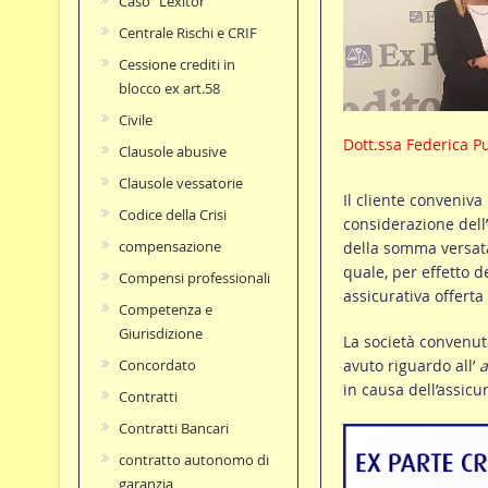
Caso "Lexitor"
Centrale Rischi e CRIF
Cessione crediti in
blocco ex art.58
Civile
Dott.ssa Federica P
Clausole abusive
Clausole vessatorie
Il cliente conveniva
Codice della Crisi
considerazione dell’
compensazione
della somma versata 
quale, per effetto d
Compensi professionali
assicurativa offerta 
Competenza e
Giurisdizione
La società convenut
avuto riguardo all’
a
Concordato
in causa dell’assicu
Contratti
Contratti Bancari
contratto autonomo di
garanzia