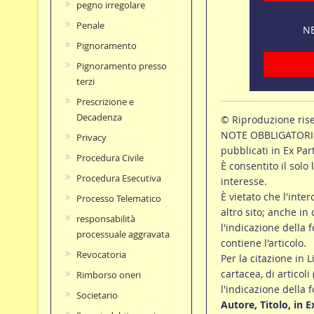
pegno irregolare
Penale
NE
Pignoramento
Pignoramento presso
terzi
Prescrizione e
Decadenza
© Riproduzione ris
NOTE OBBLIGATORIE p
Privacy
pubblicati in Ex Par
Procedura Civile
È consentito il solo 
Procedura Esecutiva
interesse.
È vietato che l'inte
Processo Telematico
altro sito; anche in
responsabilità
l'indicazione della f
processuale aggravata
contiene l'articolo.
Revocatoria
Per la citazione in L
cartacea, di articoli
Rimborso oneri
l'indicazione della 
Societario
Autore, Titolo, in 