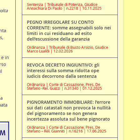
Sentenza | Tribunale di Potenza, Giudice
Annachiara Di Paolo | n.2218 | 10.11.2025
olta
PEGNO IRREGOLARE SU CONTO
CORRENTE: somme assegnabili solo nei
anta
limiti in cui residuano ad esito
s,
dell’escussione della garanzia
Ordinanza | Tribunale di Busto Arsizio, Giudice
Marco Lualdi | 12.02.2026
 e in
rso
REVOCA DECRETO INGIUNTIVO: gli
interessi sulla somma ridotta ope
il
iudicis decorrono dalla sentenza
Ordinanza | Corte di Cassazione, Pres. De
Stefano -Rel. Guizzi | n.31340 | 01.12.2025
ia
PIGNORAMENTO IMMOBILIARE: l’errore
mata
sui dati catastali non provoca la nullità
del pignoramento se non genera
incertezza assoluta sul bene pignorato
Ordinanza | Corte di Cassazione, Pres. De
Stefano – Rel. Gianniti | n.16216 | 17.06.2025