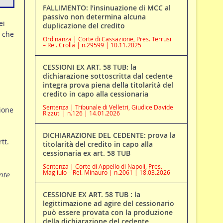
FALLIMENTO: l’insinuazione di MCC al
passivo non determina alcuna
ei
duplicazione del credito
o che
Ordinanza | Corte di Cassazione, Pres. Terrusi
– Rel. Crolla | n.29599 | 10.11.2025
CESSIONI EX ART. 58 TUB: la
dichiarazione sottoscritta dal cedente
integra prova piena della titolarità del
credito in capo alla cessionaria
Sentenza | Tribunale di Velletri, Giudice Davide
zione
Rizzuti | n.126 | 14.01.2026
DICHIARAZIONE DEL CEDENTE: prova la
tt.
titolarità del credito in capo alla
cessionaria ex art. 58 TUB
Sentenza | Corte di Appello di Napoli, Pres.
Magliulo – Rel. Minauro | n.2061 | 18.03.2026
nte
CESSIONE EX ART. 58 TUB : la
legittimazione ad agire del cessionario
può essere provata con la produzione
della dichiarazione del cedente