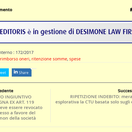
umento
nterno : 172/2017
rimborso oneri
,
ritenzione somme
,
spese
eet
Share
edente
Succes
RIPETIZIONE INDEBITO: mer
O INGIUNTIVO
esplorativa la CTU basata solo sugli 
NA EX ART. 119
eve essere revocato
esso a favore del
 non della società