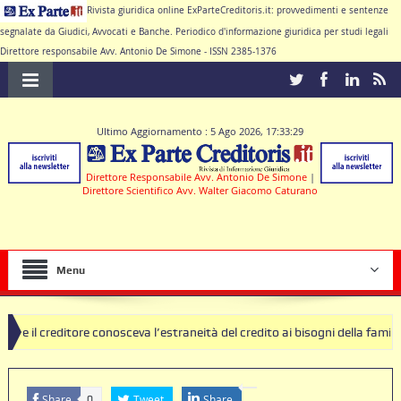
Rivista giuridica online ExParteCreditoris.it: provvedimenti e sentenze
segnalate da Giudici, Avvocati e Banche. Periodico d'informazione giuridica per studi legali
Direttore responsabile Avv. Antonio De Simone - ISSN 2385-1376
Ultimo Aggiornamento : 5 Ago 2026, 17:33:29
Direttore Responsabile Avv. Antonio De Simone
|
Direttore Scientifico Avv. Walter Giacomo Caturano
Menu
ore conosceva l’estraneità del credito ai bisogni della famiglia
SEQ
 nulle deve produrre il contratto di conto corrente
Share
Tweet
Share
0