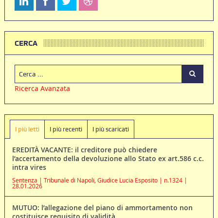
CERCA
Ricerca Avanzata
I più letti
I più recenti
I più scaricati
EREDITÀ VACANTE: il creditore può chiedere
l’accertamento della devoluzione allo Stato ex art.586 c.c.
intra vires
Sentenza | Tribunale di Napoli, Giudice Lucia Esposito | n.1324 |
28.01.2026
MUTUO: l’allegazione del piano di ammortamento non
costituisce requisito di validità