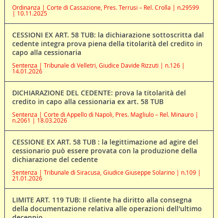
Ordinanza | Corte di Cassazione, Pres. Terrusi – Rel. Crolla | n.29599
| 10.11.2025
CESSIONI EX ART. 58 TUB: la dichiarazione sottoscritta dal
cedente integra prova piena della titolarità del credito in
capo alla cessionaria
Sentenza | Tribunale di Velletri, Giudice Davide Rizzuti | n.126 |
14.01.2026
DICHIARAZIONE DEL CEDENTE: prova la titolarità del
credito in capo alla cessionaria ex art. 58 TUB
Sentenza | Corte di Appello di Napoli, Pres. Magliulo – Rel. Minauro |
n.2061 | 18.03.2026
CESSIONE EX ART. 58 TUB : la legittimazione ad agire del
cessionario può essere provata con la produzione della
dichiarazione del cedente
Sentenza | Tribunale di Siracusa, Giudice Giuseppe Solarino | n.109 |
21.01.2026
LIMITE ART. 119 TUB: Il cliente ha diritto alla consegna
della documentazione relativa alle operazioni dell'ultimo
decennio