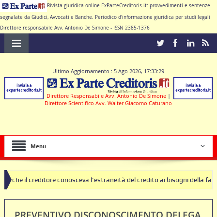
Rivista giuridica online ExParteCreditoris.it: provvedimenti e sentenze
segnalate da Giudici, Avvocati e Banche. Periodico d'informazione giuridica per studi legali
Direttore responsabile Avv. Antonio De Simone - ISSN 2385-1376
Ultimo Aggiornamento : 5 Ago 2026, 17:33:29
Direttore Responsabile Avv. Antonio De Simone
|
Direttore Scientifico Avv. Walter Giacomo Caturano
Menu
onosceva l’estraneità del credito ai bisogni della famiglia
SEQUESTR
PREVENTIVO DISCONOSCIMENTO DELEGA