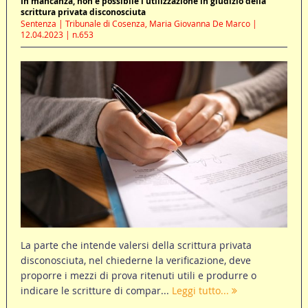
In mancanza, non è possibile l’utilizzazione in giudizio della
scrittura privata disconosciuta
Sentenza | Tribunale di Cosenza, Maria Giovanna De Marco |
12.04.2023 | n.653
La parte che intende valersi della scrittura privata
disconosciuta, nel chiederne la verificazione, deve
proporre i mezzi di prova ritenuti utili e produrre o
indicare le scritture di compar...
Leggi tutto...