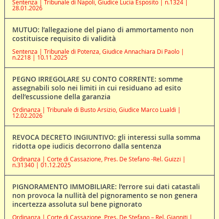
Sentenza | Tribunale di Napoli, Giudice Lucia Esposito | n.1324 |
28.01.2026
MUTUO: l’allegazione del piano di ammortamento non
costituisce requisito di validità
Sentenza | Tribunale di Potenza, Giudice Annachiara Di Paolo |
n.2218 | 10.11.2025
PEGNO IRREGOLARE SU CONTO CORRENTE: somme
assegnabili solo nei limiti in cui residuano ad esito
dell’escussione della garanzia
Ordinanza | Tribunale di Busto Arsizio, Giudice Marco Lualdi |
12.02.2026
REVOCA DECRETO INGIUNTIVO: gli interessi sulla somma
ridotta ope iudicis decorrono dalla sentenza
Ordinanza | Corte di Cassazione, Pres. De Stefano -Rel. Guizzi |
n.31340 | 01.12.2025
PIGNORAMENTO IMMOBILIARE: l’errore sui dati catastali
non provoca la nullità del pignoramento se non genera
incertezza assoluta sul bene pignorato
Ordinanza | Corte di Cassazione, Pres. De Stefano – Rel. Gianniti |