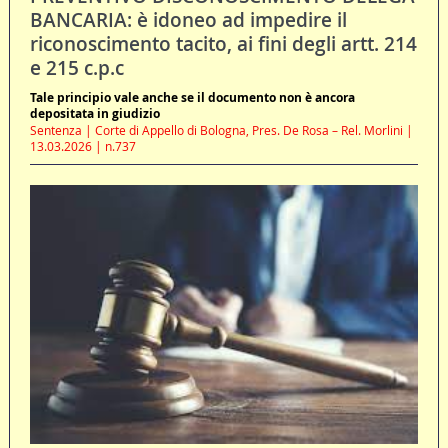
BANCARIA: è idoneo ad impedire il
riconoscimento tacito, ai fini degli artt. 214
e 215 c.p.c
Tale principio vale anche se il documento non è ancora
depositata in giudizio
Sentenza | Corte di Appello di Bologna, Pres. De Rosa – Rel. Morlini |
13.03.2026 | n.737