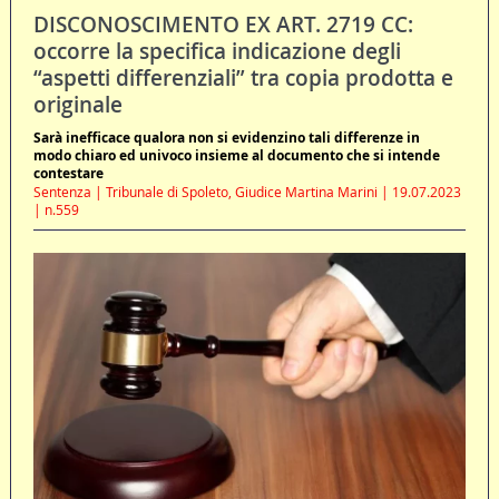
DISCONOSCIMENTO EX ART. 2719 CC:
occorre la specifica indicazione degli
“aspetti differenziali” tra copia prodotta e
originale
Sarà inefficace qualora non si evidenzino tali differenze in
modo chiaro ed univoco insieme al documento che si intende
contestare
Sentenza | Tribunale di Spoleto, Giudice Martina Marini | 19.07.2023
| n.559