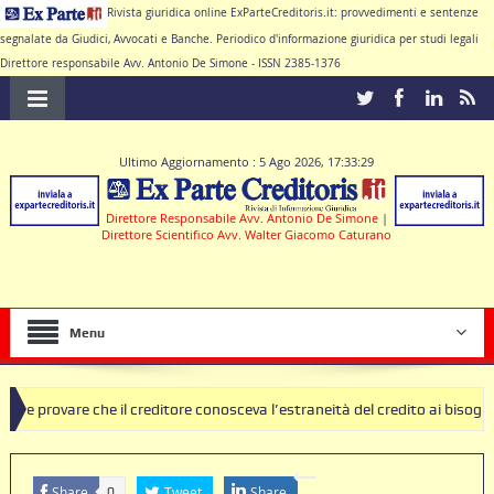
Rivista giuridica online ExParteCreditoris.it: provvedimenti e sentenze
segnalate da Giudici, Avvocati e Banche. Periodico d'informazione giuridica per studi legali
Direttore responsabile Avv. Antonio De Simone - ISSN 2385-1376
Ultimo Aggiornamento : 5 Ago 2026, 17:33:29
Direttore Responsabile Avv. Antonio De Simone
|
Direttore Scientifico Avv. Walter Giacomo Caturano
Menu
che il creditore conosceva l’estraneità del credito ai bisogni della fam
a di clausole nulle deve produrre il contratto di conto corrente
Share
Tweet
Share
0