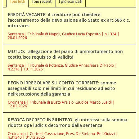
I più letti
I più recenti
I più scaricati
EREDITÀ VACANTE: il creditore può chiedere
l’accertamento della devoluzione allo Stato ex art.586 c.c.
intra vires
Sentenza | Tribunale di Napoli, Giudice Lucia Esposito | n.1324 |
28.01.2026
MUTUO: l’allegazione del piano di ammortamento non
costituisce requisito di validità
Sentenza | Tribunale di Potenza, Giudice Annachiara Di Paolo |
n.2218 | 10.11.2025
PEGNO IRREGOLARE SU CONTO CORRENTE: somme
assegnabili solo nei limiti in cui residuano ad esito
dell’escussione della garanzia
Ordinanza | Tribunale di Busto Arsizio, Giudice Marco Lualdi |
12.02.2026
REVOCA DECRETO INGIUNTIVO: gli interessi sulla somma
ridotta ope iudicis decorrono dalla sentenza
Ordinanza | Corte di Cassazione, Pres. De Stefano -Rel. Guizzi |
n.31340 | 01.12.2025