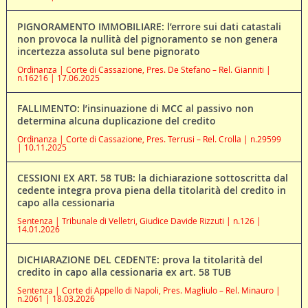
PIGNORAMENTO IMMOBILIARE: l’errore sui dati catastali
non provoca la nullità del pignoramento se non genera
incertezza assoluta sul bene pignorato
Ordinanza | Corte di Cassazione, Pres. De Stefano – Rel. Gianniti |
n.16216 | 17.06.2025
FALLIMENTO: l’insinuazione di MCC al passivo non
determina alcuna duplicazione del credito
Ordinanza | Corte di Cassazione, Pres. Terrusi – Rel. Crolla | n.29599
| 10.11.2025
CESSIONI EX ART. 58 TUB: la dichiarazione sottoscritta dal
cedente integra prova piena della titolarità del credito in
capo alla cessionaria
Sentenza | Tribunale di Velletri, Giudice Davide Rizzuti | n.126 |
14.01.2026
DICHIARAZIONE DEL CEDENTE: prova la titolarità del
credito in capo alla cessionaria ex art. 58 TUB
Sentenza | Corte di Appello di Napoli, Pres. Magliulo – Rel. Minauro |
n.2061 | 18.03.2026