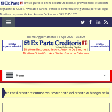
Rivista giuridica online ExParteCreditoris.it: provvedimenti e sentenze
segnalate da Giudici, Avvocati e Banche. Periodico d'informazione giuridica per studi legali
Direttore responsabile Avv. Antonio De Simone - ISSN 2385-1376
Ultimo Aggiornamento : 5 Ago 2026, 17:33:29
Direttore Responsabile Avv. Antonio De Simone
|
Direttore Scientifico Avv. Walter Giacomo Caturano
Menu
ditore conosceva l’estraneità del credito ai bisogni della famiglia
S
ole nulle deve produrre il contratto di conto corrente