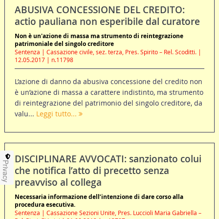
ABUSIVA CONCESSIONE DEL CREDITO:
actio pauliana non esperibile dal curatore
Non è un'azione di massa ma strumento di reintegrazione
patrimoniale del singolo creditore
Sentenza | Cassazione civile, sez. terza, Pres. Spirito – Rel. Scoditti. |
12.05.2017 | n.11798
L’azione di danno da abusiva concessione del credito non
è un’azione di massa a carattere indistinto, ma strumento
di reintegrazione del patrimonio del singolo creditore, da
valu...
Leggi tutto...
DISCIPLINARE AVVOCATI: sanzionato colui
Privacy
che notifica l’atto di precetto senza
preavviso al collega
Necessaria informazione dell’intenzione di dare corso alla
procedura esecutiva.
Sentenza | Cassazione Sezioni Unite, Pres. Luccioli Maria Gabriella –