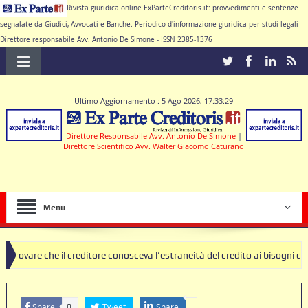
Rivista giuridica online ExParteCreditoris.it: provvedimenti e sentenze
segnalate da Giudici, Avvocati e Banche. Periodico d'informazione giuridica per studi legali
Direttore responsabile Avv. Antonio De Simone - ISSN 2385-1376
Ultimo Aggiornamento : 5 Ago 2026, 17:33:29
Direttore Responsabile Avv. Antonio De Simone
|
Direttore Scientifico Avv. Walter Giacomo Caturano
Menu
 il creditore conosceva l’estraneità del credito ai bisogni della famigli
i clausole nulle deve produrre il contratto di conto corrente
Share
Tweet
Share
0