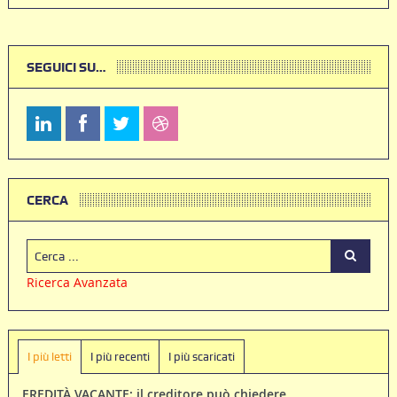
SEGUICI SU…
CERCA
Ricerca Avanzata
I più letti
I più recenti
I più scaricati
EREDITÀ VACANTE: il creditore può chiedere