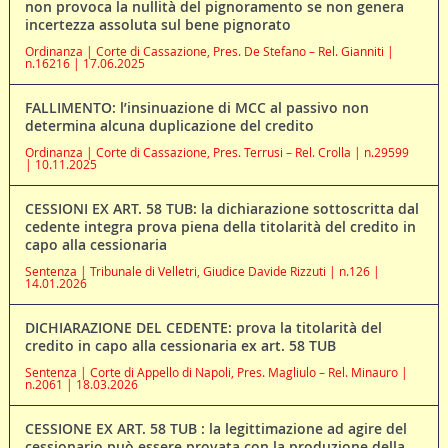
non provoca la nullità del pignoramento se non genera
incertezza assoluta sul bene pignorato
Ordinanza | Corte di Cassazione, Pres. De Stefano – Rel. Gianniti |
n.16216 | 17.06.2025
FALLIMENTO: l’insinuazione di MCC al passivo non
determina alcuna duplicazione del credito
Ordinanza | Corte di Cassazione, Pres. Terrusi – Rel. Crolla | n.29599
| 10.11.2025
CESSIONI EX ART. 58 TUB: la dichiarazione sottoscritta dal
cedente integra prova piena della titolarità del credito in
capo alla cessionaria
Sentenza | Tribunale di Velletri, Giudice Davide Rizzuti | n.126 |
14.01.2026
DICHIARAZIONE DEL CEDENTE: prova la titolarità del
credito in capo alla cessionaria ex art. 58 TUB
Sentenza | Corte di Appello di Napoli, Pres. Magliulo – Rel. Minauro |
n.2061 | 18.03.2026
CESSIONE EX ART. 58 TUB : la legittimazione ad agire del
cessionario può essere provata con la produzione della