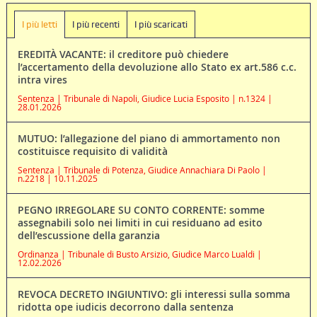
I più letti
I più recenti
I più scaricati
EREDITÀ VACANTE: il creditore può chiedere
l’accertamento della devoluzione allo Stato ex art.586 c.c.
intra vires
Sentenza | Tribunale di Napoli, Giudice Lucia Esposito | n.1324 |
28.01.2026
MUTUO: l’allegazione del piano di ammortamento non
costituisce requisito di validità
Sentenza | Tribunale di Potenza, Giudice Annachiara Di Paolo |
n.2218 | 10.11.2025
PEGNO IRREGOLARE SU CONTO CORRENTE: somme
assegnabili solo nei limiti in cui residuano ad esito
dell’escussione della garanzia
Ordinanza | Tribunale di Busto Arsizio, Giudice Marco Lualdi |
12.02.2026
REVOCA DECRETO INGIUNTIVO: gli interessi sulla somma
ridotta ope iudicis decorrono dalla sentenza