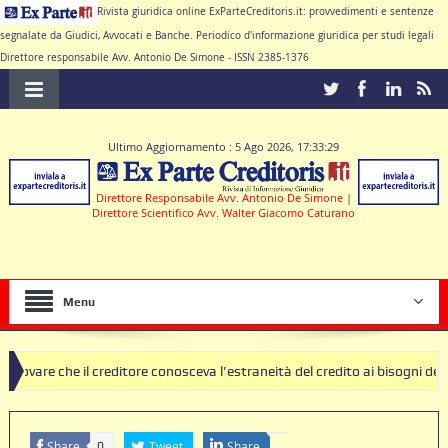
Rivista giuridica online ExParteCreditoris.it: provvedimenti e sentenze
segnalate da Giudici, Avvocati e Banche. Periodico d'informazione giuridica per studi legali
Direttore responsabile Avv. Antonio De Simone - ISSN 2385-1376
Ultimo Aggiornamento : 5 Ago 2026, 17:33:29
Direttore Responsabile Avv. Antonio De Simone
|
Direttore Scientifico Avv. Walter Giacomo Caturano
Menu
l creditore conosceva l’estraneità del credito ai bisogni della famiglia
clausole nulle deve produrre il contratto di conto corrente
Share
Tweet
Share
0