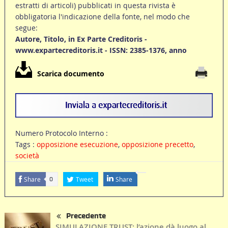
estratti di articoli) pubblicati in questa rivista è
obbligatoria l'indicazione della fonte, nel modo che
segue:
Autore, Titolo, in Ex Parte Creditoris -
www.expartecreditoris.it - ISSN: 2385-1376, anno
Scarica documento
Numero Protocolo Interno :
Tags :
opposizione esecuzione
,
opposizione precetto
,
società
Share
Tweet
Share
0
Precedente
SIMULAZIONE TRUST: l’azione dà luogo al