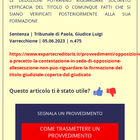
LE DEDUZIONI POTRANNO RIGUARDARE SOLTANTO
L’EFFICACIA DEL TITOLO O COMUNQUE FATTI CHE SI
SIANO VERIFICATI POSTERIORMENTE ALLA SUA
FORMAZIONE
Sentenza | Tribunale di Paola, Giudice Luigi
Varrecchione | 05.06.2023 | n.475
https://www.expartecreditoris.it/provvedimenti/opposizion
a-precetto-la-contestazione-in-sede-di-opposizione-
allesecuzione-non-puo-riguardare-la-formazione-del-
titolo-giudiziale-coperta-dal-giudicato
Questo articolo ti è stato utile?
SEGNALA UN PROVVEDIMENTO
COME TRASMETTERE UN
PROVVEDIMENTO