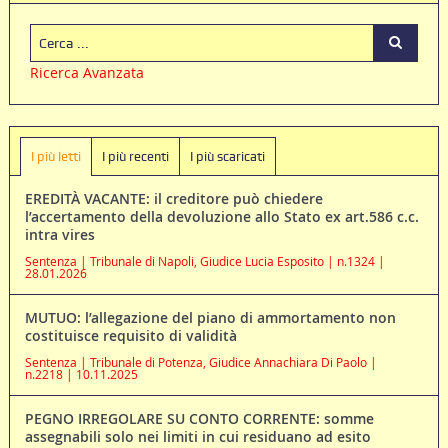
Ricerca Avanzata
I più letti
I più recenti
I più scaricati
EREDITÀ VACANTE: il creditore può chiedere
l’accertamento della devoluzione allo Stato ex art.586 c.c.
intra vires
Sentenza | Tribunale di Napoli, Giudice Lucia Esposito | n.1324 |
28.01.2026
MUTUO: l’allegazione del piano di ammortamento non
costituisce requisito di validità
Sentenza | Tribunale di Potenza, Giudice Annachiara Di Paolo |
n.2218 | 10.11.2025
PEGNO IRREGOLARE SU CONTO CORRENTE: somme
assegnabili solo nei limiti in cui residuano ad esito