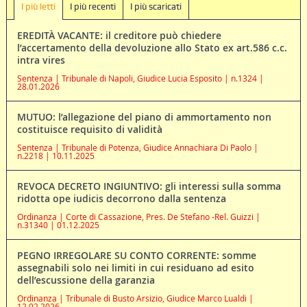
I più letti
I più recenti
I più scaricati
EREDITÀ VACANTE: il creditore può chiedere
l’accertamento della devoluzione allo Stato ex art.586 c.c.
intra vires
Sentenza | Tribunale di Napoli, Giudice Lucia Esposito | n.1324 |
28.01.2026
MUTUO: l’allegazione del piano di ammortamento non
costituisce requisito di validità
Sentenza | Tribunale di Potenza, Giudice Annachiara Di Paolo |
n.2218 | 10.11.2025
REVOCA DECRETO INGIUNTIVO: gli interessi sulla somma
ridotta ope iudicis decorrono dalla sentenza
Ordinanza | Corte di Cassazione, Pres. De Stefano -Rel. Guizzi |
n.31340 | 01.12.2025
PEGNO IRREGOLARE SU CONTO CORRENTE: somme
assegnabili solo nei limiti in cui residuano ad esito
dell’escussione della garanzia
Ordinanza | Tribunale di Busto Arsizio, Giudice Marco Lualdi |
12.02.2026