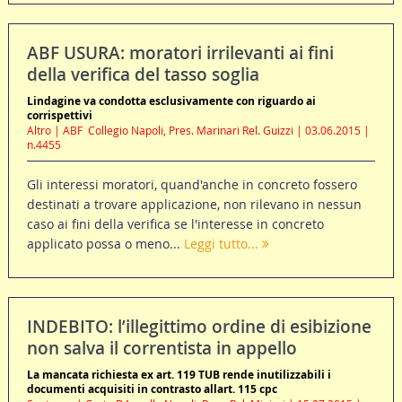
ABF USURA: moratori irrilevanti ai fini
della verifica del tasso soglia
Lindagine va condotta esclusivamente con riguardo ai
corrispettivi
Altro | ABF  Collegio Napoli, Pres. Marinari Rel. Guizzi | 03.06.2015 |
n.4455
Gli interessi moratori, quand'anche in concreto fossero
destinati a trovare applicazione, non rilevano in nessun
caso ai fini della verifica se l'interesse in concreto
applicato possa o meno...
Leggi tutto...
INDEBITO: l’illegittimo ordine di esibizione
non salva il correntista in appello
La mancata richiesta ex art. 119 TUB rende inutilizzabili i
documenti acquisiti in contrasto allart. 115 cpc