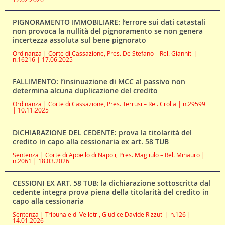
PIGNORAMENTO IMMOBILIARE: l’errore sui dati catastali
non provoca la nullità del pignoramento se non genera
incertezza assoluta sul bene pignorato
Ordinanza | Corte di Cassazione, Pres. De Stefano – Rel. Gianniti |
n.16216 | 17.06.2025
FALLIMENTO: l’insinuazione di MCC al passivo non
determina alcuna duplicazione del credito
Ordinanza | Corte di Cassazione, Pres. Terrusi – Rel. Crolla | n.29599
| 10.11.2025
DICHIARAZIONE DEL CEDENTE: prova la titolarità del
credito in capo alla cessionaria ex art. 58 TUB
Sentenza | Corte di Appello di Napoli, Pres. Magliulo – Rel. Minauro |
n.2061 | 18.03.2026
CESSIONI EX ART. 58 TUB: la dichiarazione sottoscritta dal
cedente integra prova piena della titolarità del credito in
capo alla cessionaria
Sentenza | Tribunale di Velletri, Giudice Davide Rizzuti | n.126 |
14.01.2026