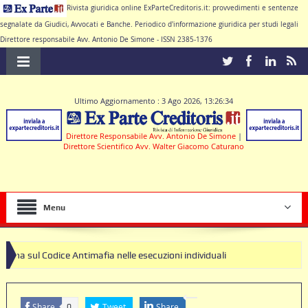
Rivista giuridica online ExParteCreditoris.it: provvedimenti e sentenze
segnalate da Giudici, Avvocati e Banche. Periodico d'informazione giuridica per studi legali
Direttore responsabile Avv. Antonio De Simone - ISSN 2385-1376
Ultimo Aggiornamento : 3 Ago 2026, 13:26:34
Direttore Responsabile Avv. Antonio De Simone
|
Direttore Scientifico Avv. Walter Giacomo Caturano
Menu
e Antimafia nelle esecuzioni individuali
lausole nulle deve produrre il contratto di conto corrente
Share
Tweet
Share
0