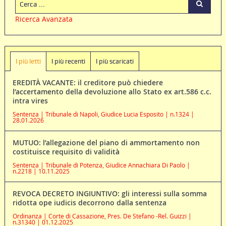
Ricerca Avanzata
I più letti
I più recenti
I più scaricati
EREDITÀ VACANTE: il creditore può chiedere
l’accertamento della devoluzione allo Stato ex art.586 c.c.
intra vires
Sentenza | Tribunale di Napoli, Giudice Lucia Esposito | n.1324 |
28.01.2026
MUTUO: l’allegazione del piano di ammortamento non
costituisce requisito di validità
Sentenza | Tribunale di Potenza, Giudice Annachiara Di Paolo |
n.2218 | 10.11.2025
REVOCA DECRETO INGIUNTIVO: gli interessi sulla somma
ridotta ope iudicis decorrono dalla sentenza
Ordinanza | Corte di Cassazione, Pres. De Stefano -Rel. Guizzi |
n.31340 | 01.12.2025