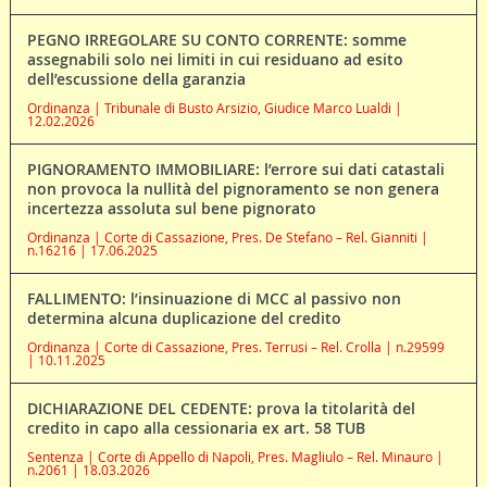
PEGNO IRREGOLARE SU CONTO CORRENTE: somme
assegnabili solo nei limiti in cui residuano ad esito
dell’escussione della garanzia
Ordinanza | Tribunale di Busto Arsizio, Giudice Marco Lualdi |
12.02.2026
PIGNORAMENTO IMMOBILIARE: l’errore sui dati catastali
non provoca la nullità del pignoramento se non genera
incertezza assoluta sul bene pignorato
Ordinanza | Corte di Cassazione, Pres. De Stefano – Rel. Gianniti |
n.16216 | 17.06.2025
FALLIMENTO: l’insinuazione di MCC al passivo non
determina alcuna duplicazione del credito
Ordinanza | Corte di Cassazione, Pres. Terrusi – Rel. Crolla | n.29599
| 10.11.2025
DICHIARAZIONE DEL CEDENTE: prova la titolarità del
credito in capo alla cessionaria ex art. 58 TUB
Sentenza | Corte di Appello di Napoli, Pres. Magliulo – Rel. Minauro |
n.2061 | 18.03.2026