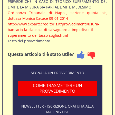
PREVEDE CHE IN CASO DI TEORICO SUPERAMENTO DEL
LIMITE LA MISURA SIA PARI AL LIMITE MEDESIMO
Ordinanza Tribunale di Napoli, sezione quinta bis,
dott.ssa Monica Cacace 09-01-2014
http://www.expartecreditoris.it/provvedimenti/usura-
bancaria-la-clausola-di-salvaguardia-impedisce-il-
superamento-del-tasso-soglia.html
Testo del provvedimento
Questo articolo ti è stato utile?
SEGNALA UN PROVVEDIMENTO
COME TRASMETTERE UN
PROVVEDIMENTO
NEWSLETTER - ISCRIZIONE GRATUITA ALLA
MAILING LIST