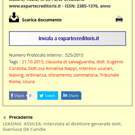
www.expartecreditoris.it - ISSN: 2385-1376, anno
Scarica documento
Numero Protocolo Interno : 525/2015
Tags :
21.10.2015
,
clausola di salvaguardia
,
dott. Eugenio
Curatola
,
Dott.ssa Annalisa Nappi
,
interessi usurari
,
leasing
,
ordinanza
,
sforamento
,
sommatoria
,
Tribunale
Roma
,
Usura
Share
Tweet
Share
0
Precedente
LEASING  ASSILEA: Intervista al direttore generale dott.
Gianluca De Candia