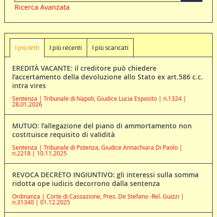
Ricerca Avanzata
I più letti
I più recenti
I più scaricati
EREDITÀ VACANTE: il creditore può chiedere
l’accertamento della devoluzione allo Stato ex art.586 c.c.
intra vires
Sentenza | Tribunale di Napoli, Giudice Lucia Esposito | n.1324 |
28.01.2026
MUTUO: l’allegazione del piano di ammortamento non
costituisce requisito di validità
Sentenza | Tribunale di Potenza, Giudice Annachiara Di Paolo |
n.2218 | 10.11.2025
REVOCA DECRETO INGIUNTIVO: gli interessi sulla somma
ridotta ope iudicis decorrono dalla sentenza
Ordinanza | Corte di Cassazione, Pres. De Stefano -Rel. Guizzi |
n.31340 | 01.12.2025