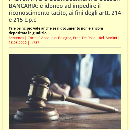
BANCARIA: è idoneo ad impedire il
riconoscimento tacito, ai fini degli artt. 214
e 215 c.p.c
Tale principio vale anche se il documento non è ancora
depositata in giudizio
Sentenza | Corte di Appello di Bologna, Pres. De Rosa – Rel. Morlini |
13.03.2026 | n.737