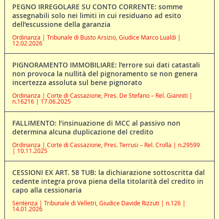
PEGNO IRREGOLARE SU CONTO CORRENTE: somme
assegnabili solo nei limiti in cui residuano ad esito
dell’escussione della garanzia
Ordinanza | Tribunale di Busto Arsizio, Giudice Marco Lualdi |
12.02.2026
PIGNORAMENTO IMMOBILIARE: l’errore sui dati catastali
non provoca la nullità del pignoramento se non genera
incertezza assoluta sul bene pignorato
Ordinanza | Corte di Cassazione, Pres. De Stefano – Rel. Gianniti |
n.16216 | 17.06.2025
FALLIMENTO: l’insinuazione di MCC al passivo non
determina alcuna duplicazione del credito
Ordinanza | Corte di Cassazione, Pres. Terrusi – Rel. Crolla | n.29599
| 10.11.2025
CESSIONI EX ART. 58 TUB: la dichiarazione sottoscritta dal
cedente integra prova piena della titolarità del credito in
capo alla cessionaria
Sentenza | Tribunale di Velletri, Giudice Davide Rizzuti | n.126 |
14.01.2026