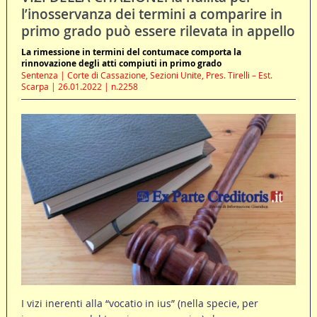
l’inosservanza dei termini a comparire in
primo grado può essere rilevata in appello
La rimessione in termini del contumace comporta la
rinnovazione degli atti compiuti in primo grado
Sentenza | Corte di Cassazione, Sezioni Unite, Pres. Tirelli – Est.
Scarpa | 26.01.2022 | n.2258
I vizi inerenti alla “vocatio in ius” (nella specie, per