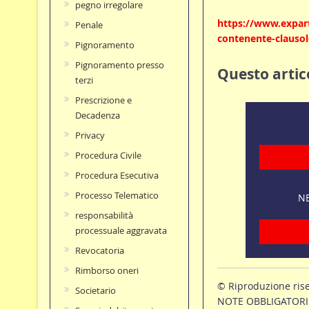
pegno irregolare
https://www.exparte
Penale
contenente-clausole
Pignoramento
Pignoramento presso
Questo artico
terzi
Prescrizione e
Decadenza
Privacy
Procedura Civile
Procedura Esecutiva
Processo Telematico
NE
responsabilità
processuale aggravata
Revocatoria
Rimborso oneri
© Riproduzione ris
Societario
NOTE OBBLIGATORIE p