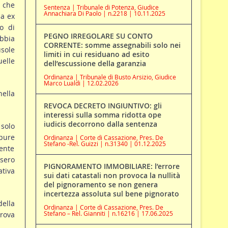
, che
Sentenza | Tribunale di Potenza, Giudice
Annachiara Di Paolo | n.2218 | 10.11.2025
ia ex
to di
PEGNO IRREGOLARE SU CONTO
bbia
CORRENTE: somme assegnabili solo nei
sole
limiti in cui residuano ad esito
uelle
dell’escussione della garanzia
Ordinanza | Tribunale di Busto Arsizio, Giudice
Marco Lualdi | 12.02.2026
nella
REVOCA DECRETO INGIUNTIVO: gli
interessi sulla somma ridotta ope
iudicis decorrono dalla sentenza
 solo
pure
Ordinanza | Corte di Cassazione, Pres. De
Stefano -Rel. Guizzi | n.31340 | 01.12.2025
ente
ssero
PIGNORAMENTO IMMOBILIARE: l’errore
ativa
sui dati catastali non provoca la nullità
del pignoramento se non genera
incertezza assoluta sul bene pignorato
ella
Ordinanza | Corte di Cassazione, Pres. De
Stefano – Rel. Gianniti | n.16216 | 17.06.2025
prova