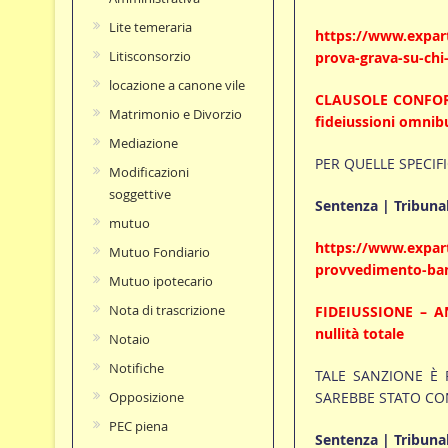
Lite temeraria
https://www.expart
Litisconsorzio
prova-grava-su-chi-
locazione a canone vile
CLAUSOLE CONFORMI
Matrimonio e Divorzio
fideiussioni omnib
Mediazione
PER QUELLE SPECIF
Modificazioni
soggettive
Sentenza | Tribunal
mutuo
https://www.expart
Mutuo Fondiario
provvedimento-banc
Mutuo ipotecario
Nota di trascrizione
FIDEIUSSIONE – AN
nullità totale
Notaio
Notifiche
TALE SANZIONE È 
SAREBBE STATO CO
Opposizione
PEC piena
Sentenza | Tribunal