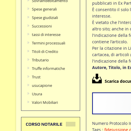
Sovraindebitamento
pubblicati in Ex Par
Spese generali
È consentito il solo 
interesse.
Spese giudiziali
È vietato che l'inte
Successioni
altro sito; anche in
tassi di interesse
l'indicazione della f
contiene l'articolo.
Termini processuali
Per la citazione in L
Titoli di Credito
cartacea, di articoli
Tributario
l'indicazione della 
Autore, Titolo, in 
Truffe informatiche
Trust
Scarica doc
usucapione
Usura
Valori Mobiliari
Numero Protocolo In
CORSO NOTARILE
Tags :
fideiussione