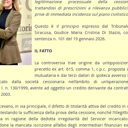
legittimazione processuale della cessiona
trattandosi di prescrizioni a rilevanza pubblici
prive di immediata incidenza sul piano civilistico
Questo è il principio espresso dal Tribunal
Siracusa, Giudice Maria Cristina Di Stazio, c
sentenza n. 101 del 19 gennaio 2026.
IL FATTO
La controversia trae origine da un’opposizio
precetto ex art. 615, comma 1, c.p.c. proposta 
mutuataria e dai terzi datori di ipoteca avverso l
icato dalla società cessionaria nell’ambito di un’operazion
x l. n. 130/1999, avente ad oggetto un credito derivante da contrat
 2003.
ano, in via principale, il difetto di titolarità attiva del credito in
ntestando la sufficienza della prova della cessione, nonché l’illegitt
va in ragione della dedotta irregolarità del Servicer incaricat
ne la mancata iscrizione all’albo degli intermediari finanziari ex