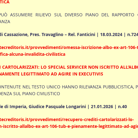
STICA
UÒ ASSUMERE RILIEVO SUL DIVERSO PIANO DEL RAPPORTO
LANZA
i Cassazione, Pres. Travaglino – Rel. Fanticini | 18.03.2024 | n.72
ecreditoris.it/provvedimenti/omessa-iscrizione-albo-ex-art-106-
fica-alcuna-invalidita-civilistica
 CARTOLARIZZATI: LO SPECIAL SERVICER NON ISCRITTO ALL’ALB
ENAMENTE LEGITTIMATO AD AGIRE IN EXECUTIVIS
ONTENUTE NEL TESTO UNICO HANNO RILEVANZA PUBBLICISTICA, P
DENZA SUL PIANO CIVILISTICO
e di Imperia, Giudice Pasquale Longarini | 21.01.2026 | n.40
creditoris.it/provvedimenti/recupero-crediti-cartolarizzati-lo-
n-iscritto-allalbo-ex-art-106-tub-e-pienamente-legittimato-ad-agi