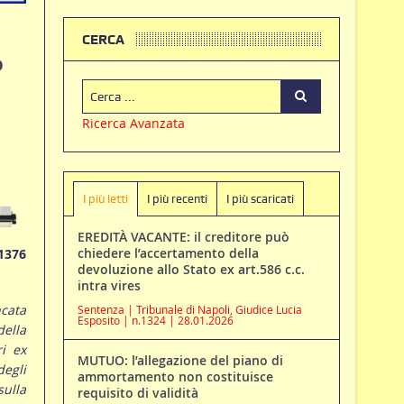
CERCA
o
Ricerca Avanzata
I più letti
I più recenti
I più scaricati
EREDITÀ VACANTE: il creditore può
chiedere l’accertamento della
1376
devoluzione allo Stato ex art.586 c.c.
intra vires
cata
Sentenza | Tribunale di Napoli, Giudice Lucia
Esposito | n.1324 | 28.01.2026
della
ri ex
MUTUO: l’allegazione del piano di
degli
ammortamento non costituisce
ulla
requisito di validità