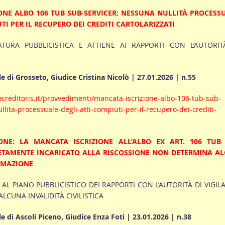
ONE ALBO 106 TUB SUB-SERVICER: NESSUNA NULLITÀ PROCESS
TI PER IL RECUPERO DEI CREDITI CARTOLARIZZATI
URA PUBBLICISTICA E ATTIENE AI RAPPORTI CON L’AUTORIT
e di Grosseto, Giudice Cristina Nicolò | 27.01.2026 | n.55
creditoris.it/provvedimenti/mancata-iscrizione-albo-106-tub-sub-
lita-processuale-degli-atti-compiuti-per-il-recupero-dei-crediti-
ONE: LA MANCATA ISCRIZIONE ALL’ALBO EX ART. 106 TUB
TAMENTE INCARICATO ALLA RISCOSSIONE NON DETERMINA A
TIMAZIONE
AL PIANO PUBBLICISTICO DEI RAPPORTI CON L’AUTORITÀ DI VIGIL
CUNA INVALIDITÀ CIVILISTICA
e di Ascoli Piceno, Giudice Enza Foti | 23.01.2026 | n.38