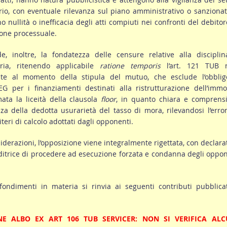
rio, con eventuale rilevanza sul piano amministrativo o sanzionat
nullità o inefficacia degli atti compiuti nei confronti del debito
zione processuale.
de, inoltre, la fondatezza delle censure relative alla discipli
ria, ritenendo applicabile
ratione temporis
l’art. 121 TUB n
nte al momento della stipula del mutuo, che esclude l’obblig
G per i finanziamenti destinati alla ristrutturazione dell’immo
mata la liceità della clausola
floor
, in quanto chiara e comprensi
za della dedotta usurarietà del tasso di mora, rilevandosi l’erro
teri di calcolo adottati dagli opponenti.
nsiderazioni, l’opposizione viene integralmente rigettata, con declara
reditrice di procedere ad esecuzione forzata e condanna degli oppo
fondimenti in materia si rinvia ai seguenti contributi pubblica
NE ALBO EX ART 106 TUB SERVICER: NON SI VERIFICA AL