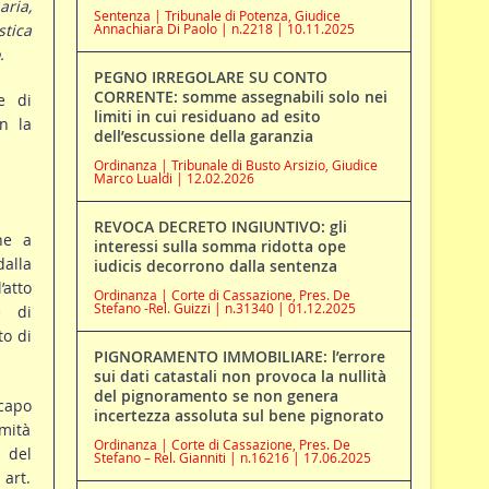
ria,
Sentenza | Tribunale di Potenza, Giudice
stica
Annachiara Di Paolo | n.2218 | 10.11.2025
.
PEGNO IRREGOLARE SU CONTO
CORRENTE: somme assegnabili solo nei
e di
limiti in cui residuano ad esito
on la
dell’escussione della garanzia
Ordinanza | Tribunale di Busto Arsizio, Giudice
Marco Lualdi | 12.02.2026
REVOCA DECRETO INGIUNTIVO: gli
ne a
interessi sulla somma ridotta ope
dalla
iudicis decorrono dalla sentenza
’atto
Ordinanza | Corte di Cassazione, Pres. De
Stefano -Rel. Guizzi | n.31340 | 01.12.2025
e di
to di
PIGNORAMENTO IMMOBILIARE: l’errore
sui dati catastali non provoca la nullità
del pignoramento se non genera
 capo
incertezza assoluta sul bene pignorato
imità
Ordinanza | Corte di Cassazione, Pres. De
o del
Stefano – Rel. Gianniti | n.16216 | 17.06.2025
 art.