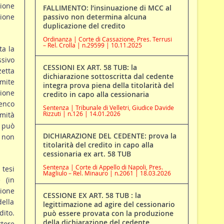
zione
FALLIMENTO: l’insinuazione di MCC al
zione
passivo non determina alcuna
duplicazione del credito
Ordinanza | Corte di Cassazione, Pres. Terrusi
– Rel. Crolla | n.29599 | 10.11.2025
ta la
ssivo
CESSIONI EX ART. 58 TUB: la
zetta
dichiarazione sottoscritta dal cedente
mite
integra prova piena della titolarità del
zione
credito in capo alla cessionaria
lenco
Sentenza | Tribunale di Velletri, Giudice Davide
Rizzuti | n.126 | 14.01.2026
imità
e può
DICHIARAZIONE DEL CEDENTE: prova la
i non
titolarità del credito in capo alla
cessionaria ex art. 58 TUB
Sentenza | Corte di Appello di Napoli, Pres.
 tesi
Magliulo – Rel. Minauro | n.2061 | 18.03.2026
 (in
zione
CESSIONE EX ART. 58 TUB : la
della
legittimazione ad agire del cessionario
dito.
può essere provata con la produzione
della dichiarazione del cedente
ttore