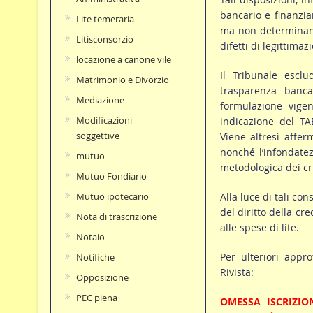
bancario e finanzia
Lite temeraria
ma non determinano 
Litisconsorzio
difetti di legittima
locazione a canone vile
Il Tribunale esclu
Matrimonio e Divorzio
trasparenza banca
Mediazione
formulazione vige
Modificazioni
indicazione del TAE
soggettive
Viene altresì affer
nonché l’infondatez
mutuo
metodologica dei cri
Mutuo Fondiario
Alla luce di tali co
Mutuo ipotecario
del diritto della c
Nota di trascrizione
alle spese di lite.
Notaio
Per ulteriori appro
Notifiche
Rivista:
Opposizione
PEC piena
OMESSA ISCRIZIO