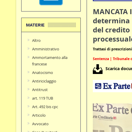
MANCATA IS
determina a
MATERIE
del credito
processuale
Altro
Amministrativo
Trattasi di prescrizion
Ammortamento alla
Sentenza | Tribunale d
francese
Scarica doc
Anatocismo
Antiriciclaggio
Antitrust
art. 119 TUB
Art. 492 bis cpc
Articolo
Avvocato