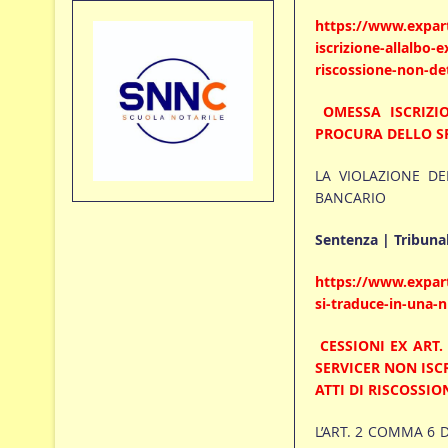
https://www.expart
iscrizione-allalbo-
riscossione-non-de
OMESSA ISCRIZI
PROCURA DELLO SP
LA VIOLAZIONE D
BANCARIO
Sentenza | Tribunal
https://www.expart
si-traduce-in-una-nu
CESSIONI EX ART.
SERVICER NON ISCR
ATTI DI RISCOSSIO
L’ART. 2 COMMA 6 