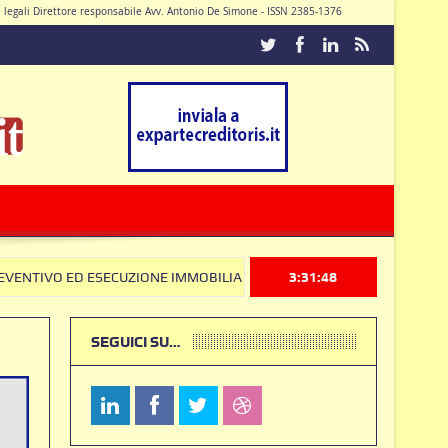
di legali Direttore responsabile Avv. Antonio De Simone - ISSN 2385-1376
Caturano
ECUZIONE IMMOBILIARE: la Corte Costituzionale frena sul Codice Antim
3:31:49
SEGUICI SU…