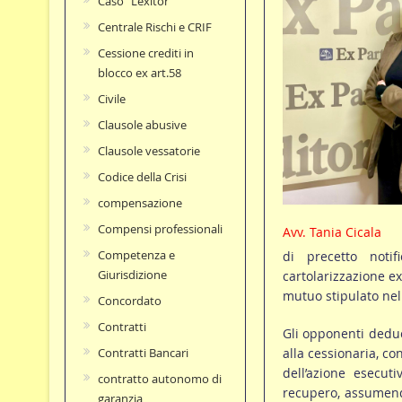
Caso "Lexitor"
Centrale Rischi e CRIF
Cessione crediti in
blocco ex art.58
Civile
Clausole abusive
Clausole vessatorie
Codice della Crisi
compensazione
Compensi professionali
Avv. Tania Cicala
Competenza e
di precetto notif
Giurisdizione
cartolarizzazione e
mutuo stipulato nel
Concordato
Contratti
Gli opponenti deducev
alla cessionaria, co
Contratti Bancari
dell’azione esecuti
contratto autonomo di
recupero, assumendo
garanzia