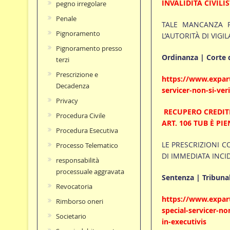
INVALIDITÀ CIVILI
pegno irregolare
Penale
TALE MANCANZA P
Pignoramento
L’AUTORITÀ DI VIGI
Pignoramento presso
Ordinanza | Corte d
terzi
Prescrizione e
https://www.expart
Decadenza
servicer-non-si-veri
Privacy
RECUPERO CREDITI
Procedura Civile
ART. 106 TUB È PI
Procedura Esecutiva
LE PRESCRIZIONI C
Processo Telematico
DI IMMEDIATA INCI
responsabilità
processuale aggravata
Sentenza | Tribunal
Revocatoria
https://www.exparte
Rimborso oneri
special-servicer-no
Societario
in-executivis