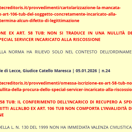
ecreditoris.it/provvedimenti/cartolarizzazione-la-mancata-
ex-art-106-tub-del-soggetto-concretamente-incaricato-alla-
termina-alcun-difetto-di-legittimazione
ONE EX ART. 58 TUB: NON SI TRADUCE IN UNA NULLITÀ D
ECIAL SERVICER INCARICATO ALLA RISCOSSIONE
ELLA NORMA HA RILIEVO SOLO NEL CONTESTO DELL’ORDINAM
e di Lecce, Giudice Catello Maresca | 05.01.2026 | n.24
ecreditoris.it/provvedimenti/omessa-iscrizione-ex-art-58-tub-no
llita-della-procura-dello-special-servicer-incaricato-alla-riscossi
 58 TUB: IL CONFERIMENTO DELL’INCARICO DI RECUPERO A SPE
ITTI ALL’ALBO EX ART. 106 TUB NON COMPORTA L’INVALIDITÀ D
NE
DELLA L. N. 130 DEL 1999 NON HA IMMEDIATA VALENZA CIVILISTICA