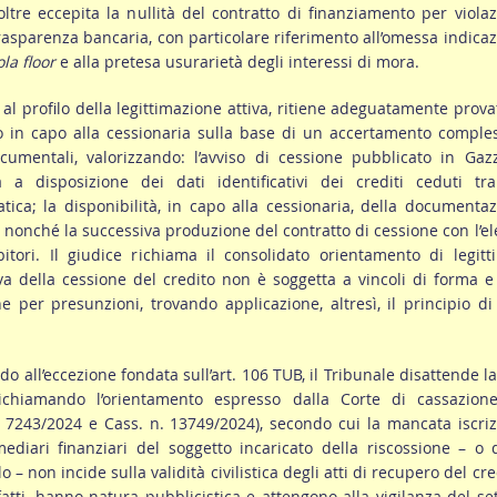
ltre eccepita la nullità del contratto di finanziamento per viola
trasparenza bancaria, con particolare riferimento all’omessa indica
la floor
e alla pretesa usurarietà degli interessi di mora.
 al profilo della legittimazione attiva, ritiene adeguatamente prova
ito in capo alla cessionaria sulla base di un accertamento comple
cumentali, valorizzando: l’avviso di cessione pubblicato in Gaz
a a disposizione dei dati identificativi dei crediti ceduti tra
tica; la disponibilità, in capo alla cessionaria, della documenta
; nonché la successiva produzione del contratto di cessione con l’e
tori. Il giudice richiama il consolidato orientamento di legitt
a della cessione del credito non è soggetta a vincoli di forma 
e per presunzioni, trovando applicazione, altresì, il principio d
do all’eccezione fondata sull’art. 106 TUB, il Tribunale disattende la
richiamando l’orientamento espresso dalla Corte di cassazione
. 7243/2024 e Cass. n. 13749/2024), secondo cui la mancata iscri
rmediari finanziari del soggetto incaricato della riscossione – o 
o – non incide sulla validità civilistica degli atti di recupero del cre
nfatti, hanno natura pubblicistica e attengono alla vigilanza del se