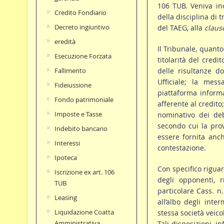
106 TUB. Veniva ino
Credito Fondiario
della disciplina di 
Decreto ingiuntivo
del TAEG, alla
clauso
eredità
Il Tribunale, quanto
Esecuzione Forzata
titolarità del cred
delle risultanze do
Fallimento
Ufficiale; la mess
Fideiussione
piattaforma informa
Fondo patrimoniale
afferente al credito
Imposte e Tasse
nominativo dei debi
secondo cui la prov
Indebito bancario
essere fornita anch
Interessi
contestazione.
Ipoteca
Con specifico riguar
Iscrizione ex art. 106
degli opponenti, 
TUB
particolare Cass. n
Leasing
all’albo degli inte
Liquidazione Coatta
stessa società veicol
Amministrativa
Tali disposizioni, i