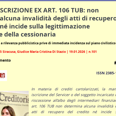
CRIZIONE EX ART. 106 TUB: non
lcuna invalidità degli atti di recuper
 né incide sulla legittimazione
 della cessionaria
i a rilevanza pubblicistica prive di immediata incidenza sul piano civilistico
i Siracusa, Giudice Maria Cristina Di Stazio | 19.01.2026 | n.101
umento
ISSN 2385-
In materia di crediti cartolarizzati, la man
iscrizione del Servicer o del soggetto incaricato 
riscossione all’albo degli intermediari finanzia
art. 106 TUB non determina alcuna invalidità 
atti di recupero del credito né incide s