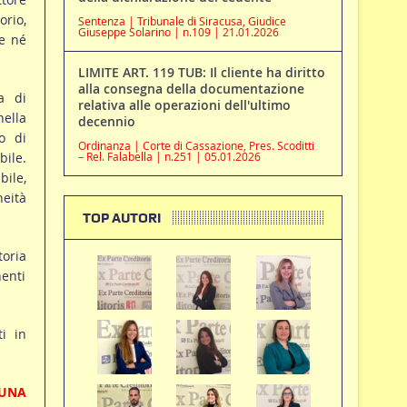
orio,
Sentenza | Tribunale di Siracusa, Giudice
Giuseppe Solarino | n.109 | 21.01.2026
re né
LIMITE ART. 119 TUB: Il cliente ha diritto
alla consegna della documentazione
na di
relativa alle operazioni dell'ultimo
ella
decennio
o di
Ordinanza | Corte di Cassazione, Pres. Scoditti
bile.
– Rel. Falabella | n.251 | 05.01.2026
bile,
neità
TOP AUTORI
toria
nenti
ti in
CUNA