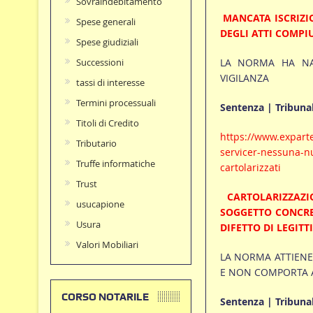
Sovraindebitamento
MANCATA ISCRIZI
Spese generali
DEGLI ATTI COMPIU
Spese giudiziali
LA NORMA HA NAT
Successioni
VIGILANZA
tassi di interesse
Termini processuali
Sentenza | Tribunal
Titoli di Credito
https://www.exparte
Tributario
servicer-nessuna-nul
Truffe informatiche
cartolarizzati
Trust
CARTOLARIZZAZI
usucapione
SOGGETTO CONCRE
Usura
DIFETTO DI LEGIT
Valori Mobiliari
LA NORMA ATTIENE 
E NON COMPORTA AL
CORSO NOTARILE
Sentenza | Tribunal