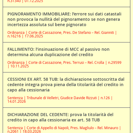
n.31340 | 01.12.2025
PIGNORAMENTO IMMOBILIARE: l’errore sui dati catastali
non provoca la nullità del pignoramento se non genera
incertezza assoluta sul bene pignorato
Ordinanza | Corte di Cassazione, Pres. De Stefano – Rel. Gianniti |
n.16216 | 17.06.2025
FALLIMENTO: l’insinuazione di MCC al passivo non
determina alcuna duplicazione del credito
Ordinanza | Corte di Cassazione, Pres. Terrusi – Rel. Crolla | n.29599
| 10.11.2025
CESSIONI EX ART. 58 TUB: la dichiarazione sottoscritta dal
cedente integra prova piena della titolarità del credito in
capo alla cessionaria
Sentenza | Tribunale di Velletri, Giudice Davide Rizzuti | n.126 |
14.01.2026
DICHIARAZIONE DEL CEDENTE: prova la titolarità del
credito in capo alla cessionaria ex art. 58 TUB
Sentenza | Corte di Appello di Napoli, Pres. Magliulo – Rel. Minauro |
n.2061 | 18.03.2026