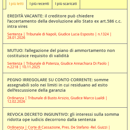
I più letti
I più recenti
I più scaricati
EREDITÀ VACANTE: il creditore può chiedere
l’accertamento della devoluzione allo Stato ex art.586 c.c.
intra vires
Sentenza | Tribunale di Napoli, Giudice Lucia Esposito | n.1324 |
28.01.2026
MUTUO: l’allegazione del piano di ammortamento non
costituisce requisito di validità
Sentenza | Tribunale di Potenza, Giudice Annachiara Di Paolo |
n.2218 | 10.11.2025
PEGNO IRREGOLARE SU CONTO CORRENTE: somme
assegnabili solo nei limiti in cui residuano ad esito
dell’escussione della garanzia
Ordinanza | Tribunale di Busto Arsizio, Giudice Marco Lualdi |
12.02.2026
REVOCA DECRETO INGIUNTIVO: gli interessi sulla somma
ridotta ope iudicis decorrono dalla sentenza
Ordinanza | Corte di Cassazione, Pres. De Stefano -Rel. Guizzi |