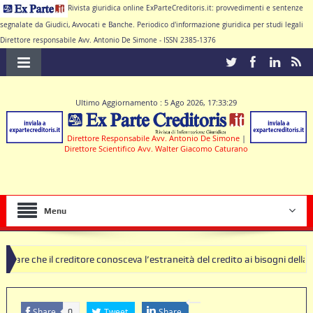
Rivista giuridica online ExParteCreditoris.it: provvedimenti e sentenze
segnalate da Giudici, Avvocati e Banche. Periodico d'informazione giuridica per studi legali
Direttore responsabile Avv. Antonio De Simone - ISSN 2385-1376
Ultimo Aggiornamento : 5 Ago 2026, 17:33:29
Direttore Responsabile Avv. Antonio De Simone
|
Direttore Scientifico Avv. Walter Giacomo Caturano
Menu
editore conosceva l’estraneità del credito ai bisogni della famiglia
sole nulle deve produrre il contratto di conto corrente
Share
Tweet
Share
0