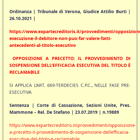
Ordinanza | Tribunale di Verona, Giudice Attilio Burti |
26.10.2021 |
https://www.expartecreditoris.it/provvedimenti/opposizion
esecuzione-il-debitore-non-puo-far-valere-fatti-
antecedenti-al-titolo-esecutivo
OPPOSIZIONE A PRECETTO: IL PROVVEDIMENTO DI
SOSPENSIONE DELL’EFFICACIA ESECUTIVA DEL TITOLO È
RECLAMABILE
SI APPLICA L’ART. 669-TERDECIES C.P.C., NELLE FASE PRE-
ESECUTIVA
Sentenza | Corte di Cassazione, Sezioni Unite, Pres.
Mammone – Rel.
De Stefano | 23.07.2019 | n.19889
https://www.expartecreditoris.it/provvedimenti/opposizione-
a-precetto-il-provvedimento-di-sospensione-dellefficacia-
esecutiva-del-titolo-e-reclamabile