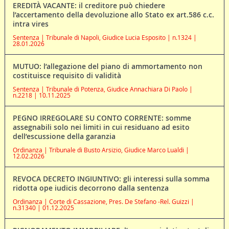
EREDITÀ VACANTE: il creditore può chiedere
l’accertamento della devoluzione allo Stato ex art.586 c.c.
intra vires
Sentenza | Tribunale di Napoli, Giudice Lucia Esposito | n.1324 |
28.01.2026
MUTUO: l’allegazione del piano di ammortamento non
costituisce requisito di validità
Sentenza | Tribunale di Potenza, Giudice Annachiara Di Paolo |
n.2218 | 10.11.2025
PEGNO IRREGOLARE SU CONTO CORRENTE: somme
assegnabili solo nei limiti in cui residuano ad esito
dell’escussione della garanzia
Ordinanza | Tribunale di Busto Arsizio, Giudice Marco Lualdi |
12.02.2026
REVOCA DECRETO INGIUNTIVO: gli interessi sulla somma
ridotta ope iudicis decorrono dalla sentenza
Ordinanza | Corte di Cassazione, Pres. De Stefano -Rel. Guizzi |
n.31340 | 01.12.2025