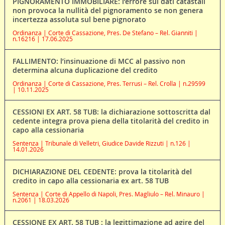
PIGNORAMENTO IMMOBILIARE: l’errore sui dati catastali
non provoca la nullità del pignoramento se non genera
incertezza assoluta sul bene pignorato
Ordinanza | Corte di Cassazione, Pres. De Stefano – Rel. Gianniti |
n.16216 | 17.06.2025
FALLIMENTO: l’insinuazione di MCC al passivo non
determina alcuna duplicazione del credito
Ordinanza | Corte di Cassazione, Pres. Terrusi – Rel. Crolla | n.29599
| 10.11.2025
CESSIONI EX ART. 58 TUB: la dichiarazione sottoscritta dal
cedente integra prova piena della titolarità del credito in
capo alla cessionaria
Sentenza | Tribunale di Velletri, Giudice Davide Rizzuti | n.126 |
14.01.2026
DICHIARAZIONE DEL CEDENTE: prova la titolarità del
credito in capo alla cessionaria ex art. 58 TUB
Sentenza | Corte di Appello di Napoli, Pres. Magliulo – Rel. Minauro |
n.2061 | 18.03.2026
CESSIONE EX ART. 58 TUB : la legittimazione ad agire del