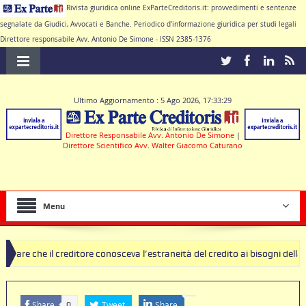
Rivista giuridica online ExParteCreditoris.it: provvedimenti e sentenze
segnalate da Giudici, Avvocati e Banche. Periodico d'informazione giuridica per studi legali
Direttore responsabile Avv. Antonio De Simone - ISSN 2385-1376
Ultimo Aggiornamento : 5 Ago 2026, 17:33:29
Direttore Responsabile Avv. Antonio De Simone
|
Direttore Scientifico Avv. Walter Giacomo Caturano
Menu
reditore conosceva l’estraneità del credito ai bisogni della famiglia
usole nulle deve produrre il contratto di conto corrente
Share
Tweet
Share
0