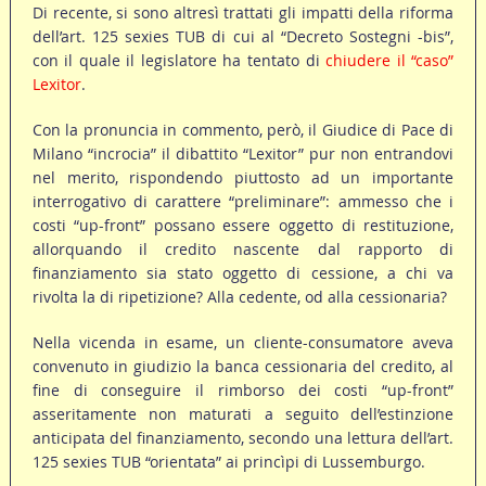
Di recente, si sono altresì trattati gli impatti della riforma
dell’art. 125 sexies TUB di cui al “Decreto Sostegni -bis”,
con il quale il legislatore ha tentato di
chiudere il “caso”
Lexitor
.
Con la pronuncia in commento, però, il Giudice di Pace di
Milano “incrocia” il dibattito “Lexitor” pur non entrandovi
nel merito, rispondendo piuttosto ad un importante
interrogativo di carattere “preliminare”: ammesso che i
costi “up-front” possano essere oggetto di restituzione,
allorquando il credito nascente dal rapporto di
finanziamento sia stato oggetto di cessione, a chi va
rivolta la di ripetizione? Alla cedente, od alla cessionaria?
Nella vicenda in esame, un cliente-consumatore aveva
convenuto in giudizio la banca cessionaria del credito, al
fine di conseguire il rimborso dei costi “up-front”
asseritamente non maturati a seguito dell’estinzione
anticipata del finanziamento, secondo una lettura dell’art.
125 sexies TUB “orientata” ai princìpi di Lussemburgo.