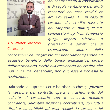
dei finanziamenti ai consumatori
e di regolamentazione dei diritti
restitutori dei costi residui ex
art. 125 sexies TUB, in caso di
cessione del credito nascente
dal rapporto di mutuo, le c.d.
commissioni up front (ovverosia
quegli importi riferibili a
Avv. Walter Giacomo
prestazioni e servizi che si
Caturano
esauriscono all’atto della
concessione ed erogazione del finanziamento) vanno ad
esclusivo beneficio della banca finanziatrice, ovvero
dell’intermediario, sicché alla cessionaria del credito, che
non vi ha mai beneficiato, non può essere richiesta la
restituzione.
D’altronde la Suprema Corte ha ribadito che:
“[…]mentre
la cessione del contratto opera a trasferimento dal
cedente al cessionario, con il consenso dell’altro
contraente, dell’intera posizione contrattuale, con tutti i
diritti e gli obblighi ad essa relativi, la cessione del