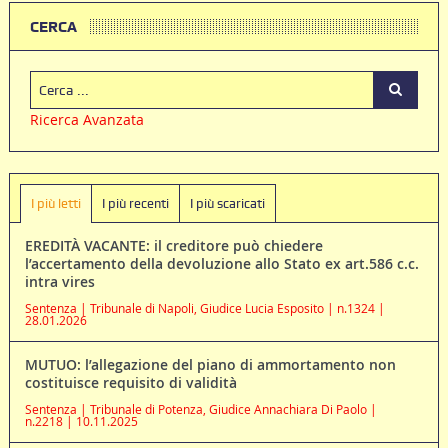
CERCA
Ricerca Avanzata
I più letti
I più recenti
I più scaricati
EREDITÀ VACANTE: il creditore può chiedere
l’accertamento della devoluzione allo Stato ex art.586 c.c.
intra vires
Sentenza | Tribunale di Napoli, Giudice Lucia Esposito | n.1324 |
28.01.2026
MUTUO: l’allegazione del piano di ammortamento non
costituisce requisito di validità
Sentenza | Tribunale di Potenza, Giudice Annachiara Di Paolo |
n.2218 | 10.11.2025