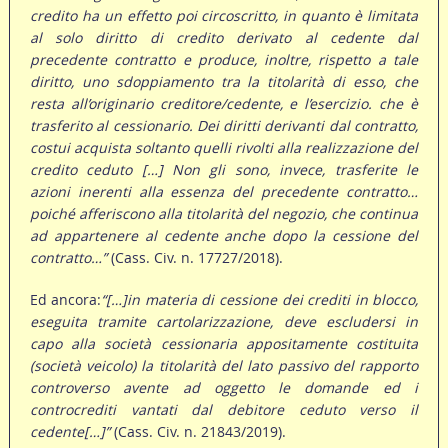
credito ha un effetto poi circoscritto, in quanto è limitata
al solo diritto di credito derivato al cedente dal
precedente contratto e produce, inoltre, rispetto a tale
diritto, uno sdoppiamento tra la titolarità di esso, che
resta all’originario creditore/cedente, e l’esercizio. che è
trasferito al cessionario. Dei diritti derivanti dal contratto,
costui acquista soltanto quelli rivolti alla realizzazione del
credito ceduto […] Non gli sono, invece, trasferite le
azioni inerenti alla essenza del precedente contratto…
poiché afferiscono alla titolarità del negozio, che continua
ad appartenere al cedente anche dopo la cessione del
contratto…”
(Cass. Civ. n. 17727/2018).
Ed ancora:
“[…]in materia di cessione dei crediti in blocco,
eseguita tramite cartolarizzazione, deve escludersi in
capo alla società cessionaria appositamente costituita
(società veicolo) la titolarità del lato passivo del rapporto
controverso avente ad oggetto le domande ed i
controcrediti vantati dal debitore ceduto verso il
cedente[…]”
(Cass. Civ. n. 21843/2019).