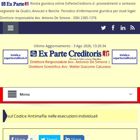
Rivista giuridica online ExParteCreditoris.it: provvedimenti e sentenze
segnalate da Giudici, Avvocati e Banche. Periodico d'informazione giuridica per studi legali
Direttore responsabile Avv. Antonio De Simone - ISSN 2385-1376
Ultimo Aggiornamento : 3 Ago 2026, 13:26:34
Direttore Responsabile Avv. Antonio De Simone
|
Direttore Scientifico Avv. Walter Giacomo Caturano
Menu
ntimafia nelle esecuzioni individuali
usole nulle deve produrre il contratto di conto corrente
Share
Tweet
Share
0