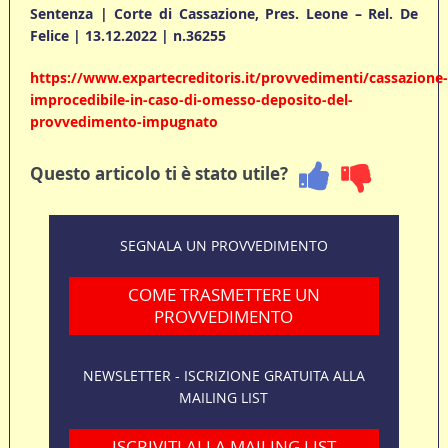
Sentenza | Corte di Cassazione, Pres. Leone – Rel. De
Felice | 13.12.2022 | n.36255
https://www.expartecreditoris.it/provvedimenti/cassazione-
improcedibile-in-caso-di-omesso-deposito-del-
provvedimento-impugnato
Questo articolo ti è stato utile?
SEGNALA UN PROVVEDIMENTO
COME TRASMETTERE UN
PROVVEDIMENTO
NEWSLETTER - ISCRIZIONE GRATUITA ALLA
MAILING LIST
ISCRIVITI ALLA MAILING LIST