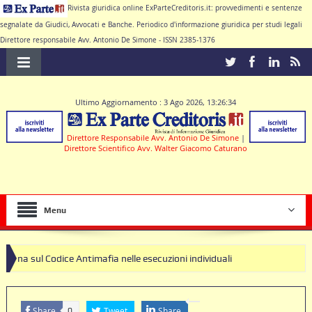
Rivista giuridica online ExParteCreditoris.it: provvedimenti e sentenze
segnalate da Giudici, Avvocati e Banche. Periodico d'informazione giuridica per studi legali
Direttore responsabile Avv. Antonio De Simone - ISSN 2385-1376
Ultimo Aggiornamento : 3 Ago 2026, 13:26:34
Direttore Responsabile Avv. Antonio De Simone
|
Direttore Scientifico Avv. Walter Giacomo Caturano
Menu
ice Antimafia nelle esecuzioni individuali
i clausole nulle deve produrre il contratto di conto corrente
Share
Tweet
Share
0