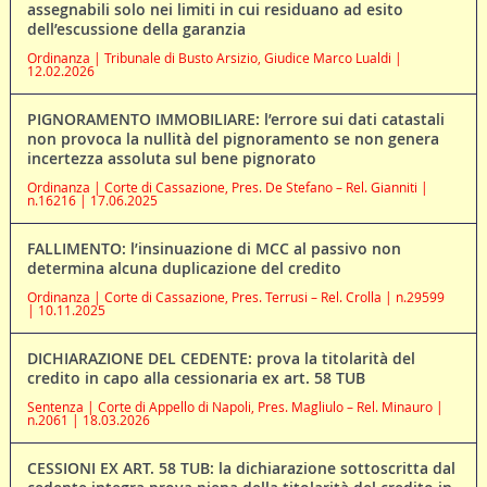
assegnabili solo nei limiti in cui residuano ad esito
dell’escussione della garanzia
Ordinanza | Tribunale di Busto Arsizio, Giudice Marco Lualdi |
12.02.2026
PIGNORAMENTO IMMOBILIARE: l’errore sui dati catastali
non provoca la nullità del pignoramento se non genera
incertezza assoluta sul bene pignorato
Ordinanza | Corte di Cassazione, Pres. De Stefano – Rel. Gianniti |
n.16216 | 17.06.2025
FALLIMENTO: l’insinuazione di MCC al passivo non
determina alcuna duplicazione del credito
Ordinanza | Corte di Cassazione, Pres. Terrusi – Rel. Crolla | n.29599
| 10.11.2025
DICHIARAZIONE DEL CEDENTE: prova la titolarità del
credito in capo alla cessionaria ex art. 58 TUB
Sentenza | Corte di Appello di Napoli, Pres. Magliulo – Rel. Minauro |
n.2061 | 18.03.2026
CESSIONI EX ART. 58 TUB: la dichiarazione sottoscritta dal