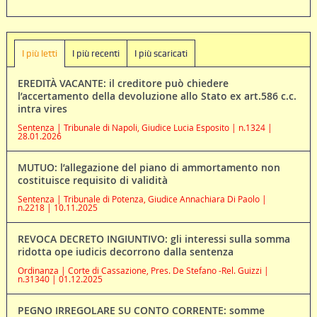
I più letti
I più recenti
I più scaricati
EREDITÀ VACANTE: il creditore può chiedere
l’accertamento della devoluzione allo Stato ex art.586 c.c.
intra vires
Sentenza | Tribunale di Napoli, Giudice Lucia Esposito | n.1324 |
28.01.2026
MUTUO: l’allegazione del piano di ammortamento non
costituisce requisito di validità
Sentenza | Tribunale di Potenza, Giudice Annachiara Di Paolo |
n.2218 | 10.11.2025
REVOCA DECRETO INGIUNTIVO: gli interessi sulla somma
ridotta ope iudicis decorrono dalla sentenza
Ordinanza | Corte di Cassazione, Pres. De Stefano -Rel. Guizzi |
n.31340 | 01.12.2025
PEGNO IRREGOLARE SU CONTO CORRENTE: somme