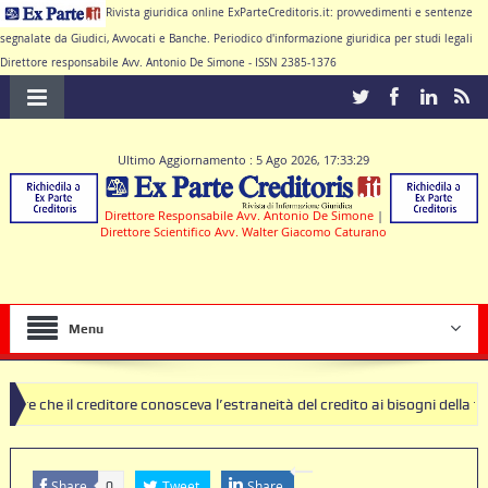
Rivista giuridica online ExParteCreditoris.it: provvedimenti e sentenze
segnalate da Giudici, Avvocati e Banche. Periodico d'informazione giuridica per studi legali
Direttore responsabile Avv. Antonio De Simone - ISSN 2385-1376
Ultimo Aggiornamento : 5 Ago 2026, 17:33:29
Direttore Responsabile Avv. Antonio De Simone
|
Direttore Scientifico Avv. Walter Giacomo Caturano
Menu
ditore conosceva l’estraneità del credito ai bisogni della famiglia
ole nulle deve produrre il contratto di conto corrente
Share
Tweet
Share
0