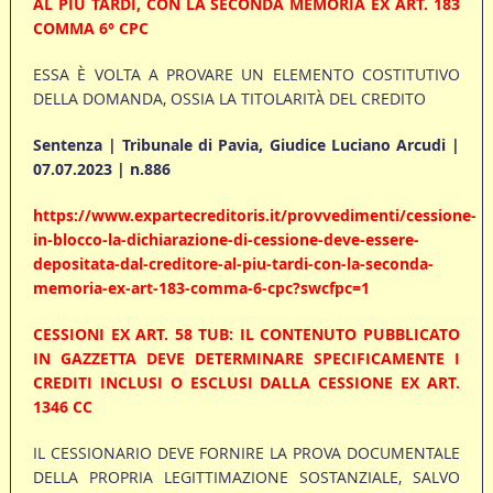
AL PIÙ TARDI, CON LA SECONDA MEMORIA EX ART. 183
COMMA 6° CPC
ESSA È VOLTA A PROVARE UN ELEMENTO COSTITUTIVO
DELLA DOMANDA, OSSIA LA TITOLARITÀ DEL CREDITO
Sentenza | Tribunale di Pavia, Giudice Luciano Arcudi |
07.07.2023 | n.886
https://www.expartecreditoris.it/provvedimenti/cessione-
in-blocco-la-dichiarazione-di-cessione-deve-essere-
depositata-dal-creditore-al-piu-tardi-con-la-seconda-
memoria-ex-art-183-comma-6-cpc?swcfpc=1
CESSIONI EX ART. 58 TUB: IL CONTENUTO PUBBLICATO
IN GAZZETTA DEVE DETERMINARE SPECIFICAMENTE I
CREDITI INCLUSI O ESCLUSI DALLA CESSIONE EX ART.
1346 CC
IL CESSIONARIO DEVE FORNIRE LA PROVA DOCUMENTALE
DELLA PROPRIA LEGITTIMAZIONE SOSTANZIALE, SALVO