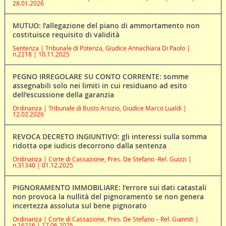
28.01.2026
MUTUO: l’allegazione del piano di ammortamento non
costituisce requisito di validità
Sentenza | Tribunale di Potenza, Giudice Annachiara Di Paolo |
n.2218 | 10.11.2025
PEGNO IRREGOLARE SU CONTO CORRENTE: somme
assegnabili solo nei limiti in cui residuano ad esito
dell’escussione della garanzia
Ordinanza | Tribunale di Busto Arsizio, Giudice Marco Lualdi |
12.02.2026
REVOCA DECRETO INGIUNTIVO: gli interessi sulla somma
ridotta ope iudicis decorrono dalla sentenza
Ordinanza | Corte di Cassazione, Pres. De Stefano -Rel. Guizzi |
n.31340 | 01.12.2025
PIGNORAMENTO IMMOBILIARE: l’errore sui dati catastali
non provoca la nullità del pignoramento se non genera
incertezza assoluta sul bene pignorato
Ordinanza | Corte di Cassazione, Pres. De Stefano – Rel. Gianniti |
n.16216 | 17.06.2025