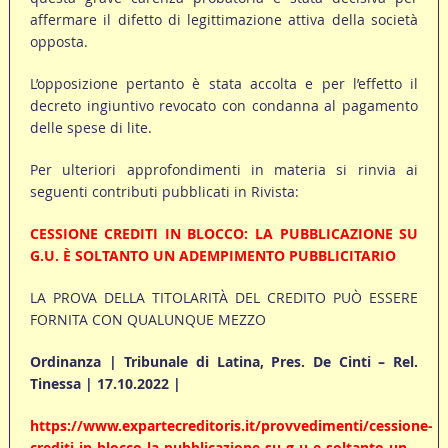
affermare il difetto di legittimazione attiva della società
opposta.
L’opposizione pertanto è stata accolta e per l’effetto il
decreto ingiuntivo revocato con condanna al pagamento
delle spese di lite.
Per ulteriori approfondimenti in materia si rinvia ai
seguenti contributi pubblicati in Rivista:
CESSIONE CREDITI IN BLOCCO: LA PUBBLICAZIONE SU
G.U. È SOLTANTO UN ADEMPIMENTO PUBBLICITARIO
LA PROVA DELLA TITOLARITÀ DEL CREDITO PUÒ ESSERE
FORNITA CON QUALUNQUE MEZZO
Ordinanza | Tribunale di Latina, Pres. De Cinti – Rel.
Tinessa | 17.10.2022 |
https://www.expartecreditoris.it/provvedimenti/cessione-
crediti-in-blocco-la-pubblicazione-su-g-u-e-soltanto-un-