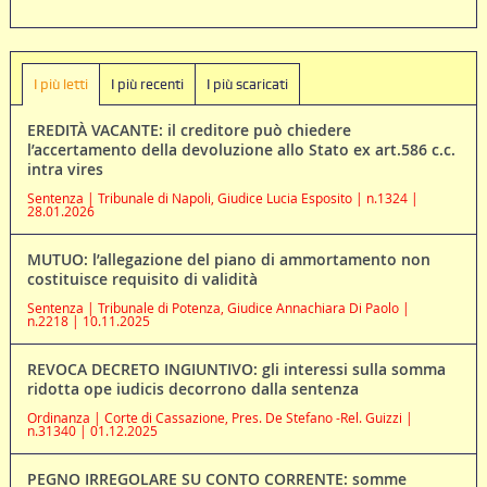
I più letti
I più recenti
I più scaricati
EREDITÀ VACANTE: il creditore può chiedere
l’accertamento della devoluzione allo Stato ex art.586 c.c.
intra vires
Sentenza | Tribunale di Napoli, Giudice Lucia Esposito | n.1324 |
28.01.2026
MUTUO: l’allegazione del piano di ammortamento non
costituisce requisito di validità
Sentenza | Tribunale di Potenza, Giudice Annachiara Di Paolo |
n.2218 | 10.11.2025
REVOCA DECRETO INGIUNTIVO: gli interessi sulla somma
ridotta ope iudicis decorrono dalla sentenza
Ordinanza | Corte di Cassazione, Pres. De Stefano -Rel. Guizzi |
n.31340 | 01.12.2025
PEGNO IRREGOLARE SU CONTO CORRENTE: somme