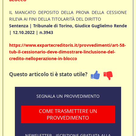
IL MANCATO DEPOSITO DELLA PROVA DELLA CESSIONE
RILEVA AI FINI DELLA TITOLARITÀ DEL DIRITTO
Sentenza | Tribunale di Torino, Giudice Guglielmo Rende
| 12.10.2022 | n.3943
https://www.expartecreditoris.it/provvedimenti/art-58-
tub-il-cessionario-deve-dimostrare-linclusione-del-
credito-nelloperazione-in-blocco
Questo articolo ti è stato utile?
SEGNALA UN PROVVEDIMENTO
COME TRASMETTERE UN
PROVVEDIMENTO
NEWSLETTER - ISCRIZIONE GRATUITA ALLA