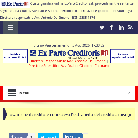
Rivista giuridica online ExParteCreditoris.it: provvedimenti e sentenze
segnalate da Giudici, Avvocati e Banche. Periodico d'informazione giuridica per studi legali
Direttore responsabile Avv. Antonio De Simone - ISSN 2385-1376
Ultimo Aggiornamento : 5 Ago 2026, 17:33:29
Direttore Responsabile Avv. Antonio De Simone
|
Direttore Scientifico Avv. Walter Giacomo Caturano
Menu
il creditore conosceva l’estraneità del credito ai bisogni della famigli
 clausole nulle deve produrre il contratto di conto corrente
Share
Tweet
Share
0