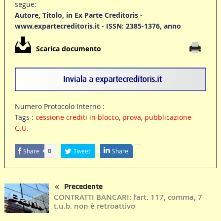
segue:
Autore, Titolo, in Ex Parte Creditoris -
www.expartecreditoris.it - ISSN: 2385-1376, anno
Scarica documento
Numero Protocolo Interno :
Tags :
cessione crediti in blocco
,
prova
,
pubblicazione
G.U.
Share
Tweet
Share
0
Precedente
CONTRATTI BANCARI: l’art. 117, comma, 7
t.u.b. non è retroattivo