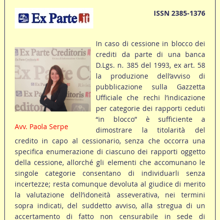
ISSN 2385-1376
In caso di cessione in blocco dei
crediti da parte di una banca
D.Lgs. n. 385 del 1993, ex art. 58
la produzione dell’avviso di
pubblicazione sulla Gazzetta
Ufficiale che rechi l’indicazione
per categorie dei rapporti ceduti
“in blocco” è sufficiente a
Avv. Paola Serpe
dimostrare la titolarità del
credito in capo al cessionario, senza che occorra una
specifica enumerazione di ciascuno dei rapporti oggetto
della cessione, allorché gli elementi che accomunano le
singole categorie consentano di individuarli senza
incertezze; resta comunque devoluta al giudice di merito
la valutazione dell’idoneità asseverativa, nei termini
sopra indicati, del suddetto avviso, alla stregua di un
accertamento di fatto non censurabile in sede di