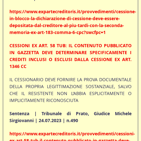
https://www.expartecreditoris.it/provvedimenti/cessione-
in-blocco-la-dichiarazione-di-cessione-deve-essere-
depositata-dal-creditore-al-piu-tardi-con-la-seconda-
memoria-ex-art-183-comma-6-cpc?swcfpc=1
CESSIONI EX ART. 58 TUB: IL CONTENUTO PUBBLICATO
IN GAZZETTA DEVE DETERMINARE SPECIFICAMENTE I
CREDITI INCLUSI O ESCLUSI DALLA CESSIONE EX ART.
1346 CC
IL CESSIONARIO DEVE FORNIRE LA PROVA DOCUMENTALE
DELLA PROPRIA LEGITTIMAZIONE SOSTANZIALE, SALVO
CHE IL RESISTENTE NON L’ABBIA ESPLICITAMENTE O
IMPLICITAMENTE RICONOSCIUTA
Sentenza | Tribunale di Prato, Giudice Michele
Sirgiovanni | 24.07.2023 | n.490
https://www.expartecreditoris.it/provvedimenti/cessioni-
ex-art-58-tub-il-contenuto-pubblicato-in-gazzetta-deve-